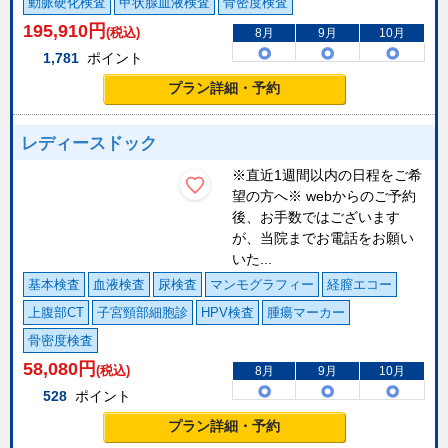
動脈硬化検査
甲状腺血液検査
骨密度検査
195,910
円
(税込)
8月
9月
10月
1,781
ポイント
プラン詳細・予約
レディースドック
※直近1週間以内の日程をご希
望の方へ※ webからのご予約
後、お手数ではございます
が、当院までお電話をお願い
いた...
基本検査
血液検査
尿検査
マンモグラフィー
経膣エコー
上腹部CT
子宮頸部細胞診
HPV検査
腫瘍マーカー
骨密度検査
58,080
円
(税込)
8月
9月
10月
528
ポイント
プラン詳細・予約