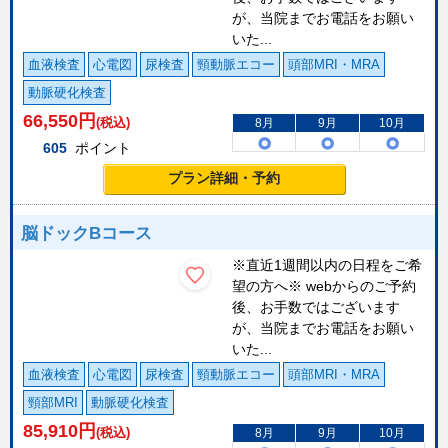
が、当院までお電話をお願い
いた...
血液検査
心電図
尿検査
頸動脈エコー
頭部MRI・MRA
動脈硬化検査
66,550
円
(税込)
8月
9月
10月
605
ポイント
プラン詳細・予約
脳ドックBコース
※直近1週間以内の日程をご希
望の方へ※ webからのご予約
後、お手数ではございます
が、当院までお電話をお願い
いた...
血液検査
心電図
尿検査
頸動脈エコー
頭部MRI・MRA
頸部MRI
動脈硬化検査
85,910
円
(税込)
8月
9月
10月