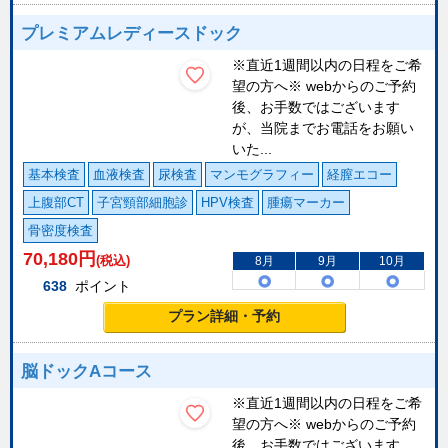
プレミアムレディースドック
※直近1週間以内の日程をご希
望の方へ※ webからのご予約
後、お手数ではございます
が、当院までお電話をお願い
いた...
基本検査
血液検査
尿検査
マンモグラフィー
経膣エコー
上腹部CT
子宮頸部細胞診
HPV検査
腫瘍マーカー
骨密度検査
70,180
円
(税込)
8月
9月
10月
638
ポイント
プラン詳細・予約
脳ドックAコース
※直近1週間以内の日程をご希
望の方へ※ webからのご予約
後、お手数ではございます