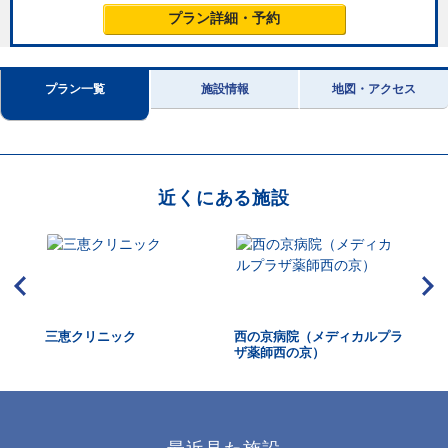
プラン詳細・予約
プラン一覧
施設情報
地図・アクセス
近くにある施設
三恵クリニック
西の京病院（メディカルプラ
ひ
ザ薬師西の京）
ク