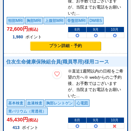
後、お手数ではございます
が、当院までお電話をお願い
いた...
頸部MRI
胸部MRI
上腹部MRI
骨盤部MRI
DWIBS
72,600
円
(税込)
8月
9月
10月
1,980
ポイント
プラン詳細・予約
住友生命健康保険組合員(職員専用)様用コース
※直近1週間以内の日程をご希
望の方へ※ webからのご予約
後、お手数ではございます
が、当院までお電話をお願い
いた...
基本検査
血液検査
胸部レントゲン
心電図
胃バリウム（胃透視）
45,430
円
(税込)
8月
9月
10月
413
ポイント