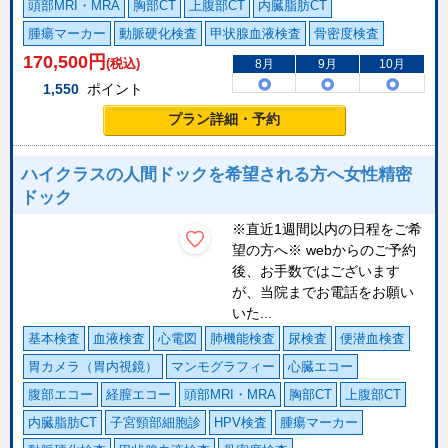
頭部MRI・MRA
胸部CT
上腹部CT
内臓脂肪CT
腫瘍マーカー
動脈硬化検査
甲状腺血液検査
骨密度検査
170,500
円
(税込)
8月
9月
10月
1,550
ポイント
プラン詳細・予約
ハイクラスの人間ドックを希望される方へ女性精密
ドック
※直近1週間以内の日程をご希
望の方へ※ webからのご予約
後、お手数ではございます
が、当院までお電話をお願い
いた...
基本検査
血液検査
心電図
肺機能検査
尿検査
便潜血検査
胃カメラ（胃内視鏡）
マンモグラフィー
心臓エコー
腹部エコー
経膣エコー
頭部MRI・MRA
胸部CT
上腹部CT
内臓脂肪CT
子宮頸部細胞診
HPV検査
腫瘍マーカー