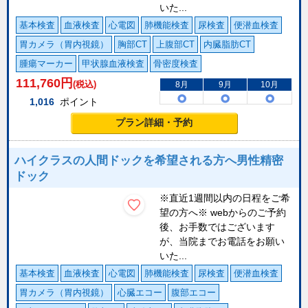
いた...
基本検査
血液検査
心電図
肺機能検査
尿検査
便潜血検査
胃カメラ（胃内視鏡）
胸部CT
上腹部CT
内臓脂肪CT
腫瘍マーカー
甲状腺血液検査
骨密度検査
111,760
円
(税込)
8月
9月
10月
1,016
ポイント
プラン詳細・予約
ハイクラスの人間ドックを希望される方へ男性精密
ドック
※直近1週間以内の日程をご希
望の方へ※ webからのご予約
後、お手数ではございます
が、当院までお電話をお願い
いた...
基本検査
血液検査
心電図
肺機能検査
尿検査
便潜血検査
胃カメラ（胃内視鏡）
心臓エコー
腹部エコー