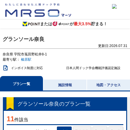
または
が
最大3.5%
貯まる！
グランソール奈良
更新日:
2026.07.31
奈良県
宇陀市菟田野松井8-1
最寄り駅：
榛原駅
インボイス制度に対応
日本人間ドック学会機能評価認定施設
プラン一覧
施設情報
地図・アクセス
グランソール奈良
のプラン一覧
11
件該当