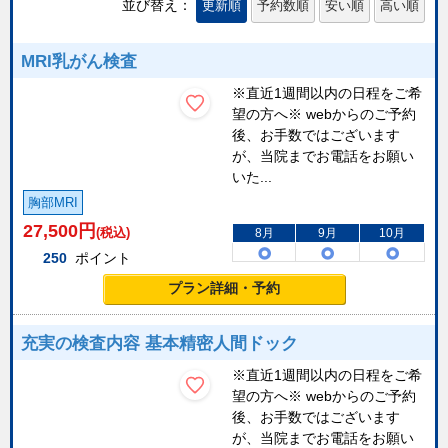
並び替え：
更新順
予約数順
安い順
高い順
MRI乳がん検査
※直近1週間以内の日程をご希
望の方へ※ webからのご予約
後、お手数ではございます
が、当院までお電話をお願い
いた...
胸部MRI
27,500
円
(税込)
8月
9月
10月
250
ポイント
プラン詳細・予約
充実の検査内容 基本精密人間ドック
※直近1週間以内の日程をご希
望の方へ※ webからのご予約
後、お手数ではございます
が、当院までお電話をお願い