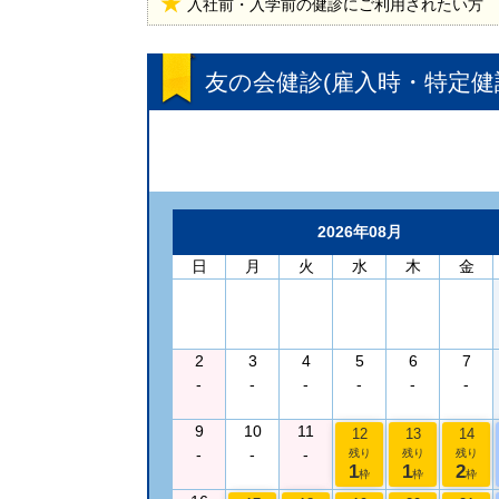
入社前・入学前の健診にご利用されたい方
友の会健診(雇入時・特定健
2026年08月
日
月
火
水
木
金
2
3
4
5
6
7
-
-
-
-
-
-
9
10
11
12
13
14
-
-
-
残り
残り
残り
1
1
2
枠
枠
枠