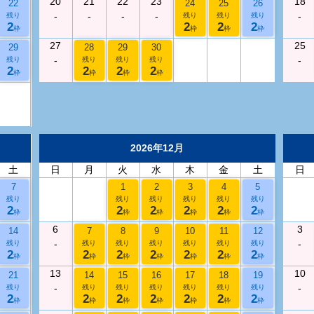
20
21
22
23
18
22
24
25
26
-
-
-
-
-
残り
残り
残り
残り
2
2
2
2
枠
枠
枠
枠
27
25
29
28
29
30
-
-
残り
残り
残り
残り
2
2
2
2
枠
枠
枠
枠
2026年12月
土
日
月
火
水
木
金
土
日
7
1
2
3
4
5
残り
残り
残り
残り
残り
残り
2
2
2
2
2
2
枠
枠
枠
枠
枠
枠
6
3
14
7
8
9
10
11
12
-
-
残り
残り
残り
残り
残り
残り
残り
2
2
2
2
2
2
2
枠
枠
枠
枠
枠
枠
枠
13
10
21
14
15
16
17
18
19
-
-
残り
残り
残り
残り
残り
残り
残り
2
2
2
2
2
2
2
枠
枠
枠
枠
枠
枠
枠