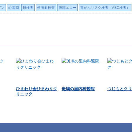
ゲン
心電図
尿検査
便潜血検査
腹部エコー
胃がんリスク検査（ABC検査）
ひまわり会ひまわりク
斑鳩の里内科醫院
つじもとクリ
リニック