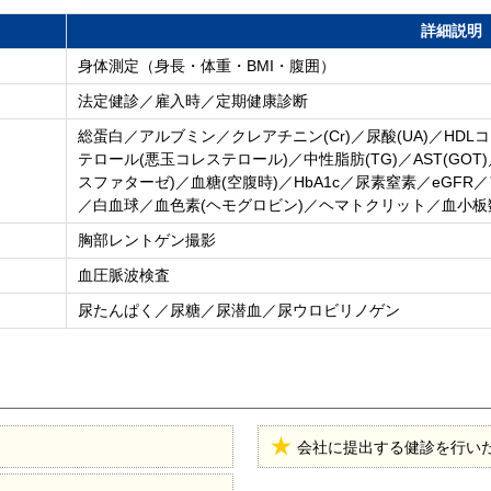
詳細説明
身体測定（身長・体重・BMI・腹囲）
法定健診／雇入時／定期健康診断
総蛋白／アルブミン／クレアチニン(Cr)／尿酸(UA)／HDL
テロール(悪玉コレステロール)／中性脂肪(TG)／AST(GOT)／AL
スファターゼ)／血糖(空腹時)／HbA1c／尿素窒素／eGFR／
／白血球／血色素(ヘモグロビン)／ヘマトクリット／血小板
胸部レントゲン撮影
血圧脈波検査
尿たんぱく／尿糖／尿潜血／尿ウロビリノゲン
会社に提出する健診を行い