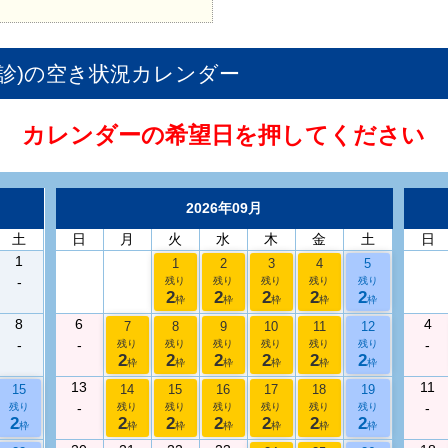
診)
の空き状況カレンダー
カレンダーの希望日を押してください
2026年09月
土
日
月
火
水
木
金
土
日
1
1
2
3
4
5
-
残り
残り
残り
残り
残り
2
2
2
2
2
枠
枠
枠
枠
枠
8
6
4
7
8
9
10
11
12
-
-
-
残り
残り
残り
残り
残り
残り
2
2
2
2
2
2
枠
枠
枠
枠
枠
枠
13
11
15
14
15
16
17
18
19
-
-
残り
残り
残り
残り
残り
残り
残り
2
2
2
2
2
2
2
枠
枠
枠
枠
枠
枠
枠