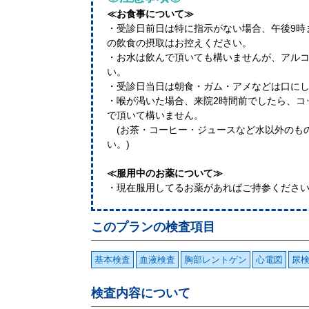
≪お食事について≫
・受診日前日は特に指示がない場合、午後9時
の飲食の摂取はお控えください。
・お水は飲んで頂いても構いませんが、アル
い。
・受診日当日は朝食・ガム・アメなどは口に
・喉が渇いた場合、来院2時間前でしたら、コップ
で頂いて構いません。
(お茶・コーヒー・ジュースなど水以外のも
い。)
≪服用中のお薬について≫
・現在服用してるお薬があればご持参ください
このプランの検査項目
基本検査
血液検査
胸部レントゲン
心電図
尿
検査内容について