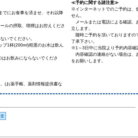
≪予約に関する諸注意≫
※インターネットでのご予約は、
までにお食事を済ませ、それ以降
せん。
メールまたは電話による確認、お
コールの摂取、喫煙はお控えくださ
立します。
随時ご予約を頂いておりますので
しないでください。
了承下さい。
1杯(200ml)程度のお水は飲ん
※1～3日中に当院より予約内容
内容確認の連絡がない場合は、お
のはお飲みにならないでくださ
をお願いします。
。(お薬手帳、薬剤情報提供書な
検査