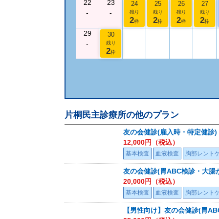
22
23
24
25
26
27
-
-
残り
残り
残り
残り
2
2
2
2
枠
枠
枠
枠
29
30
-
残り
2
枠
片桐民主診療所
の他のプラン
友の会健診(雇入時・特定健診)
12,000
円（税込）
基本検査
血液検査
胸部レント
友の会健診(胃ABC検診・大腸
20,000
円（税込）
基本検査
血液検査
胸部レント
【男性向け】友の会健診(胃AB