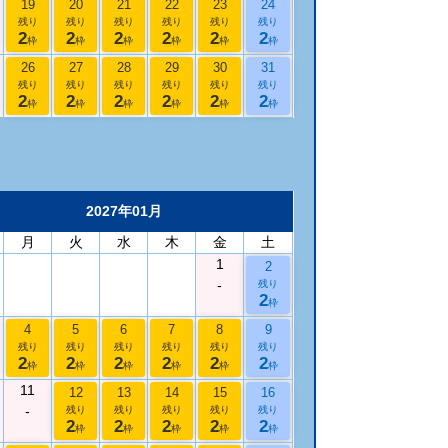
19
20
21
22
23
24
残り
残り
残り
残り
残り
残り
2
2
2
2
2
2
枠
枠
枠
枠
枠
枠
26
27
28
29
30
31
残り
残り
残り
残り
残り
残り
2
2
2
2
2
2
枠
枠
枠
枠
枠
枠
2027年01月
月
火
水
木
金
土
1
2
-
残り
2
枠
4
5
6
7
8
9
残り
残り
残り
残り
残り
残り
2
2
2
2
2
2
枠
枠
枠
枠
枠
枠
11
12
13
14
15
16
-
残り
残り
残り
残り
残り
2
2
2
2
2
枠
枠
枠
枠
枠