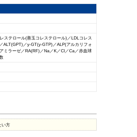
コレステロール(善玉コレステロール)／LDLコレス
T(GPT)／y-GT(y-GTP)／ALP(アルカリフォ
アミラーゼ／RA(RF)／Na／K／Cl／Ca／赤血球
数
たい方