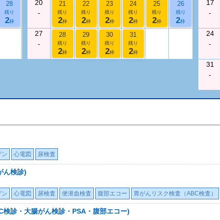
20
17
28
21
22
23
24
25
26
-
-
残り
残り
残り
残り
残り
残り
残り
2
2
2
2
2
2
2
枠
枠
枠
枠
枠
枠
枠
27
24
28
29
30
31
-
-
残り
残り
残り
残り
2
2
2
2
枠
枠
枠
枠
31
-
ゲン
心電図
尿検査
がん検診)
ゲン
心電図
尿検査
便潜血検査
腹部エコー
胃がんリスク検査（ABC検査）
C検診・大腸がん検診・PSA・腹部エコー)