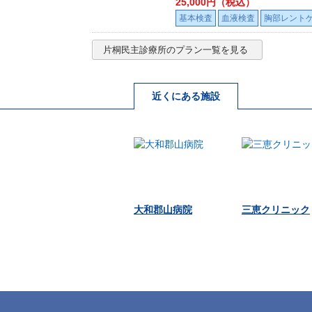
25,000
円（税込）
基本検査
血液検査
胸部レント
片桐民主診療所
のプラン一覧を見る
近くにある施設
大和郡山病院
三恵クリニック