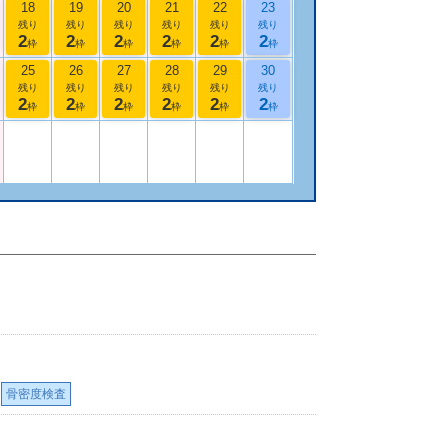
18
19
20
21
22
23
残り
残り
残り
残り
残り
残り
2
2
2
2
2
2
枠
枠
枠
枠
枠
枠
25
26
27
28
29
30
残り
残り
残り
残り
残り
残り
2
2
2
2
2
2
枠
枠
枠
枠
枠
枠
骨密度検査