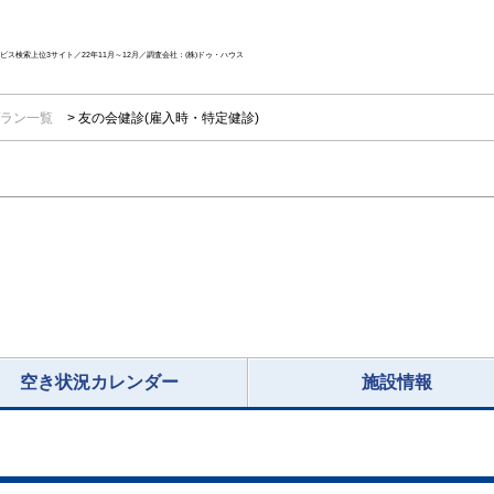
ス検索上位3サイト／22年11月～12月／調査会社：(株)ドゥ・ハウス
ラン一覧
友の会健診(雇入時・特定健診)
空き状況カレンダー
施設情報