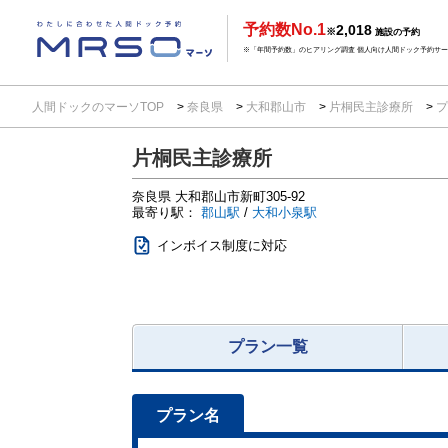
予約数No.1
2,018
※
施設の予約
※「年間予約数」のヒアリング調査 個人向け人間ドック予約サービ
人間ドックのマーソTOP
奈良県
大和郡山市
片桐民主診療所
プ
片桐民主診療所
奈良県
大和郡山市新町305-92
最寄り駅：
郡山駅
/
大和小泉駅
インボイス制度に対応
プラン一覧