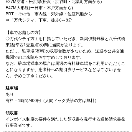
E27M空港・松浜線(松浜・浜谷町・北葉町方面から)
E47M大形線(一日市・木戸方面から)
BRT・その他 市内線・郊外線・佐渡汽船から
⇒「万代シティ」下車、徒歩6～8分
【車でお越しの方】
◇万代シテイ方面を目指していただき、新潟伊勢丹様と八千代橋
東詰(幸西1交差点)の間に当院があります。
ただし、駐車場(有料)の収容台数が少ないため、送迎や公共交通
機関でのご来院をおすすめしております。
なお、駐車場満車の場合は周辺の有料駐車場をご利用いただくこ
とになりますが、患者様への割引券サービスなどはございませ
ん。予めご了承ください。
駐車場
あり
有料・1時間/400円（人間ドック受診の方は無料）
領収書
インボイス制度の要件を満たした領収書を発行する適格請求書発
行事業者です。