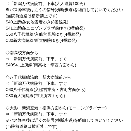
⇒「新潟万代病院前」下車(大人運賃100円)
※バス降車後は近くの信号(横断歩道)を経由しておいでください
(当院前道路は横断禁止です)
S40上所線/女池愛宕ゆき(8番線発)
S41上所線/ユニゾンプラザ前ゆき(8番線発)
C60八千代橋線/入船営業所ゆき(4番線発)
C80新大病院線/新大病院ゆき(4番線発)
◇南高校方面から
⇒「新潟万代病院前」下車、すぐ
S40S41上所線(南高校・幸西方面から)
◇八千代橋線沿線、新大病院前から
⇒「新潟万代病院前」下車、すぐ
C60八千代橋線(入船営業所・古町方面から)
C80新大病院線(市役所方面から)
◇大形・新潟空港・松浜方面から(モーニングライナー)
⇒「新潟万代病院前」下車、すぐ
※バス降車後は近くの信号(横断歩道)を経由しておいでください
(当院前道路は横断禁止です)