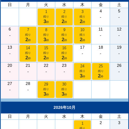
日
月
火
水
木
金
土
4
5
1
2
3
-
-
残り
残り
残り
3
2
2
枠
枠
枠
6
11
12
7
8
9
10
-
-
-
残り
残り
残り
残り
2
3
2
2
枠
枠
枠
枠
13
17
18
19
14
15
16
-
-
-
-
残り
残り
残り
2
2
2
枠
枠
枠
20
21
22
23
26
24
25
-
-
-
-
-
残り
残り
3
2
枠
枠
27
28
29
30
-
-
残り
残り
3
3
枠
枠
2026年10月
日
月
火
水
木
金
土
2
3
1
-
-
残り