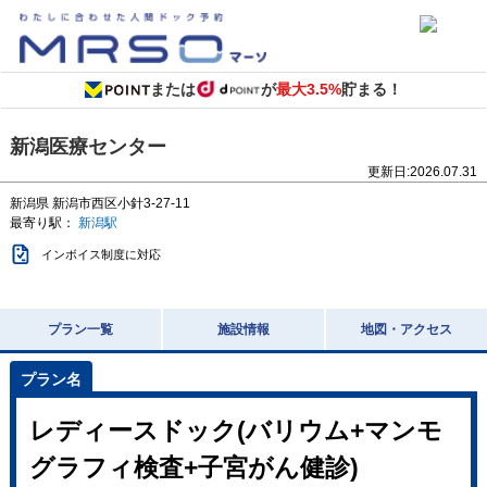
または
が
最大3.5%
貯まる！
新潟医療センター
更新日:
2026.07.31
新潟県
新潟市西区小針3-27-11
最寄り駅：
新潟駅
インボイス制度に対応
プラン一覧
施設情報
地図・アクセス
レディースドック(バリウム+マンモ
グラフィ検査+子宮がん健診)