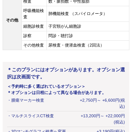
検査
数・脈拍数・中性脂肪
呼吸機能検
肺機能検査 （スパイロメータ）
査
その他
細胞診検査
子宮頸がん細胞診
診察
問診・聴打診
その他検査
尿検査・便潜血検査（2回法）
＊このプランにはオプションがあります。オプション選
択は次画面です。
＜予約時に多く選ばれているオプション＞
＊オプションは日程によって異なる場合があります。
・
腫瘍マーカー検査
+
2,750
円
～ +6,600円(税
込)
・
マルチスライスCT検査
+
13,200
円
～ +22,000円
(税込)
・
3Dマンモグラフィ検査へ変更
+
3,190
円
(税込)