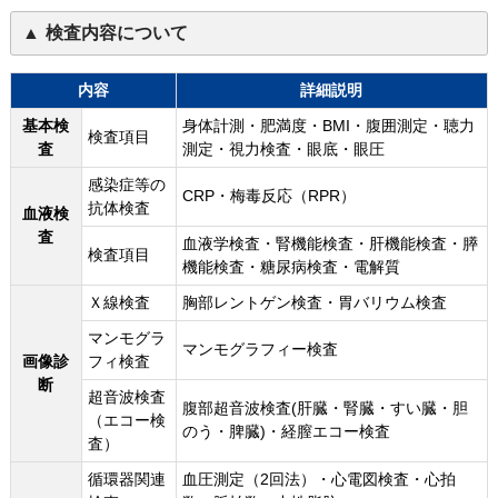
検査内容について
内容
詳細説明
基本検
身体計測・肥満度・BMI・腹囲測定・聴力
検査項目
査
測定・視力検査・眼底・眼圧
感染症等の
CRP・梅毒反応（RPR）
抗体検査
血液検
査
血液学検査・腎機能検査・肝機能検査・膵
検査項目
機能検査・糖尿病検査・電解質
Ｘ線検査
胸部レントゲン検査・胃バリウム検査
マンモグラ
マンモグラフィー検査
画像診
フィ検査
断
超音波検査
腹部超音波検査(肝臓・腎臓・すい臓・胆
（エコー検
のう・脾臓)・経膣エコー検査
査）
循環器関連
血圧測定（2回法）・心電図検査・心拍