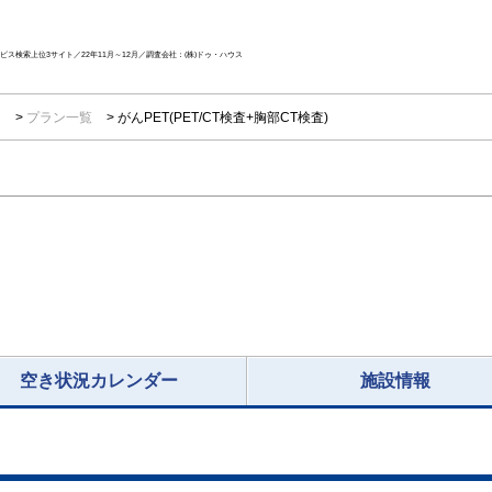
ス検索上位3サイト／22年11月～12月／調査会社：(株)ドゥ・ハウス
ー
プラン一覧
がんPET(PET/CT検査+胸部CT検査)
空き状況カレンダー
施設情報