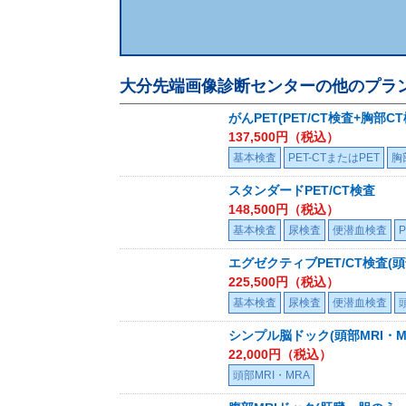
大分先端画像診断センター
の他のプラ
がんPET(PET/CT検査+胸部CT
137,500
円（税込）
基本検査
PET-CTまたはPET
胸
スタンダードPET/CT検査
148,500
円（税込）
基本検査
尿検査
便潜血検査
エグゼクティブPET/CT検査(
225,500
円（税込）
基本検査
尿検査
便潜血検査
シンプル脳ドック(頭部MRI・M
22,000
円（税込）
頭部MRI・MRA