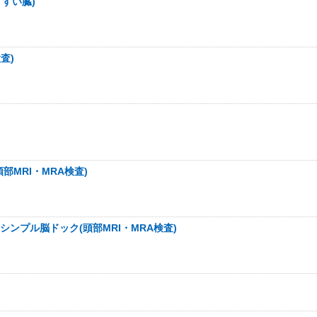
、すい臓)
査)
部MRI・MRA検査)
ンプル脳ドック(頭部MRI・MRA検査)