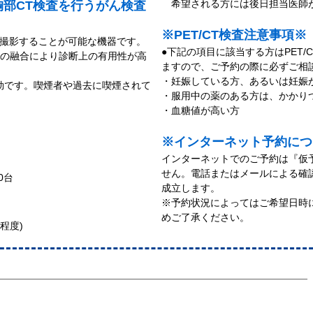
希望される方には後日担当医師が
胸部CT検査を行うがん検査
※PET/CT検査注意事項※
時に撮影することが可能な機器です。
●下記の項目に該当する方はPET
像の融合により診断上の有用性が高
ますので、ご予約の際に必ずご相
・妊娠している方、あるいは妊娠
効です。喫煙者や過去に喫煙されて
・服用中の薬のある方は、かかり
・血糖値が高い方
※インターネット予約につ
インターネットでのご予約は『仮
せん。電話またはメールによる確
00台
成立します。
※予約状況によってはご希望日時
めご了承ください。
程度)