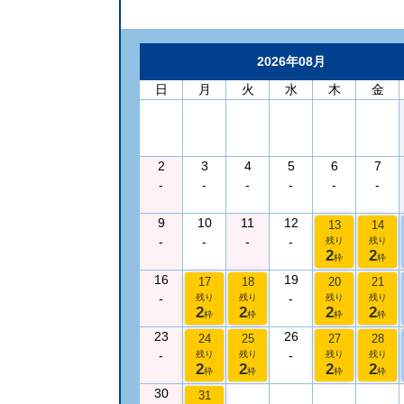
2026年08月
日
月
火
水
木
金
2
3
4
5
6
7
-
-
-
-
-
-
9
10
11
12
13
14
-
-
-
-
残り
残り
2
2
枠
枠
16
19
17
18
20
21
-
-
残り
残り
残り
残り
2
2
2
2
枠
枠
枠
枠
23
26
24
25
27
28
-
-
残り
残り
残り
残り
2
2
2
2
枠
枠
枠
枠
30
31