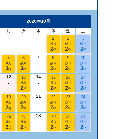
2026年10月
月
火
水
木
金
土
1
2
3
残り
残り
残り
2
2
2
枠
枠
枠
7
5
6
8
9
10
-
残り
残り
残り
残り
残り
2
2
2
2
2
枠
枠
枠
枠
枠
12
14
13
15
16
17
-
-
残り
残り
残り
残り
2
2
2
2
枠
枠
枠
枠
21
19
20
22
23
24
-
残り
残り
残り
残り
残り
2
2
2
2
2
枠
枠
枠
枠
枠
28
26
27
29
30
31
-
残り
残り
残り
残り
残り
2
2
2
2
2
枠
枠
枠
枠
枠