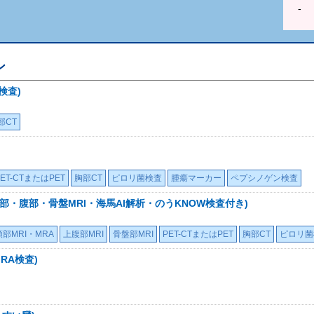
-
ン
検査)
部CT
PET-CTまたはPET
胸部CT
ピロリ菌検査
腫瘍マーカー
ペプシノゲン検査
頭部・腹部・骨盤MRI・海馬AI解析・のうKNOW検査付き)
頭部MRI・MRA
上腹部MRI
骨盤部MRI
PET-CTまたはPET
胸部CT
ピロリ菌
RA検査)