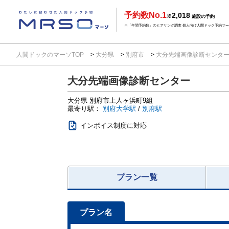
予約数No.1
2,018
※
施設の予約
※「年間予約数」のヒアリング調査 個人向け人間ドック予約サービ
人間ドックのマーソTOP
大分県
別府市
大分先端画像診断センタ
大分先端画像診断センター
大分県
別府市上人ヶ浜町9組
最寄り駅：
別府大学駅
/
別府駅
インボイス制度に対応
プラン一覧