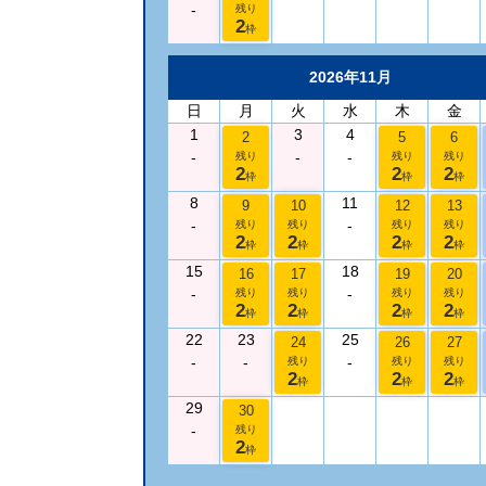
-
残り
2
枠
2026年11月
日
月
火
水
木
金
1
3
4
2
5
6
-
-
-
残り
残り
残り
2
2
2
枠
枠
枠
8
11
9
10
12
13
-
-
残り
残り
残り
残り
2
2
2
2
枠
枠
枠
枠
15
18
16
17
19
20
-
-
残り
残り
残り
残り
2
2
2
2
枠
枠
枠
枠
22
23
25
24
26
27
-
-
-
残り
残り
残り
2
2
2
枠
枠
枠
29
30
-
残り
2
枠