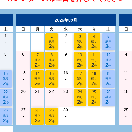
2026年09月
土
日
月
火
水
木
金
土
日
1
2
1
3
4
5
-
-
残り
残り
残り
残り
2
2
2
2
枠
枠
枠
枠
8
6
9
4
7
8
10
11
12
-
-
-
-
残り
残り
残り
残り
残り
2
2
2
2
2
枠
枠
枠
枠
枠
13
16
11
15
14
15
17
18
19
-
-
-
残り
残り
残り
残り
残り
残り
2
2
2
2
2
2
枠
枠
枠
枠
枠
枠
20
21
22
23
18
22
24
25
26
-
-
-
-
-
残り
残り
残り
残り
2
2
2
2
枠
枠
枠
枠
27
30
25
29
28
29
-
-
-
残り
残り
残り
2
2
2
枠
枠
枠