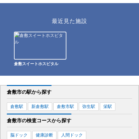
最近見た施設
倉敷スイートホスピタル
倉敷市
の駅から
探す
倉敷
駅
新倉敷
駅
倉敷市
駅
弥生
駅
栄
駅
倉敷市
の
検査コースから探す
脳ドック
健康診断
人間ドック