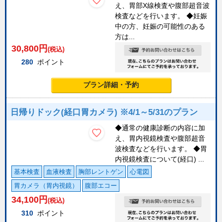
え、胃部X線検査や腹部超音波
検査などを行います。 ◆妊娠
中の方、妊娠の可能性のある
方は...
30,800
円
(税込)
280
ポイント
プラン詳細・予約
日帰りドック(経口胃カメラ) ※4/1～5/31のプラン
◆通常の健康診断の内容に加
え、胃内視鏡検査や腹部超音
波検査などを行います。 ◆胃
内視鏡検査について(経口) ...
基本検査
血液検査
胸部レントゲン
心電図
胃カメラ（胃内視鏡）
腹部エコー
34,100
円
(税込)
310
ポイント