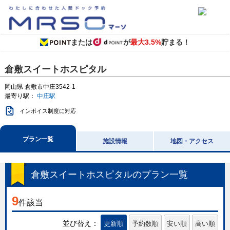
または
が
最大3.5%
貯まる！
倉敷スイートホスピタル
岡山県
倉敷市中庄3542-1
最寄り駅：
中庄駅
インボイス制度に対応
プラン一覧
施設情報
地図・アクセス
倉敷スイートホスピタル
のプラン一覧
9
件該当
並び替え：
更新順
予約数順
安い順
高い順