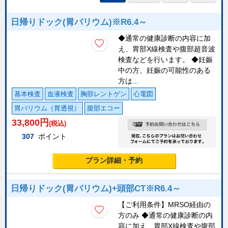
日帰りドック(胃バリウム)※R6.4～
◆通常の健康診断の内容に加
え、胃部X線検査や腹部超音波
検査などを行います。 ◆妊娠
中の方、妊娠の可能性のある
方は...
基本検査
血液検査
胸部レントゲン
心電図
胃バリウム（胃透視）
腹部エコー
33,800
円
(税込)
307
ポイント
プラン詳細・予約
日帰りドック(胃バリウム)+頭部CT※R6.4～
【ご利用条件】MRSO経由の
方のみ ◆通常の健康診断の内
容に加え、胃部X線検査や腹部