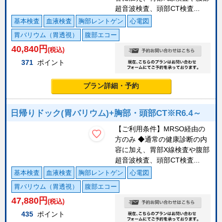
超音波検査、頭部CT検査...
基本検査
血液検査
胸部レントゲン
心電図
胃バリウム（胃透視）
腹部エコー
40,840
円
(税込)
371
ポイント
プラン詳細・予約
日帰りドック(胃バリウム)+胸部・頭部CT※R6.4～
【ご利用条件】MRSO経由の
方のみ ◆通常の健康診断の内
容に加え、胃部X線検査や腹部
超音波検査、頭部CT検査...
基本検査
血液検査
胸部レントゲン
心電図
胃バリウム（胃透視）
腹部エコー
47,880
円
(税込)
435
ポイント