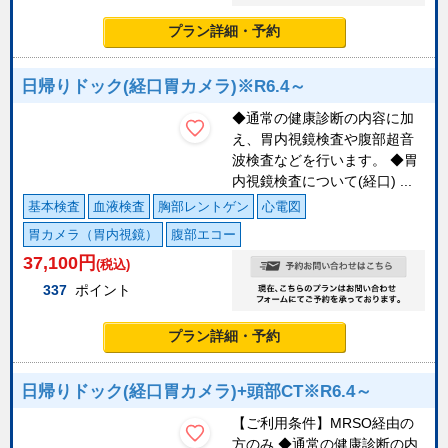
プラン詳細・予約
日帰りドック(経口胃カメラ)※R6.4～
◆通常の健康診断の内容に加
え、胃内視鏡検査や腹部超音
波検査などを行います。 ◆胃
内視鏡検査について(経口) ...
基本検査
血液検査
胸部レントゲン
心電図
胃カメラ（胃内視鏡）
腹部エコー
37,100
円
(税込)
337
ポイント
プラン詳細・予約
日帰りドック(経口胃カメラ)+頭部CT※R6.4～
【ご利用条件】MRSO経由の
方のみ ◆通常の健康診断の内