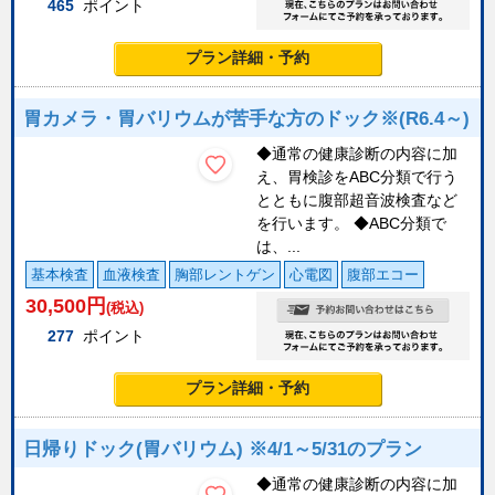
465
ポイント
プラン詳細・予約
胃カメラ・胃バリウムが苦手な方のドック※(R6.4～)
◆通常の健康診断の内容に加
え、胃検診をABC分類で行う
とともに腹部超音波検査など
を行います。 ◆ABC分類で
は、...
基本検査
血液検査
胸部レントゲン
心電図
腹部エコー
30,500
円
(税込)
277
ポイント
プラン詳細・予約
日帰りドック(胃バリウム) ※4/1～5/31のプラン
◆通常の健康診断の内容に加