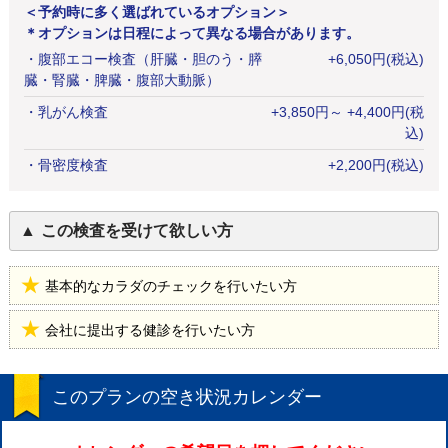
＜予約時に多く選ばれているオプション＞
＊オプションは日程によって異なる場合があります。
・
腹部エコー検査（肝臓・胆のう・膵
+
6,050
円
(税込)
臓・腎臓・脾臓・腹部大動脈）
・
乳がん検査
+
3,850
円
～ +4,400円(税
込)
・
骨密度検査
+
2,200
円
(税込)
この検査を受けて欲しい方
基本的なカラダのチェックを行いたい方
会社に提出する健診を行いたい方
このプランの空き状況カレンダー