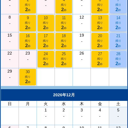
-
-
-
残り
残り
残り
残り
2
2
2
2
枠
枠
枠
枠
8
12
9
10
11
13
14
-
-
残り
残り
残り
残り
残り
2
2
2
2
2
枠
枠
枠
枠
枠
15
19
16
17
18
20
21
-
-
残り
残り
残り
残り
残り
2
2
2
2
2
枠
枠
枠
枠
枠
22
23
26
24
25
27
28
-
-
-
残り
残り
残り
残り
2
2
2
2
枠
枠
枠
枠
29
30
-
残り
2
枠
2026年12月
日
月
火
水
木
金
土
1
2
3
4
5
-
-
-
-
-