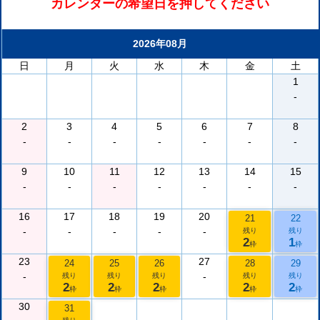
カレンダーの希望日を押してください
2026年08月
日
月
火
水
木
金
土
1
-
2
3
4
5
6
7
8
-
-
-
-
-
-
-
9
10
11
12
13
14
15
-
-
-
-
-
-
-
16
17
18
19
20
21
22
-
-
-
-
-
残り
残り
2
1
枠
枠
23
27
24
25
26
28
29
-
-
残り
残り
残り
残り
残り
2
2
2
2
2
枠
枠
枠
枠
枠
30
31