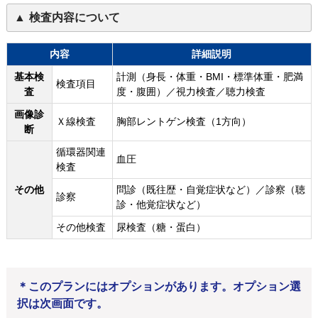
検査内容について
内容
詳細説明
基本検
計測（身長・体重・BMI・標準体重・肥満
検査項目
査
度・腹囲）／視力検査／聴力検査
画像診
Ｘ線検査
胸部レントゲン検査（1方向）
断
循環器関連
血圧
検査
その他
問診（既往歴・自覚症状など）／診察（聴
診察
診・他覚症状など）
その他検査
尿検査（糖・蛋白）
＊このプランにはオプションがあります。オプション選
択は次画面です。