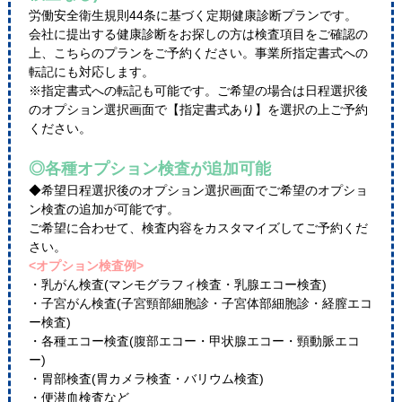
労働安全衛生規則44条に基づく定期健康診断プランです。
会社に提出する健康診断をお探しの方は検査項目をご確認の
上、こちらのプランをご予約ください。事業所指定書式への
転記にも対応します。
※指定書式への転記も可能です。ご希望の場合は日程選択後
のオプション選択画面で【指定書式あり】を選択の上ご予約
ください。
◎各種オプション検査が追加可能
◆希望日程選択後のオプション選択画面でご希望のオプショ
ン検査の追加が可能です。
ご希望に合わせて、検査内容をカスタマイズしてご予約くだ
さい。
<オプション検査例>
・乳がん検査(マンモグラフィ検査・乳腺エコー検査)
・子宮がん検査(子宮頸部細胞診・子宮体部細胞診・経膣エコ
ー検査)
・各種エコー検査(腹部エコー・甲状腺エコー・頸動脈エコ
ー)
・胃部検査(胃カメラ検査・バリウム検査)
・便潜血検査など