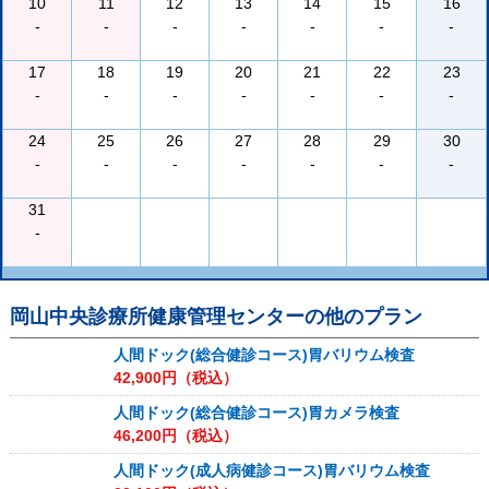
10
11
12
13
14
15
16
-
-
-
-
-
-
-
17
18
19
20
21
22
23
-
-
-
-
-
-
-
24
25
26
27
28
29
30
-
-
-
-
-
-
-
31
-
岡山中央診療所健康管理センター
の他のプラン
人間ドック(総合健診コース)胃バリウム検査
42,900
円（税込）
人間ドック(総合健診コース)胃カメラ検査
46,200
円（税込）
人間ドック(成人病健診コース)胃バリウム検査