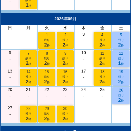
-
残り
1
枠
2026年09月
日
月
火
水
木
金
土
3
1
2
4
5
-
残り
残り
残り
残り
2
2
2
2
枠
枠
枠
枠
6
10
7
8
9
11
12
-
-
残り
残り
残り
残り
残り
2
2
2
2
1
枠
枠
枠
枠
枠
13
17
14
15
16
18
19
-
-
残り
残り
残り
残り
残り
2
2
2
2
2
枠
枠
枠
枠
枠
20
21
22
23
24
25
26
-
-
-
-
-
-
残り
2
枠
27
28
29
30
-
残り
残り
残り
2
2
2
枠
枠
枠