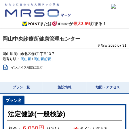
または
が
最大3.5%
貯まる！
岡山中央診療所健康管理センター
更新日:
2026.07.31
岡山県
岡山市北区柳町1丁目13-7
最寄り駅：
岡山駅
/
岡山駅前駅
インボイス制度に対応
プラン一覧
施設情報
地図・アクセス
法定健診(一般検診)
6,050
円
料金：
（税込）
55
ポイント貯まる