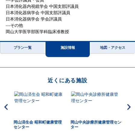
---学会評議員・会員
日本消化器内視鏡学会 中国支部評議員
日本消化器病学会 中国支部評議員
日本消化器病学会 学会評議員
---その他
岡山大学医学部医学科臨床准教授
プラン一覧
施設情報
地図・アクセス
近くにある施設
倉敷
岡山済生会 昭和町健康管理
岡山中央診療所健康管理セン
岡
センター
ター