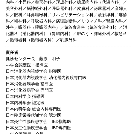
内科／小児科／整形外科／形成外科／糖尿病内科（代謝内科）／
美容外科／脳神経外科／呼吸器外科／皮膚科／泌尿器科／産婦人
科／眼科／耳鼻咽喉科／リハビリテーション科／放射線科／麻酔
科／精神科／呼吸器内科／病理診断科／リウマチ科／腎臓内科／
外科／吸器科（呼吸器内科）／気管食道科（気管食道外科）／消
化器科（消化器内科）（胃腸内科）／胆のう・脾臓外科／救急科
／循環器科（循環器内科）／乳腺外科
責任者
健診センター長 藤原 明子
---学会認定医・指導医
日本消化器内視鏡学会 指導医
日本消化器内視鏡学会 消化器内視鏡専門医
日本消化器病学会 指導医
日本消化器病学会 専門医
日本内科学会 指導医
日本内科学会 認定医
日本内科学会 総合内科専門医
日本臨床栄養代謝学会 認定医
日本炎症性腸疾患学会 IBD指導医
日本炎症性腸疾患学会 IBD専門医