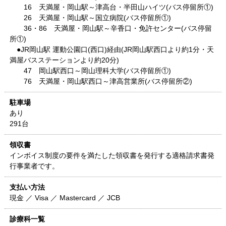
16 天満屋・岡山駅～津高台・半田山ハイツ(バス停留所①)
26 天満屋・岡山駅～国立病院(バス停留所①)
36・86 天満屋・岡山駅～辛香口・免許センター(バス停留
所①)
●JR岡山駅 運動公園口(西口)経由(JR岡山駅西口より約1分・天
満屋バスステーションより約20分)
47 岡山駅西口～岡山理科大学(バス停留所①)
76 天満屋・岡山駅西口～津高営業所(バス停留所②)
駐車場
あり
291台
領収書
インボイス制度の要件を満たした領収書を発行する適格請求書発
行事業者です。
支払い方法
現金 ／ Visa ／ Mastercard ／ JCB
診療科一覧