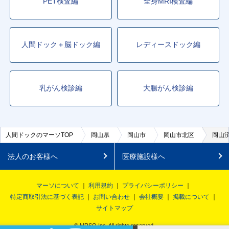
PET検査編
全身MRI検査編
人間ドック＋脳ドック編
レディースドック編
乳がん検診編
大腸がん検診編
人間ドックのマーソTOP
岡山県
岡山市
岡山市北区
岡山
法人のお客様へ
医療施設様へ
マーソについて
利用規約
プライバシーポリシー
特定商取引法に基づく表記
お問い合わせ
会社概要
掲載について
サイトマップ
© MRSO Inc. All rights reserved.