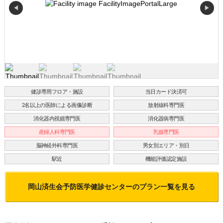
◀
▶
健診専用フロア・施設
当日カード決済可
2名以上の医師による画像診断
放射線科専門医
消化器内視鏡専門医
消化器病専門医
産婦人科専門医
乳腺専門医
脳神経外科専門医
男女別エリア・別日
駅近
機能評価認定施設
岡山済生会予防医学健診センター
のプラン一覧を見る