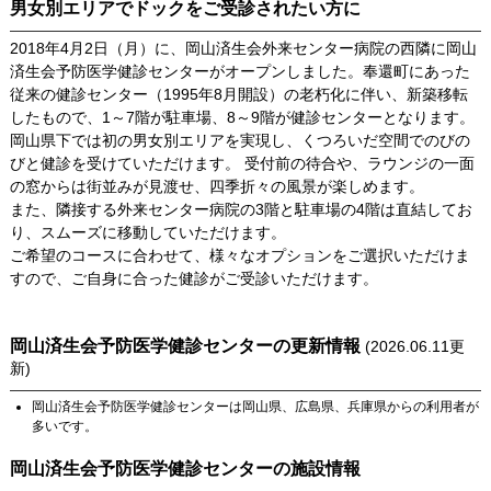
男女別エリアでドックをご受診されたい方に
2018年4月2日（月）に、岡山済生会外来センター病院の西隣に岡山
済生会予防医学健診センターがオープンしました。奉還町にあった
従来の健診センター（1995年8月開設）の老朽化に伴い、新築移転
したもので、1～7階が駐車場、8～9階が健診センターとなります。
岡山県下では初の男女別エリアを実現し、くつろいだ空間でのびの
びと健診を受けていただけます。 受付前の待合や、ラウンジの一面
の窓からは街並みが見渡せ、四季折々の風景が楽しめます。
また、隣接する外来センター病院の3階と駐車場の4階は直結してお
り、スムーズに移動していただけます。
ご希望のコースに合わせて、様々なオプションをご選択いただけま
すので、ご自身に合った健診がご受診いただけます。
岡山済生会予防医学健診センター
の更新情報
(
2026.06.11
更
新)
岡山済生会予防医学健診センター
は
岡山県
、
広島県
、
兵庫県
からの利用者が
多いです。
岡山済生会予防医学健診センター
の施設情報