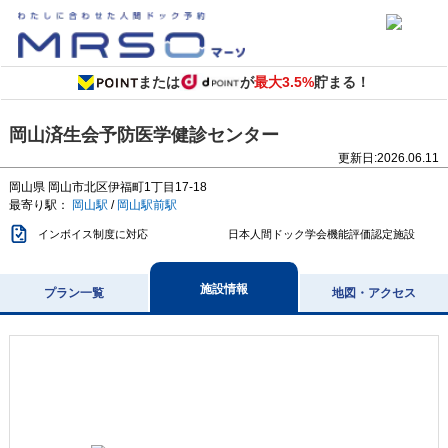
または
が
最大3.5%
貯まる！
岡山済生会予防医学健診センター
更新日:
2026.06.11
岡山県
岡山市北区伊福町1丁目17-18
最寄り駅：
岡山駅
/
岡山駅前駅
インボイス制度に対応
日本人間ドック学会機能評価認定施設
施設情報
プラン一覧
地図・アクセス