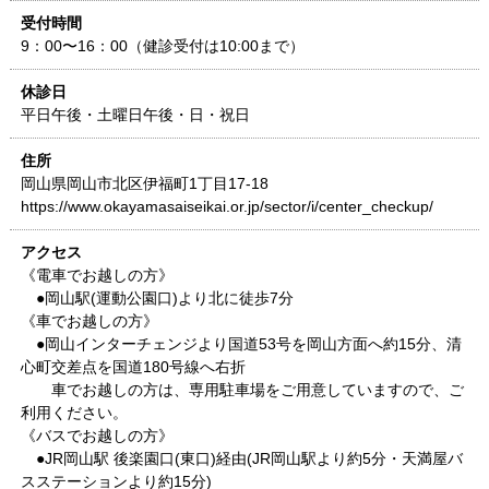
受付時間
9：00〜16：00（健診受付は10:00まで）
休診日
平日午後・土曜日午後・日・祝日
住所
岡山県
岡山市北区伊福町1丁目17-18
https://www.okayamasaiseikai.or.jp/sector/i/center_checkup/
アクセス
《電車でお越しの方》
●岡山駅(運動公園口)より北に徒歩7分
《車でお越しの方》
●岡山インターチェンジより国道53号を岡山方面へ約15分、清
心町交差点を国道180号線へ右折
車でお越しの方は、専用駐車場をご用意していますので、ご
利用ください。
《バスでお越しの方》
●JR岡山駅 後楽園口(東口)経由(JR岡山駅より約5分・天満屋バ
スステーションより約15分)