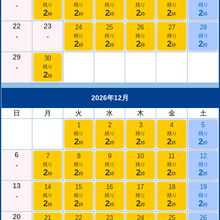
-
残り
残り
残り
残り
残り
残り
2
2
2
2
2
2
枠
枠
枠
枠
枠
枠
22
23
24
25
26
27
28
-
-
残り
残り
残り
残り
残り
2
2
2
2
2
枠
枠
枠
枠
枠
29
30
-
残り
2
枠
2026年12月
日
月
火
水
木
金
土
1
2
3
4
5
残り
残り
残り
残り
残り
2
2
2
2
2
枠
枠
枠
枠
枠
6
7
8
9
10
11
12
-
残り
残り
残り
残り
残り
残り
2
2
2
2
2
2
枠
枠
枠
枠
枠
枠
13
14
15
16
17
18
19
-
残り
残り
残り
残り
残り
残り
2
2
2
2
2
2
枠
枠
枠
枠
枠
枠
20
21
22
23
24
25
26