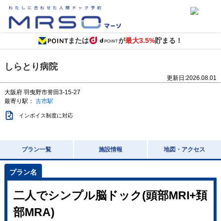
または
が
最大3.5%
貯まる！
しらとり病院
更新日:
2026.08.01
大阪府
羽曳野市誉田3-15-27
最寄り駅：
古市駅
インボイス制度に対応
プラン一覧
施設情報
地図・アクセス
二人でシンプル脳ドック(頭部MRI+頚
部MRA)