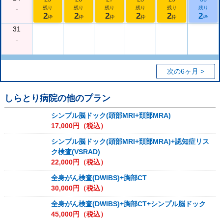
-
残り
残り
残り
残り
残り
残り
2
2
2
2
2
2
枠
枠
枠
枠
枠
枠
31
-
次の6ヶ月 >
しらとり病院
の他のプラン
シンプル脳ドック(頭部MRI+頚部MRA)
17,000
円（税込）
シンプル脳ドック(頭部MRI+頚部MRA)+認知症リス
ク検査(VSRAD)
22,000
円（税込）
全身がん検査(DWIBS)+胸部CT
30,000
円（税込）
全身がん検査(DWIBS)+胸部CT+シンプル脳ドック
45,000
円（税込）