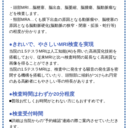
・頭部MRI…脳梗塞、脳出血、脳萎縮、脳腫瘍、脳動脈瘤な
どを検査します。
・頸部MRA…くも膜下出血の原因となる動脈瘤や、脳梗塞の
原因となる脳動脈硬化(脳動脈の狭窄・閉塞・拡張・蛇行等)
の程度が分かります。
●きれいで、やさしいMRI検査を実現
当院の1.5テスラMRIは人工知能(AI)を用いた高画質化技術を
搭載しており、従来MRIと比べ検査時間の延長なく高画質な
画像を得ることができます。
当院の1.5テスラMRIは、検査中に発生する騒音の発生源を密
閉する機構を搭載していたり、頭頸部に傾斜がつけられ円背
のある高齢者にもやさしい等の特長があります。
●検査時間はわずか20分程度
■普段お忙しくお時間がとれない方にもおすすめです。
●検査受付時間
■詳細は当院からの”予約確認”連絡の際ご案内させていただき
ます。