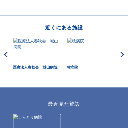
近くにある施設
HUK
医療法人春秋会 城山病院
牧病院
大
dica
最近見た施設