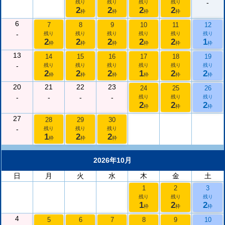
-
残り
残り
残り
残り
2
2
2
2
枠
枠
枠
枠
6
7
8
9
10
11
12
-
残り
残り
残り
残り
残り
残り
2
2
2
2
2
1
枠
枠
枠
枠
枠
枠
13
14
15
16
17
18
19
-
残り
残り
残り
残り
残り
残り
2
2
2
1
2
2
枠
枠
枠
枠
枠
枠
20
21
22
23
24
25
26
-
-
-
-
残り
残り
残り
2
2
2
枠
枠
枠
27
28
29
30
-
残り
残り
残り
1
2
2
枠
枠
枠
2026年10月
日
月
火
水
木
金
土
1
2
3
残り
残り
残り
1
2
2
枠
枠
枠
4
5
6
7
8
9
10