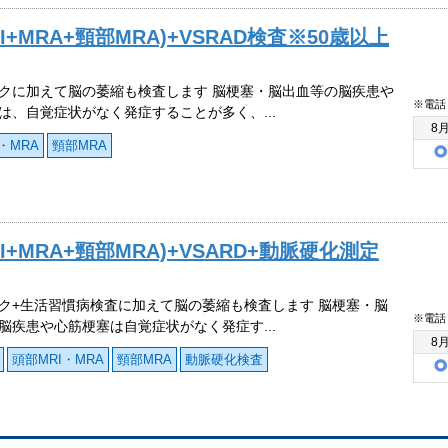
MRA+頸部MRA)+VSRAD検査※50歳以上
クに加えて脳の萎縮も検査します 脳梗塞・脳出血等の脳疾患や
※電話
は、自覚症状がなく発症することが多く、...
8
・MRA
頸部MRA
MRA+頸部MRA)+VSARD+動脈硬化測定
ク+生活習慣病検査に加えて脳の萎縮も検査します 脳梗塞・脳
※電話
脳疾患や心筋梗塞は自覚症状がなく発症す...
8
頭部MRI・MRA
頸部MRA
動脈硬化検査