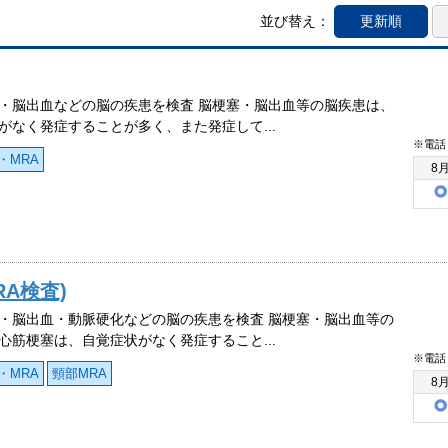
並び替え：
更新順
・脳出血などの脳の疾患を検査 脳梗塞・脳出血等の脳疾患は、
がなく発症することが多く、また発症して...
※電話
・MRA
8
RA検査)
・脳出血・動脈硬化などの脳の疾患を検査 脳梗塞・脳出血等の
心筋梗塞は、自覚症状がなく発症すること...
※電話
・MRA
頸部MRA
8