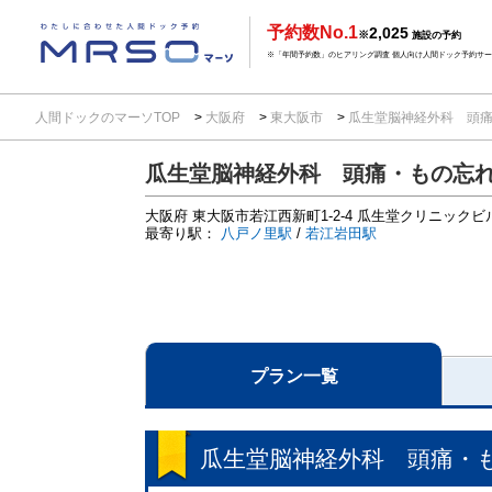
予約数No.1
2,025
※
施設の予約
※「年間予約数」のヒアリング調査 個人向け人間ドック予約サービ
人間ドックのマーソTOP
大阪府
東大阪市
瓜生堂脳神経外科 頭
瓜生堂脳神経外科 頭痛・もの忘
大阪府
東大阪市若江西新町1-2-4
瓜生堂クリニックビルS
最寄り駅：
八戸ノ里駅
/
若江岩田駅
プラン一覧
瓜生堂脳神経外科 頭痛・