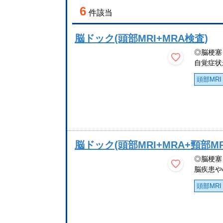
6
件該当
脳ドック(頭部MRI+MRA検査)
◎脳梗塞
自覚症状
頭部MRI
脳ドック(頭部MRI+MRA+頸部M
◎脳梗塞
脳疾患や
頭部MRI