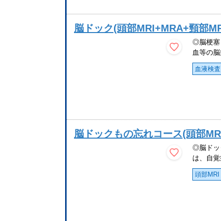
脳ドック(頭部MRI+MRA+頸部
◎脳梗塞
血等の脳
血液検査
脳ドックもの忘れコース(頭部MRI
◎脳ドッ
は、自覚
頭部MRI