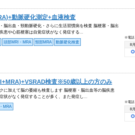
MRA)+動脈硬化測定+血液検査
・脳出血・頸動脈硬化・さらに生活習慣病を検査 脳梗塞・脳出
疾患や心筋梗塞は自覚症状がなく発症する...
※電話
頭部MRI・MRA
頸部MRA
動脈硬化検査
8
+MRA)+VSRAD検査※50歳以上の方のみ
クに加えて脳の萎縮も検査します 脳梗塞・脳出血等の脳疾患
症状がなく発症することが多く、また発症し...
※電話
・MRA
8