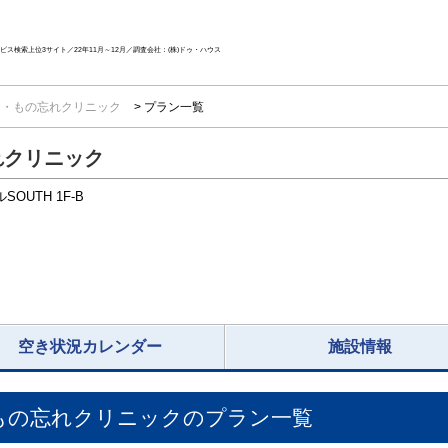
ス検索上位3サイト／22年11月～12月／調査会社：(株)ドゥ・ハウス
痛・もの忘れクリニック
プラン一覧
れクリニック
OUTH 1F-B
空き状況カレンダー
施設情報
もの忘れクリニック
のプラン一覧