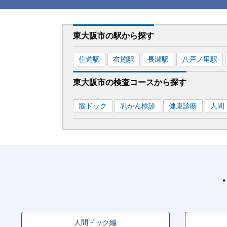
東大阪市
の駅から
探す
住道
駅
布施
駅
長瀬
駅
八戸ノ里
駅
東大阪市
の
検査コースから探す
脳ドック
乳がん検診
健康診断
人間
人間ドック編