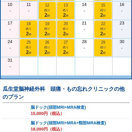
10
11
14
16
12
13
15
-
-
-
-
残り
残り
残り
2
2
2
枠
枠
枠
17
21
23
18
19
20
22
-
-
-
残り
残り
残り
残り
2
2
2
2
枠
枠
枠
枠
24
28
30
25
26
27
29
-
-
-
残り
残り
残り
残り
2
2
2
2
枠
枠
枠
枠
31
-
瓜生堂脳神経外科 頭痛・もの忘れクリニック
の他
のプラン
脳ドック(頭部MRI+MRA検査)
15,000
円（税込）
脳ドック(頭部MRI+MRA+頸部MRA検査)
18,000
円（税込）