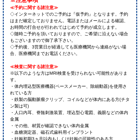
※注意事項
≪予約に関する諸注意≫
◇インターネットでのご予約は『仮予約』となります。予約
はまだ確定しておりません。電話またはメールによる確認、
お時間の打合せが行われてはじめて予約が成立します。
◇随時ご予約を頂いておりますので、ご希望に沿えない場合
もございますので御了承下さい。
◇予約後、3営業日が経過しても医療機関から連絡がない場
合、医療機関までお電話ください。
≪検査に関する諸注意≫
※以下のような方はMRI検査を受けられない可能性がありま
す。
・体内埋込型医療機器(ペースメーカー、除細動器)を使用さ
れている方
・鉄製の脳動脈瘤クリップ、コイルなどが体内にある方(チタ
ン製は可)
・人口内耳、脊髄刺激装置、埋込型心電図、義眼などの体内
金属
・その他、材質が確認できない体内金属
・血糖測定器、磁石式歯科用インプラント
・妊娠初期3ヵ月以内もしくは妊娠の可能性のある方