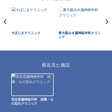
HUK
そばじまクリニック
東大阪みき脳神経外科クリニ
大
dica
ック
最近見た施設
瓜生堂脳神経外科 頭痛・も
の忘れクリニック