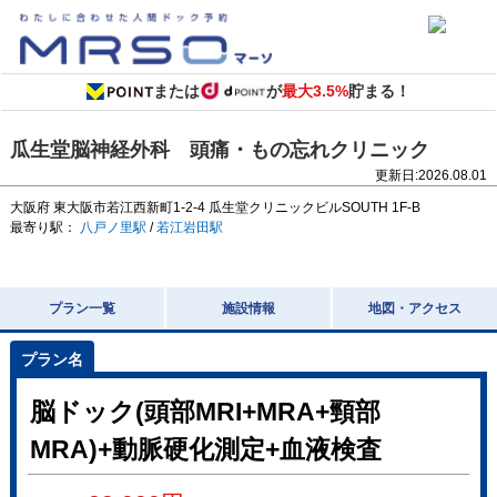
または
が
最大3.5%
貯まる！
瓜生堂脳神経外科 頭痛・もの忘れクリニック
更新日:
2026.08.01
大阪府
東大阪市若江西新町1-2-4
瓜生堂クリニックビルSOUTH 1F-B
最寄り駅：
八戸ノ里駅
/
若江岩田駅
プラン一覧
施設情報
地図・アクセス
脳ドック(頭部MRI+MRA+頸部
MRA)+動脈硬化測定+血液検査