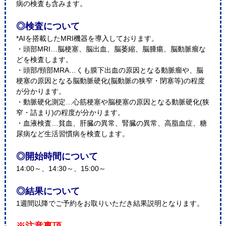
病の検査も含みます。
◎検査について
*AIを搭載したMRI機器を導入しております。
・頭部MRI…脳梗塞、脳出血、脳萎縮、脳腫瘍、脳動脈瘤な
どを検査します。
・頭部/頸部MRA…くも膜下出血の原因となる動脈瘤や、脳
梗塞の原因となる脳動脈硬化(脳動脈の狭窄・閉塞等)の程度
が分かります。
・動脈硬化測定…心筋梗塞や脳梗塞の原因となる動脈硬化(狭
窄・詰まり)の程度が分かります。
・血液検査…貧血、肝臓の異常、腎臓の異常、高脂血症、糖
尿病など生活習慣病を検査します。
◎開始時間について
14:00～、14:30～、15:00～
◎結果について
1週間以降でご予約をお取りいただき結果説明となります。