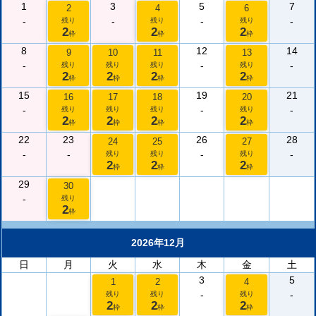
1
3
5
7
2
4
6
-
-
-
-
残り
残り
残り
2
2
2
枠
枠
枠
8
12
14
9
10
11
13
-
-
-
残り
残り
残り
残り
2
2
2
2
枠
枠
枠
枠
15
19
21
16
17
18
20
-
-
-
残り
残り
残り
残り
2
2
2
2
枠
枠
枠
枠
22
23
26
28
24
25
27
-
-
-
-
残り
残り
残り
2
2
2
枠
枠
枠
29
30
-
残り
2
枠
2026年12月
日
月
火
水
木
金
土
3
5
1
2
4
-
-
残り
残り
残り
2
2
2
枠
枠
枠