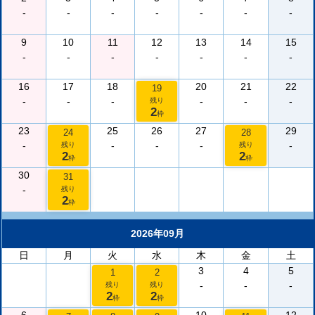
-
-
-
-
-
-
-
9
10
11
12
13
14
15
-
-
-
-
-
-
-
16
17
18
20
21
22
19
-
-
-
-
-
-
残り
2
枠
23
25
26
27
29
24
28
-
-
-
-
-
残り
残り
2
2
枠
枠
30
31
-
残り
2
枠
2026年09月
日
月
火
水
木
金
土
3
4
5
1
2
-
-
-
残り
残り
2
2
枠
枠