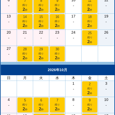
6
10
12
7
8
9
11
-
-
-
残り
残り
残り
残り
2
2
2
2
枠
枠
枠
枠
13
17
19
14
15
16
18
-
-
-
残り
残り
残り
残り
2
2
2
2
枠
枠
枠
枠
20
21
22
23
24
26
25
-
-
-
-
-
-
残り
2
枠
27
28
29
30
-
残り
残り
残り
2
2
2
枠
枠
枠
2026年10月
日
月
火
水
木
金
土
1
3
2
-
-
残り
2
枠
4
8
10
5
6
7
9
-
-
-
残り
残り
残り
残り
2
2
2
2
枠
枠
枠
枠