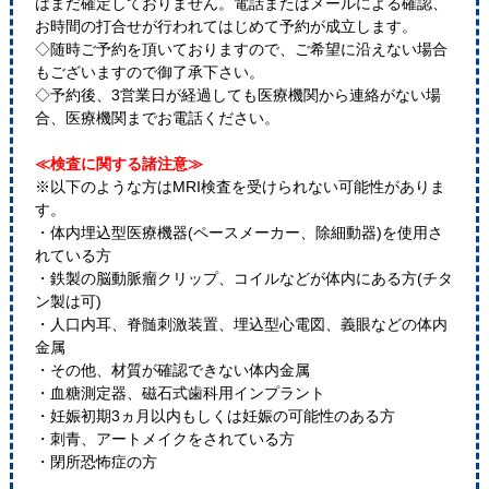
はまだ確定しておりません。電話またはメールによる確認、
お時間の打合せが行われてはじめて予約が成立します。
◇随時ご予約を頂いておりますので、ご希望に沿えない場合
もございますので御了承下さい。
◇予約後、3営業日が経過しても医療機関から連絡がない場
合、医療機関までお電話ください。
≪検査に関する諸注意≫
※以下のような方はMRI検査を受けられない可能性がありま
す。
・体内埋込型医療機器(ペースメーカー、除細動器)を使用さ
れている方
・鉄製の脳動脈瘤クリップ、コイルなどが体内にある方(チタ
ン製は可)
・人口内耳、脊髄刺激装置、埋込型心電図、義眼などの体内
金属
・その他、材質が確認できない体内金属
・血糖測定器、磁石式歯科用インプラント
・妊娠初期3ヵ月以内もしくは妊娠の可能性のある方
・刺青、アートメイクをされている方
・閉所恐怖症の方