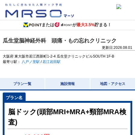
または
が
最大3.5%
貯まる！
瓜生堂脳神経外科 頭痛・もの忘れクリニック
更新日:
2026.08.01
大阪府
東大阪市若江西新町1-2-4
瓜生堂クリニックビルSOUTH 1F-B
最寄り駅：
八戸ノ里駅
/
若江岩田駅
プラン一覧
施設情報
地図・アクセス
脳ドック(頭部MRI+MRA+頸部MRA検
査)