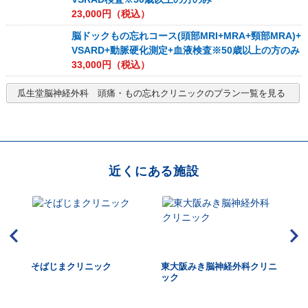
23,000
円（税込）
脳ドックもの忘れコース(頭部MRI+MRA+頸部MRA)+
VSARD+動脈硬化測定+血液検査※50歳以上の方のみ
33,000
円（税込）
瓜生堂脳神経外科 頭痛・もの忘れクリニック
のプラン一覧を見る
近くにある施設
HUK
そばじまクリニック
東大阪みき脳神経外科クリニ
大
dica
ック