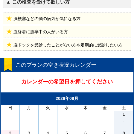
この検査を受けて欲しい方
脳梗塞などの脳の病気が気になる方
血縁者に脳卒中の人がいる方
脳ドックを受診したことがない方や定期的に受診したい方
このプランの空き状況カレンダー
カレンダーの希望日を押してください
2026年08月
日
月
火
水
木
金
土
1
-
2
3
4
5
6
7
8