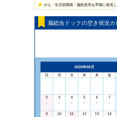
がん・生活習慣病・脳疾患等を早期に発見し
脳総合ドック
の空き状況カ
2026年08月
日
月
火
水
木
金
2
3
4
5
6
7
-
-
-
-
-
-
9
10
11
12
13
14