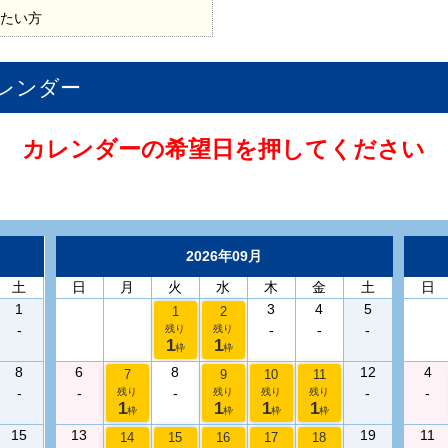
たい方
レンダー
カレンダーの希望日を押してください
2026年09月
土
日
月
火
水
木
金
土
日
1
3
4
5
1
2
-
-
-
-
残り
残り
1
1
枠
枠
8
6
8
12
4
7
9
10
11
-
-
-
-
-
残り
残り
残り
残り
1
1
1
1
枠
枠
枠
枠
15
13
19
11
14
15
16
17
18