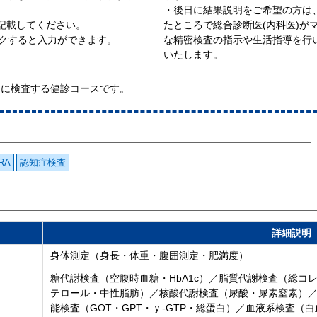
・後日に結果説明をご希望の方は
記載してください。
たところで総合診断医(内科医)が
ックすると入力ができます。
な精密検査の指示や生活指導を行
いたします。
に検査する健診コースです。
RA
認知症検査
詳細説明
身体測定（身長・体重・腹囲測定・肥満度）
糖代謝検査（空腹時血糖・HbA1c）／脂質代謝検査（総コレ
テロール・中性脂肪）／核酸代謝検査（尿酸・尿素窒素）／
能検査（GOT・GPT・ｙ-GTP・総蛋白）／血液系検査