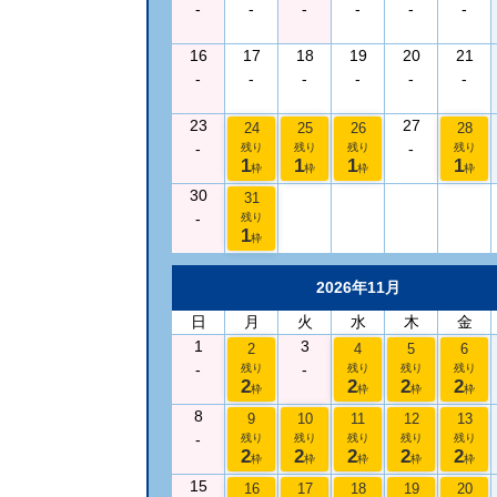
-
-
-
-
-
-
16
17
18
19
20
21
-
-
-
-
-
-
23
27
24
25
26
28
-
-
残り
残り
残り
残り
1
1
1
1
枠
枠
枠
枠
30
31
-
残り
1
枠
2026年11月
日
月
火
水
木
金
1
3
2
4
5
6
-
-
残り
残り
残り
残り
2
2
2
2
枠
枠
枠
枠
8
9
10
11
12
13
-
残り
残り
残り
残り
残り
2
2
2
2
2
枠
枠
枠
枠
枠
15
16
17
18
19
20