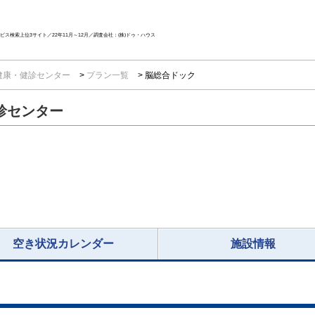
ス検索上位3サイト／22年11月～12月／調査会社：(株)ドゥ・ハウス
健康・健診センター
プラン一覧
脳総合ドック
診センター
空き状況カレンダー
施設情報