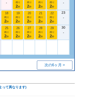
-
-
残り
残り
残り
残り
2
2
2
2
枠
枠
枠
枠
23
18
19
20
21
22
-
残り
残り
残り
残り
残り
2
2
2
2
2
枠
枠
枠
枠
枠
30
25
26
27
28
29
-
残り
残り
残り
残り
残り
2
2
2
2
2
枠
枠
枠
枠
枠
次の6ヶ月 >
よって異なります)