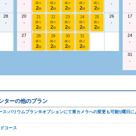
-
-
-
-
残り
残り
残り
残り
残り
2
2
2
2
2
枠
枠
枠
枠
枠
28
20
26
17
21
22
23
24
25
-
-
-
-
残り
残り
残り
残り
残り
2
2
2
2
2
枠
枠
枠
枠
枠
27
24
28
29
30
31
-
-
残り
残り
残り
残り
2
2
2
2
枠
枠
枠
枠
31
-
ンター
の他のプラン
ース:バリウムプラン※オプションにて胃カメラへの変更も可能!(曜日に
ドコース