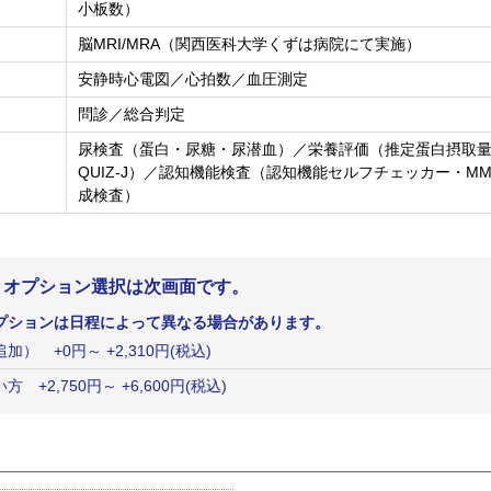
小板数）
脳MRI/MRA（関西医科大学くずは病院にて実施）
安静時心電図／心拍数／血圧測定
問診／総合判定
尿検査（蛋白・尿糖・尿潜血）／栄養評価（推定蛋白摂取量・
QUIZ-J）／認知機能検査（認知機能セルフチェッカー・MM
成検査）
。オプション選択は次画面です。
プションは日程によって異なる場合があります。
追加）
+
0
円
～ +2,310円(税込)
い方
+
2,750
円
～ +6,600円(税込)