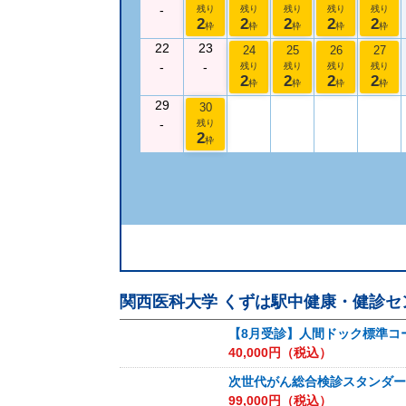
-
残り
残り
残り
残り
残り
2
2
2
2
2
枠
枠
枠
枠
枠
22
23
24
25
26
27
-
-
残り
残り
残り
残り
2
2
2
2
枠
枠
枠
枠
29
30
-
残り
2
枠
関西医科大学 くずは駅中健康・健診セ
【8月受診】人間ドック標準コ
40,000
円（税込）
次世代がん総合検診スタンダー
99,000
円（税込）