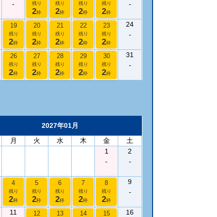
-
-
残り
残り
残り
残り
2
2
2
2
枠
枠
枠
枠
24
19
20
21
22
23
-
残り
残り
残り
残り
残り
2
2
2
2
2
枠
枠
枠
枠
枠
31
26
27
28
29
30
-
残り
残り
残り
残り
残り
2
2
2
2
2
枠
枠
枠
枠
枠
2027年01月
月
火
水
木
金
土
1
2
-
-
9
4
5
6
7
8
-
残り
残り
残り
残り
残り
2
2
2
2
2
枠
枠
枠
枠
枠
11
16
12
13
14
15