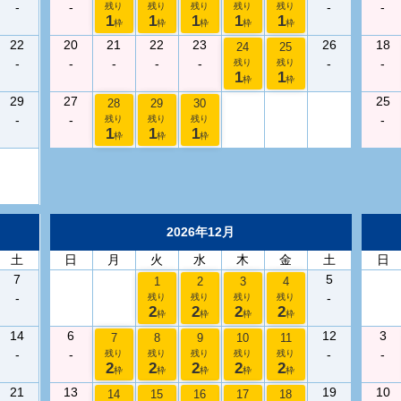
-
-
-
-
残り
残り
残り
残り
残り
1
1
1
1
1
枠
枠
枠
枠
枠
22
20
21
22
23
26
18
24
25
-
-
-
-
-
-
-
残り
残り
1
1
枠
枠
29
27
25
28
29
30
-
-
-
残り
残り
残り
1
1
1
枠
枠
枠
2026年12月
土
日
月
火
水
木
金
土
日
7
5
1
2
3
4
-
-
残り
残り
残り
残り
2
2
2
2
枠
枠
枠
枠
14
6
12
3
7
8
9
10
11
-
-
-
-
残り
残り
残り
残り
残り
2
2
2
2
2
枠
枠
枠
枠
枠
21
13
19
10
14
15
16
17
18