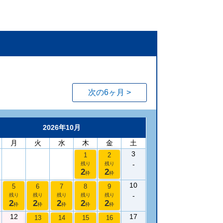
次の6ヶ月 >
2026年10月
月
火
水
木
金
土
3
1
2
-
残り
残り
2
2
枠
枠
10
5
6
7
8
9
-
残り
残り
残り
残り
残り
2
2
2
2
2
枠
枠
枠
枠
枠
12
17
13
14
15
16