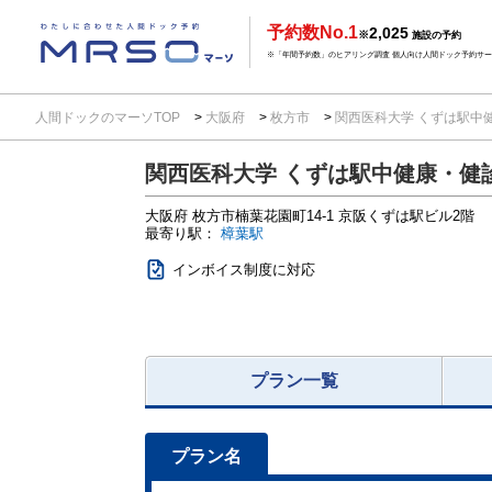
予約数No.1
2,025
※
施設の予約
※「年間予約数」のヒアリング調査 個人向け人間ドック予約サービ
人間ドックのマーソTOP
大阪府
枚方市
関西医科大学 くずは駅中
関西医科大学 くずは駅中健康・健
大阪府
枚方市楠葉花園町14-1
京阪くずは駅ビル2階
最寄り駅：
樟葉駅
インボイス制度に対応
プラン一覧