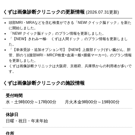
くずは画像診断クリニック
の更新情報
(
2026.07.31
更新)
頭部MRI・MRA
などを含む検査ができる「
NEW! クイック脳ドック
」を新た
に開始しました。
「
NEW! クイック脳ドック
」のプラン情報を更新しました。
「
【NEW】きわみー極- くずは人間ドック
」のプラン情報を更新しまし
た。
「
【単体受診・追加オプション可】【NEW】上腹部ドック(すい臓がん、胆
管、胆のう)(腹部MRI・MRCP検査+血液一般+腫瘍マーカー)
」のプラン情報
を更新しました。
くずは画像診断クリニック
は
大阪府
、
京都府
、
兵庫県
からの利用者が多いで
す。
くずは画像診断クリニック
の施設情報
受付時間
水・土9時00分～17時00分 月火木金9時00分～19時00分
休診日
日曜・祝日・年末年始
住所