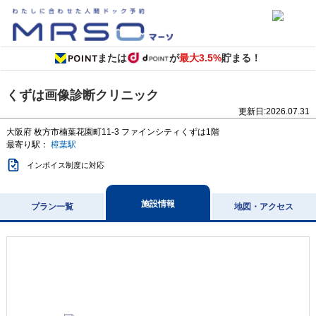
または
が
最大3.5%
貯まる！
くずは画像診断クリニック
更新日:
2026.07.31
大阪府
枚方市楠葉花園町11-3
ファインシティくずは1階
最寄り駅：
樟葉駅
インボイス制度に対応
施設情報
プラン一覧
地図・アクセス