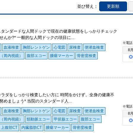
並び替え：
更新順
スタンダードな人間ドックで現在の健康状態をしっかりチェック
せんか?* 一般的な人間ドックの項目に...
※電話
血液検査
胸部レントゲン
心電図
尿検査
便潜血検査
8
（胃内視鏡）
腹部エコー
腫瘍マーカー
骨密度検査
カラダをしっかり検査したい方に 時間をかけず、全身の健康不
努めましょう* 当院のスタンダード人...
※電話
血液検査
胸部レントゲン
心電図
尿検査
便潜血検査
8
（胃内視鏡）
頸動脈エコー
甲状腺エコー
腹部エコー
上腹部CT
内臓脂肪CT
腫瘍マーカー
骨密度検査