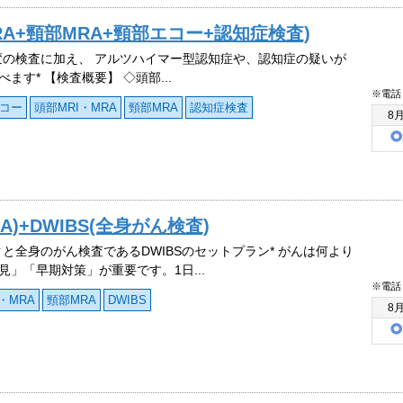
RA+頸部MRA+頸部エコー+認知症検査)
変の検査に加え、 アルツハイマー型認知症や、認知症の疑いが
ます* 【検査概要】 ◇頭部...
※電話
コー
頭部MRI・MRA
頸部MRA
認知症検査
8
A)+DWIBS(全身がん検査)
クと全身のがん検査であるDWIBSのセットプラン* がんは何より
見」「早期対策」が重要です。1日...
※電話
・MRA
頸部MRA
DWIBS
8