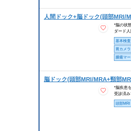
人間ドック+脳ドック(頭部MRI/M
*脳の状
ダード人
基本検査
胃カメラ
腫瘍マー
脳ドック(頭部MRI/MRA+頸部MR
*脳疾患
受診済み
頭部MRI