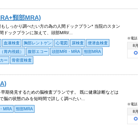
RA+頸部MRA)
態もしっかり調べたい方の為の人間ドックプラン* 当院のスタン
間ドックプランに加えて、頭部MRI/...
※電話
血液検査
胸部レントゲン
心電図
尿検査
便潜血検査
8
（胃内視鏡）
腹部エコー
頭部MRI・MRA
頸部MRA
カー
骨密度検査
A)
を早期発見するための脳検査プランです。 既に健康診断などは
で脳の状態のみを短時間で詳しく調べたい...
※電話
・MRA
頸部MRA
8