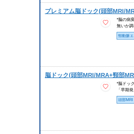
プレミアム脳ドック(頭部MRI/M
*脳の病
無いか調べ
頸動脈エ
脳ドック(頭部MRI/MRA+頸部MR
*脳ドッ
「早期発
頭部MRI