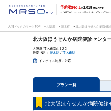
予約数No.1
2,018
※
施設の予約
※「年間予約数」のヒアリング調査 個人向け人間ドック予約サービ
人間ドックのマーソTOP
大阪府
茨木市
北大阪ほうせんか病院健
北大阪ほうせんか病院健診センタ
大阪府
茨木市室山1-2-2
最寄り駅：
茨木駅
/
茨木市駅
インボイス制度に対応
プラン一覧
北大阪ほうせんか病院健診