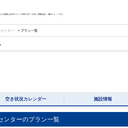
ス検索上位3サイト／22年11月～12月／調査会社：(株)ドゥ・ハウス
診センター
プラン一覧
ー
空き状況カレンダー
施設情報
センター
のプラン一覧