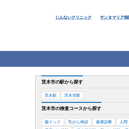
じんないクリニック
サンタマリア病
茨木市
の駅から
探す
茨木
駅
茨木市
駅
茨木市
の
検査コースから探す
脳ドック
乳がん検診
健康診断
人間