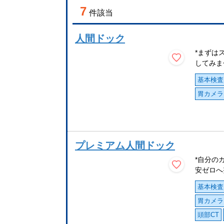
7
件該当
人間ドック
*まずは
してみま
基本検査
胃カメラ
プレミアム人間ドック
*自分の
安ゼロへ
基本検査
胃カメラ
頭部CT