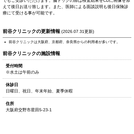
でもご受診いただけます。脳ドックの際は検査結果をCDに画像を添
えて後日お送り致します。また、医師による面談説明も後日保険診
療にて受ける事が可能です。
前谷クリニック
の更新情報
(
2026.07.31
更新)
前谷クリニック
は
大阪府
、
京都府
、
奈良県
からの利用者が多いです。
前谷クリニック
の施設情報
受付時間
※水土は午前のみ
休診日
日曜日、祝日、年末年始、夏季休暇
住所
大阪府
交野市星田5-23-1