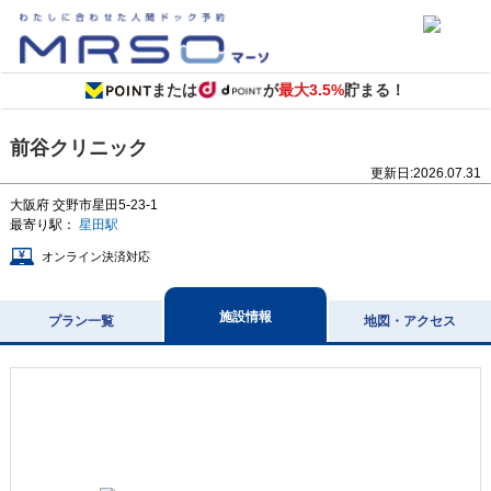
または
が
最大3.5%
貯まる！
前谷クリニック
更新日:
2026.07.31
大阪府
交野市星田5-23-1
最寄り駅：
星田駅
オンライン決済対応
施設情報
プラン一覧
地図・アクセス