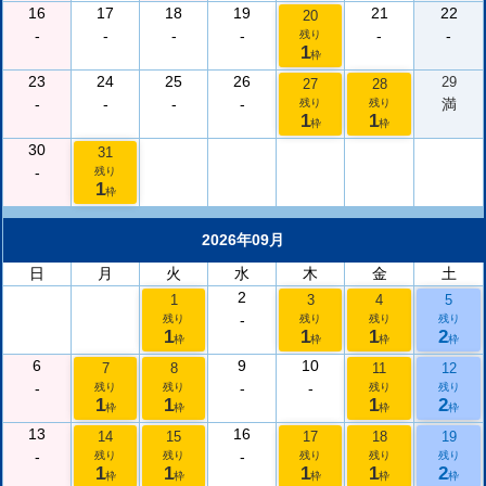
16
17
18
19
21
22
20
-
-
-
-
-
-
残り
1
枠
23
24
25
26
29
27
28
-
-
-
-
満
残り
残り
1
1
枠
枠
30
31
-
残り
1
枠
2026年09月
日
月
火
水
木
金
土
2
1
3
4
5
-
残り
残り
残り
残り
1
1
1
2
枠
枠
枠
枠
6
9
10
7
8
11
12
-
-
-
残り
残り
残り
残り
1
1
1
2
枠
枠
枠
枠
13
16
14
15
17
18
19
-
-
残り
残り
残り
残り
残り
1
1
1
1
2
枠
枠
枠
枠
枠