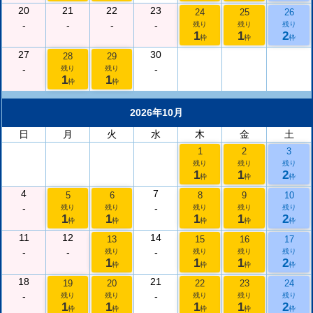
20
21
22
23
24
25
26
-
-
-
-
残り
残り
残り
1
1
2
枠
枠
枠
27
30
28
29
-
-
残り
残り
1
1
枠
枠
2026年10月
日
月
火
水
木
金
土
1
2
3
残り
残り
残り
1
1
2
枠
枠
枠
4
7
5
6
8
9
10
-
-
残り
残り
残り
残り
残り
1
1
1
1
2
枠
枠
枠
枠
枠
11
12
14
13
15
16
17
-
-
-
残り
残り
残り
残り
1
1
1
2
枠
枠
枠
枠
18
21
19
20
22
23
24
-
-
残り
残り
残り
残り
残り
1
1
1
1
2
枠
枠
枠
枠
枠