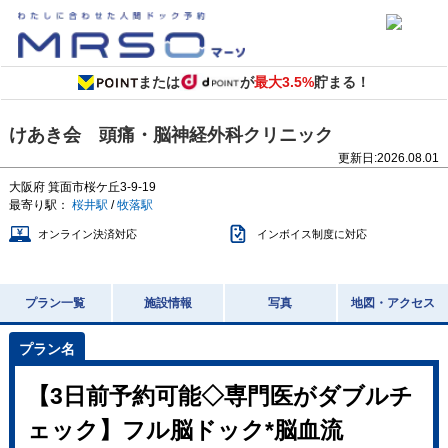
または
が
最大3.5%
貯まる！
けあき会 頭痛・脳神経外科クリニック
更新日:
2026.08.01
大阪府
箕面市桜ケ丘3-9-19
最寄り駅：
桜井駅
/
牧落駅
オンライン決済対応
インボイス制度に対応
プラン一覧
施設情報
写真
地図・アクセス
【3日前予約可能◇専門医がダブルチ
ェック】フル脳ドック*脳血流