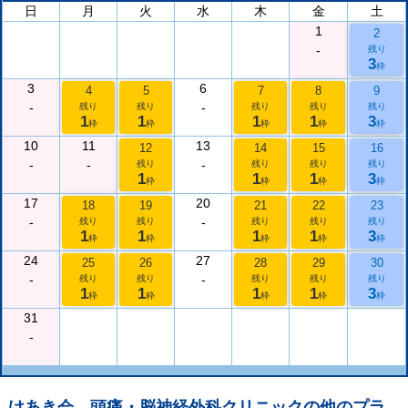
日
月
火
水
木
金
土
1
2
-
残り
3
枠
3
6
4
5
7
8
9
-
-
残り
残り
残り
残り
残り
1
1
1
1
3
枠
枠
枠
枠
枠
10
11
13
12
14
15
16
-
-
-
残り
残り
残り
残り
1
1
1
3
枠
枠
枠
枠
17
20
18
19
21
22
23
-
-
残り
残り
残り
残り
残り
1
1
1
1
3
枠
枠
枠
枠
枠
24
27
25
26
28
29
30
-
-
残り
残り
残り
残り
残り
1
1
1
1
3
枠
枠
枠
枠
枠
31
-
けあき会 頭痛・脳神経外科クリニック
の他のプラ