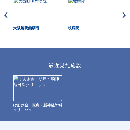
HUK
大阪暁明館病院
牧病院
大
dica
最近見た施設
けあき会 頭痛・脳神経外科
クリニック