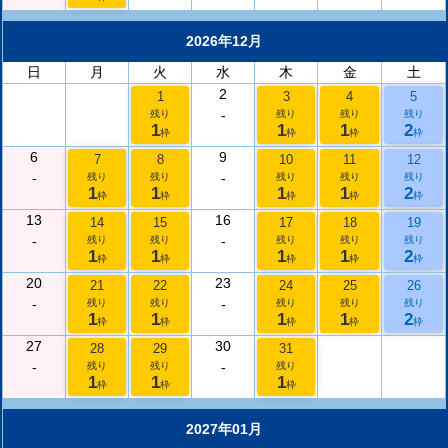
2026年12月
日
月
火
水
木
金
土
2
1
3
4
5
-
残り
残り
残り
残り
1
1
1
2
枠
枠
枠
枠
6
9
7
8
10
11
12
-
-
残り
残り
残り
残り
残り
1
1
1
1
2
枠
枠
枠
枠
枠
13
16
14
15
17
18
19
-
-
残り
残り
残り
残り
残り
1
1
1
1
2
枠
枠
枠
枠
枠
20
23
21
22
24
25
26
-
-
残り
残り
残り
残り
残り
1
1
1
1
2
枠
枠
枠
枠
枠
27
30
28
29
31
-
-
残り
残り
残り
1
1
1
枠
枠
枠
2027年01月