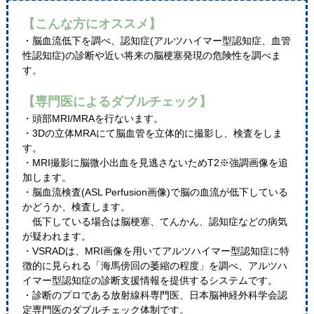
【こんな方にオススメ】
・脳血流低下を調べ、認知症(アルツハイマー型認知症、血管
性認知症)の診断や近い将来の脳梗塞発現の危険性を調べま
す。
【専門医によるダブルチェック】
・頭部MRI/MRAを行ないます。
・3Dの立体MRAにて脳血管を立体的に撮影し、検査をしま
す。
・MRI撮影に脳微小出血を見逃さないためT2※強調画像を追
加します。
・脳血流検査(ASL Perfusion画像)で脳の血流が低下している
かどうか、検査します。
低下している場合は脳梗塞、てんかん、認知症などの病気
が疑われます。
・VSRADは、MRI画像を用いてアルツハイマー型認知症に特
徴的に見られる「海馬傍回の萎縮の程度」を調べ、アルツハ
イマー型認知症の診断支援情報を提供するシステムです。
・診断のプロである放射線科専門医、日本脳神経外科学会認
定専門医のダブルチェック体制です。