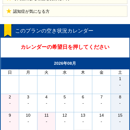
認知症が気になる方
このプランの空き状況カレンダー
カレンダーの希望日を押してください
2026年08月
日
月
火
水
木
金
土
1
-
2
3
4
5
6
7
8
-
-
-
-
-
-
-
9
10
11
12
13
14
15
-
-
-
-
-
-
-