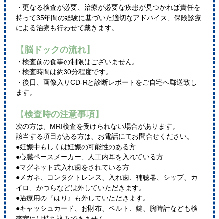
・更なる検査が必要、治療が必要な疾患が見つかれば責任を
持って35年間の経験に基づいた適切なアドバイス、保険診療
による治療も行わせて戴きます。
【脳ドックの流れ】
・検査前の食事の制限はございません。
・検査時間は約30分程度です。
・後日、画像入りCD-Rと診断レポートをご自宅へ郵送致し
ます。
【検査時の注意事項】
次の方は、MRI検査を受けられない場合があります。
該当する項目がある方は、お電話にてお問合せください。
●妊娠中もしくは妊娠の可能性のある方
●心臓ペースメーカー、人工内耳を入れている方
●マグネット式入れ歯をされている方
●メガネ、コンタクトレンズ、入れ歯、補聴器、シップ、カ
イロ、かつらなどは外していただきます。
●治療用の『はり』も外していただきます。
●キャッシュカード、お財布、ベルト、鍵、腕時計なども検
査室には持ち込みできません。