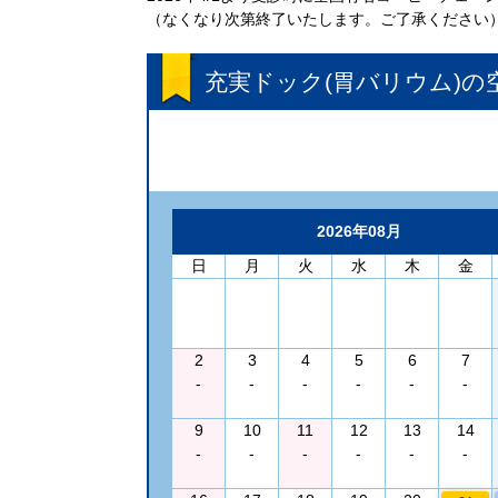
（なくなり次第終了いたします。ご了承ください
充実ドック(胃バリウム)
の
2026年08月
日
月
火
水
木
金
2
3
4
5
6
7
-
-
-
-
-
-
9
10
11
12
13
14
-
-
-
-
-
-