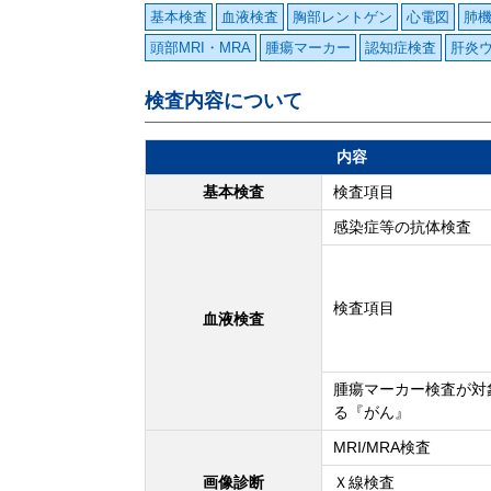
基本検査
血液検査
胸部レントゲン
心電図
肺
頭部MRI・MRA
腫瘍マーカー
認知症検査
肝炎
検査内容について
内容
基本検査
検査項目
感染症等の抗体検査
検査項目
血液検査
腫瘍マーカー検査が対
る『がん』
MRI/MRA検査
画像診断
Ｘ線検査