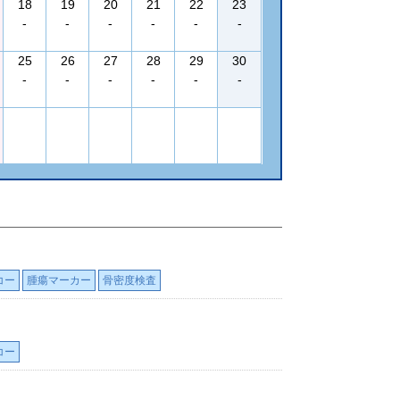
18
19
20
21
22
23
-
-
-
-
-
-
25
26
27
28
29
30
-
-
-
-
-
-
コー
腫瘍マーカー
骨密度検査
コー