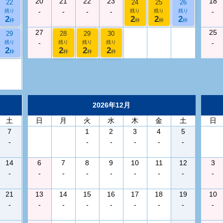
20
21
22
23
18
22
24
25
26
-
-
-
-
-
残り
残り
残り
残り
2
2
2
2
枠
枠
枠
枠
27
25
29
28
29
30
-
-
残り
残り
残り
残り
2
2
2
2
枠
枠
枠
枠
2026年12月
土
日
月
火
水
木
金
土
日
7
1
2
3
4
5
-
-
-
-
-
-
14
6
7
8
9
10
11
12
3
-
-
-
-
-
-
-
-
-
21
13
14
15
16
17
18
19
10
-
-
-
-
-
-
-
-
-