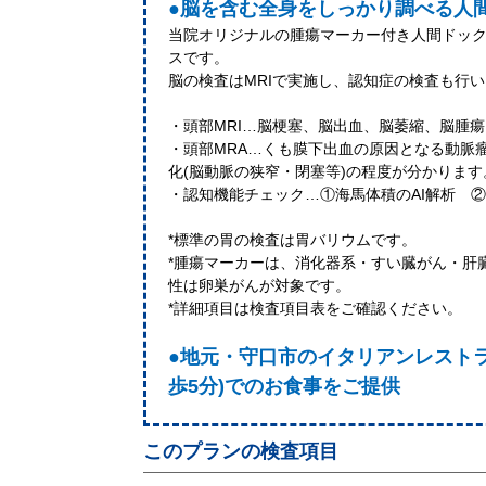
●脳を含む全身をしっかり調べる人
当院オリジナルの腫瘍マーカー付き人間ドッ
スです。
脳の検査はMRIで実施し、認知症の検査も行
・頭部MRI…脳梗塞、脳出血、脳萎縮、脳腫
・頭部MRA…くも膜下出血の原因となる動脈
化(脳動脈の狭窄・閉塞等)の程度が分かりま
・認知機能チェック…①海馬体積のAI解析 
*標準の胃の検査は胃バリウムです。
*腫瘍マーカーは、消化器系・すい臓がん・肝
性は卵巣がんが対象です。
*詳細項目は検査項目表をご確認ください。
●地元・守口市のイタリアンレスト
歩5分)でのお食事をご提供
このプランの検査項目