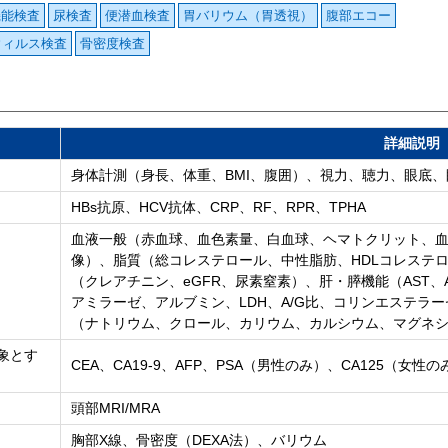
機能検査
尿検査
便潜血検査
胃バリウム（胃透視）
腹部エコー
ウィルス検査
骨密度検査
詳細説明
身体計測（身長、体重、BMI、腹囲）、視力、聴力、眼底、
HBs抗原、HCV抗体、CRP、RF、RPR、TPHA
血液一般（赤血球、血色素量、白血球、ヘマトクリット、血小
像）、脂質（総コレステロール、中性脂肪、HDLコレステロ
（クレアチニン、eGFR、尿素窒素）、肝・膵機能（AST、A
アミラーゼ、アルブミン、LDH、A/G比、コリンエステラーゼ
（ナトリウム、クロール、カリウム、カルシウム、マグネ
象とす
CEA、CA19-9、AFP、PSA（男性のみ）、CA125（女性の
頭部MRI/MRA
胸部X線、骨密度（DEXA法）、バリウム