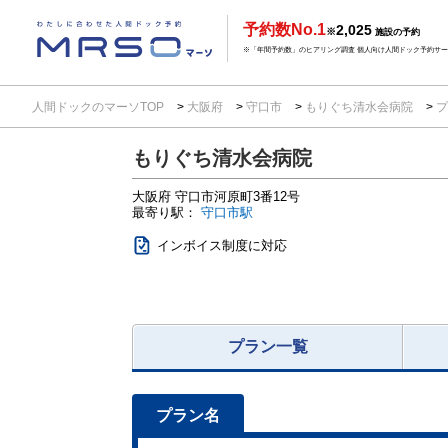
予約数No.1
2,025
※
施設の予約
※「年間予約数」のヒアリング調査 個人向け人間ドック予約サービ
人間ドックのマーソTOP
大阪府
守口市
もりぐち清水会病院
プ
もりぐち清水会病院
大阪府
守口市河原町3番12号
最寄り駅：
守口市駅
インボイス制度に対応
プラン一覧