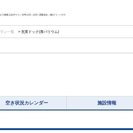
ス検索上位3サイト／22年11月～12月／調査会社：(株)ドゥ・ハウス
ラン一覧
充実ドック(胃バリウム)
空き状況カレンダー
施設情報