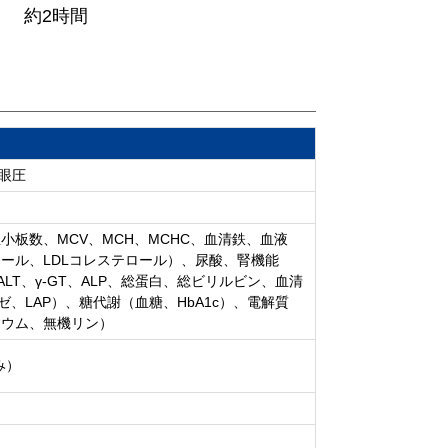
約2時間
眼圧
板数、MCV、MCH、MCHC、血清鉄、血液
ール、LDLコレステロール）、尿酸、腎機能
LT、γ-GT、ALP、総蛋白、総ビリルビン、血清
、LAP）、糖代謝（血糖、HbA1c）、電解質
シウム、無機リン）
み）