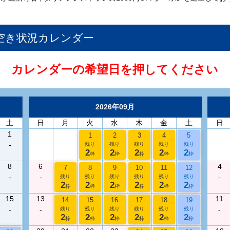
）
空き状況カレンダー
カレンダーの希望日を押してください
2026年09月
土
日
月
火
水
木
金
土
日
1
1
2
3
4
5
-
残り
残り
残り
残り
残り
2
2
2
2
2
枠
枠
枠
枠
枠
8
6
4
7
8
9
10
11
12
-
-
-
残り
残り
残り
残り
残り
残り
2
2
2
2
2
2
枠
枠
枠
枠
枠
枠
15
13
11
14
15
16
17
18
19
-
-
-
残り
残り
残り
残り
残り
残り
2
2
2
2
2
2
枠
枠
枠
枠
枠
枠