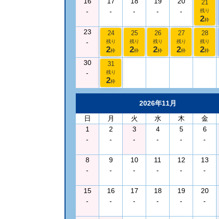
16
17
18
19
20
21
-
-
-
-
-
残り
2
枠
23
24
25
26
27
28
-
残り
残り
残り
残り
残り
2
2
2
2
2
枠
枠
枠
枠
枠
30
31
-
残り
2
枠
2026年11月
日
月
火
水
木
金
1
2
3
4
5
6
-
-
-
-
-
-
8
9
10
11
12
13
-
-
-
-
-
-
15
16
17
18
19
20
-
-
-
-
-
-