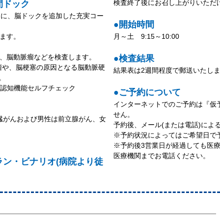
検査終了後にお召し上がりいただ
間ドック
クに、脳ドックを追加した充実コー
●開始時間
います。
月～土 9:15～10:00
瘍、脳動脈瘤などを検査します。
●検査結果
瘤や、脳梗塞の原因となる脳動脈硬
結果表は2週間程度で郵送いたし
す。
②認知機能セルフチェック
●ご予約について
インターネットでのご予約は『仮
せん。
臓がんおよび男性は前立腺がん、女
予約後、メール(または電話)によ
※予約状況によってはご希望日で
※予約後3営業日が経過しても医
医療機関までお電話ください。
ラン・ビナリオ(病院より徒