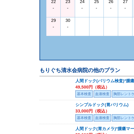
22
23
24
25
26
27
-
-
-
-
-
-
29
30
-
-
もりぐち清水会病院
の他のプラン
人間ドック(バリウム検査)*腫
49,500
円（税込）
基本検査
血液検査
胸部レント
シンプルドック(胃バリウム)
33,000
円（税込）
基本検査
血液検査
胸部レント
人間ドック(胃カメラ)*腫瘍マー