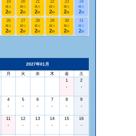
19
20
21
22
23
24
残り
残り
残り
残り
残り
残り
2
2
2
2
2
2
枠
枠
枠
枠
枠
枠
26
27
28
29
30
31
残り
残り
残り
残り
残り
残り
2
2
2
2
2
2
枠
枠
枠
枠
枠
枠
2027年01月
月
火
水
木
金
土
1
2
-
-
4
5
6
7
8
9
-
-
-
-
-
-
11
12
13
14
15
16
-
-
-
-
-
-