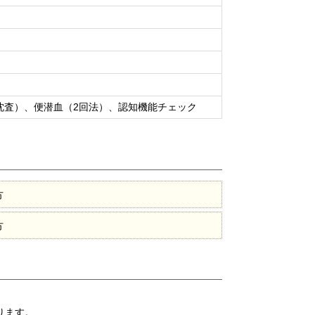
沈査）、便潜血（2回法）、認知機能チェック
方
方
ります。