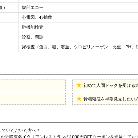
査）
腹部エコー
心電図、心拍数
肺機能検査
診察、問診
尿検査（蛋白、糖、潜血、ウロビリノーゲン、比重、PH、
初めて人間ドックを受ける
骨粗鬆症を早期発見したい
していただいた方へ＊
ーンか近隣有名イタリアンレストランの1000円OFFクーポンを進呈してお