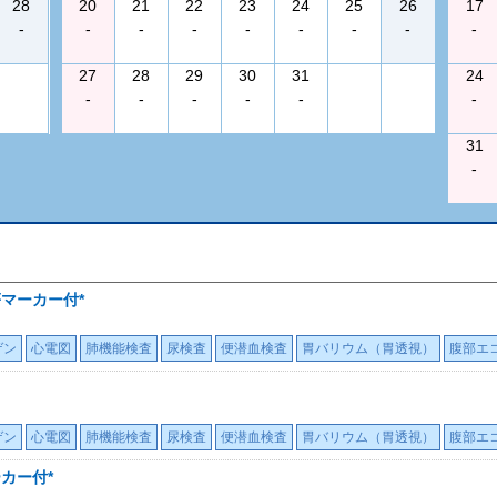
28
20
21
22
23
24
25
26
17
-
-
-
-
-
-
-
-
-
27
28
29
30
31
24
-
-
-
-
-
-
31
-
瘍マーカー付*
ゲン
心電図
肺機能検査
尿検査
便潜血検査
胃バリウム（胃透視）
腹部エ
ゲン
心電図
肺機能検査
尿検査
便潜血検査
胃バリウム（胃透視）
腹部エ
カー付*