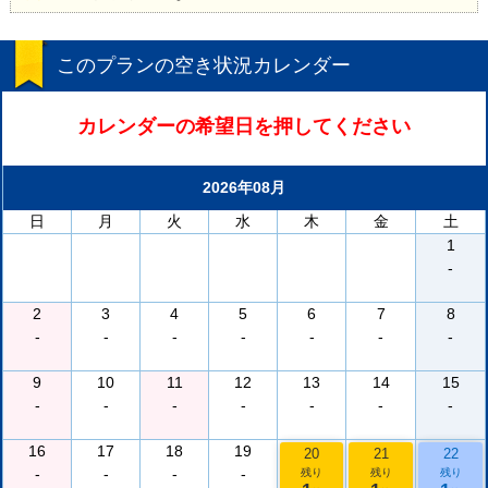
このプランの空き状況カレンダー
カレンダーの希望日を押してください
2026年08月
日
月
火
水
木
金
土
1
-
2
3
4
5
6
7
8
-
-
-
-
-
-
-
9
10
11
12
13
14
15
-
-
-
-
-
-
-
16
17
18
19
20
21
22
-
-
-
-
残り
残り
残り