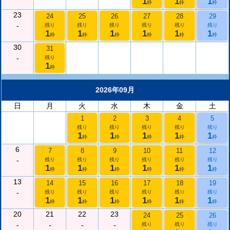
1
1
1
枠
枠
枠
23
24
25
26
27
28
29
-
残り
残り
残り
残り
残り
残り
1
1
1
1
1
1
枠
枠
枠
枠
枠
枠
30
31
-
残り
1
枠
2026年09月
日
月
火
水
木
金
土
1
2
3
4
5
残り
残り
残り
残り
残り
1
1
1
1
1
枠
枠
枠
枠
枠
6
7
8
9
10
11
12
-
残り
残り
残り
残り
残り
残り
1
1
1
1
1
1
枠
枠
枠
枠
枠
枠
13
14
15
16
17
18
19
-
残り
残り
残り
残り
残り
残り
1
1
1
1
1
1
枠
枠
枠
枠
枠
枠
20
21
22
23
24
25
26
-
-
-
-
残り
残り
残り