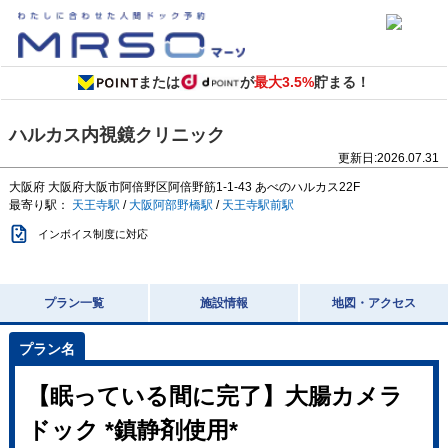
または
が
最大3.5%
貯まる！
ハルカス内視鏡クリニック
更新日:
2026.07.31
大阪府
大阪府大阪市阿倍野区阿倍野筋1-1-43
あべのハルカス22F
最寄り駅：
天王寺駅
/
大阪阿部野橋駅
/
天王寺駅前駅
インボイス制度に対応
プラン一覧
施設情報
地図・アクセス
【眠っている間に完了】大腸カメラ
ドック *鎮静剤使用*