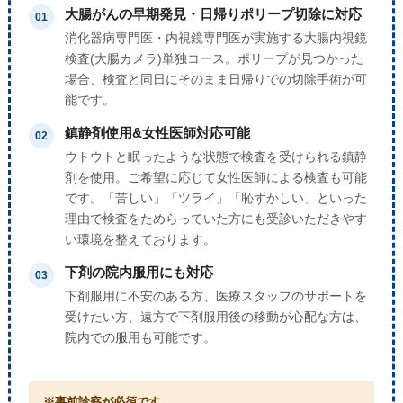
大腸がんの早期発見・日帰りポリープ切除に対応
01
消化器病専門医・内視鏡専門医が実施する大腸内視鏡
検査(大腸カメラ)単独コース。ポリープが見つかった
場合、検査と同日にそのまま日帰りでの切除手術が可
能です。
鎮静剤使用&女性医師対応可能
02
ウトウトと眠ったような状態で検査を受けられる鎮静
剤を使用。ご希望に応じて女性医師による検査も可能
です。「苦しい」「ツライ」「恥ずかしい」といった
理由で検査をためらっていた方にも受診いただきやす
い環境を整えております。
下剤の院内服用にも対応
03
下剤服用に不安のある方、医療スタッフのサポートを
受けたい方、遠方で下剤服用後の移動が心配な方は、
院内での服用も可能です。
※事前診察が必須です