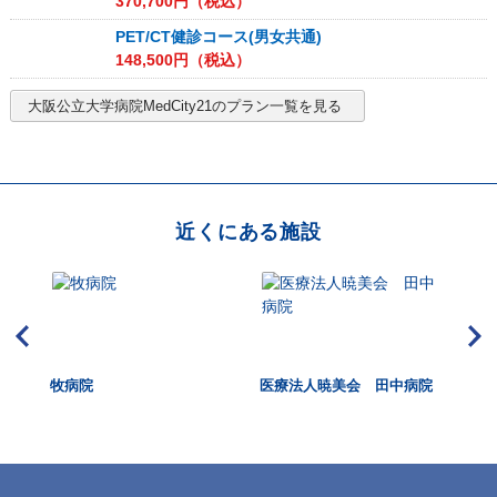
370,700
円（税込）
PET/CT健診コース(男女共通)
148,500
円（税込）
大阪公立大学病院MedCity21
のプラン一覧を見る
近くにある施設
ー
牧病院
医療法人暁美会 田中病院
松
タ