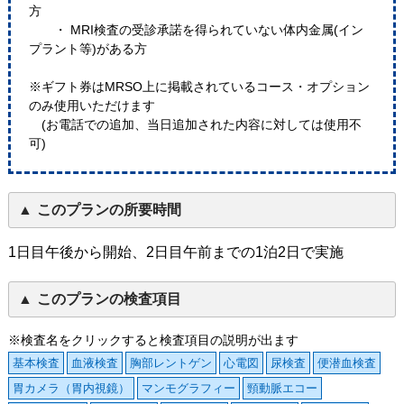
方
・ MRI検査の受診承諾を得られていない体内金属(イン
プラント等)がある方
※ギフト券はMRSO上に掲載されているコース・オプション
のみ使用いただけます
(お電話での追加、当日追加された内容に対しては使用不
可)
このプランの所要時間
1日目午後から開始、2日目午前までの1泊2日で実施
このプランの検査項目
※検査名をクリックすると検査項目の説明が出ます
基本検査
血液検査
胸部レントゲン
心電図
尿検査
便潜血検査
胃カメラ（胃内視鏡）
マンモグラフィー
頸動脈エコー