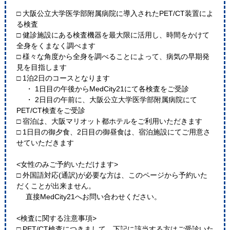
□ 大阪公立大学医学部附属病院に導入されたPET/CT装置によ
る検査
□ 健診施設にある検査機器を最大限に活用し、時間をかけて
全身をくまなく調べます
□ 様々な角度から全身を調べることによって、病気の早期発
見を目指します
□ 1泊2日のコースとなります
・ 1日目の午後からMedCity21にて各検査をご受診
・ 2日目の午前に、大阪公立大学医学部附属病院にて
PET/CT検査をご受診
□ 宿泊は、大阪マリオット都ホテルをご利用いただきます
□ 1日目の御夕食、2日目の御昼食は、宿泊施設にてご用意さ
せていただきます
<女性のみご予約いただけます>
□ 外国語対応(通訳)が必要な方は、このページから予約いた
だくことが出来ません。
直接MedCity21へお問い合わせください。
<検査に関する注意事項>
□ PET/CT検査につきまして、下記に該当する方はご受診いた