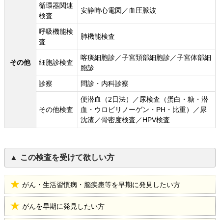
循環器関連
安静時心電図／血圧脈波
検査
呼吸機能検
肺機能検査
査
喀痰細胞診／子宮頚部細胞診／子宮体部細
その他
細胞診検査
胞診
診察
問診・内科診察
便潜血（2日法）／尿検査（蛋白・糖・潜
その他検査
血・ウロビリノーゲン・PH・比重）／尿
沈渣／骨密度検査／HPV検査
この検査を受けて欲しい方
がん・生活習慣病・脳疾患等を早期に発見したい方
がんを早期に発見したい方