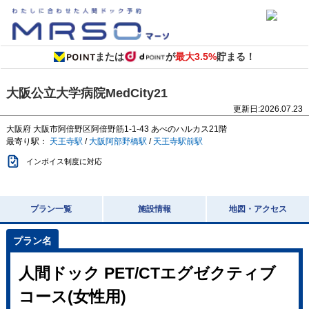
または
が
最大3.5%
貯まる！
大阪公立大学病院MedCity21
更新日:
2026.07.23
大阪府
大阪市阿倍野区阿倍野筋1-1-43
あべのハルカス21階
最寄り駅：
天王寺駅
/
大阪阿部野橋駅
/
天王寺駅前駅
インボイス制度に対応
プラン一覧
施設情報
地図・アクセス
人間ドック PET/CTエグゼクティブ
コース(女性用)