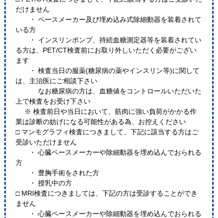
だけません
・ ペースメーカー及び埋め込み式除細動器を装着されて
いる方
・ インスリンポンプ、持続血糖測定器等を装着されてい
る方は、PET/CT検査前にお取り外しいただく必要がござい
ます
・ 検査当日の服薬(糖尿病の薬やインスリン等)に関して
は、主治医にご相談下さい
なお糖尿病の方は、血糖値をコントロールいただいた
上で検査をお受け下さい
※ 検査前日や当日において、筋肉に強い負荷がかかる作
業は診断の妨げになる可能性がある為、お控えください
□ マンモグラフィ検査につきまして、下記に該当する方はご
受診いただけません
・ 心臓ペースメーカーや除細動器を埋め込んでおられる
方
・ 豊胸手術をされた方
・ 授乳中の方
□ MRI検査につきましては、下記の方は受診することができ
ません
・ 心臓ペースメーカーや除細動器を埋め込んでおられる