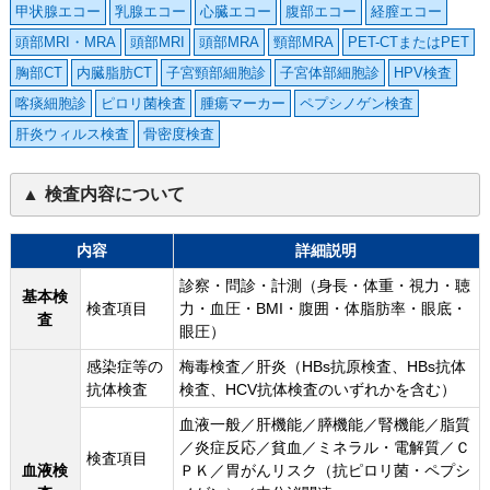
甲状腺エコー
乳腺エコー
心臓エコー
腹部エコー
経膣エコー
頭部MRI・MRA
頭部MRI
頭部MRA
頸部MRA
PET-CTまたはPET
胸部CT
内臓脂肪CT
子宮頸部細胞診
子宮体部細胞診
HPV検査
喀痰細胞診
ピロリ菌検査
腫瘍マーカー
ペプシノゲン検査
肝炎ウィルス検査
骨密度検査
検査内容について
内容
詳細説明
診察・問診・計測（身長・体重・視力・聴
基本検
検査項目
力・血圧・BMI・腹囲・体脂肪率・眼底・
査
眼圧）
感染症等の
梅毒検査／肝炎（HBs抗原検査、HBs抗体
抗体検査
検査、HCV抗体検査のいずれかを含む）
血液一般／肝機能／膵機能／腎機能／脂質
／炎症反応／貧血／ミネラル・電解質／Ｃ
検査項目
血液検
ＰＫ／胃がんリスク（抗ピロリ菌・ペプシ