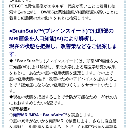
る検査です。
PET-CTは悪性腫瘍がエネルギー代謝が高いことに着目し検
索するのに対し、DWIBSは悪性腫瘍が細胞密度の高いことに
着目し細胞間の水の動きをもとに検索します。
●BrainSuite™(ブレインスイート)では頭部の
MRI画像を人口知能(AI)により解析し、
現在の状態を把握し、改善策などをご提案しま
す。
◆「BrainSuite™」(ブレインスイート)は、頭部MRI画像を人
工知能(AI)により解析し、東北大学による脳医学研究の成果
をもとに、あなたの脳の健康状態を測定します。その上で、
脳の健康状態の維持・改善のためのアドバイスを提供するこ
とで「認知症にならない健康脳づくり」をサポートいたしま
す。
◆現在の状態を把握することで予防が可能なため、30代の方
にもおすすめしたい検査です。
<頭部検査>
◇
頭部MRI/MRA・BrainSuite™
を実施します。
◇脳の異常がないかを頭部MRIで検査します。さらに脳血管
を撮影し、動脈瘤を発見することで、くも膜下出血を早期発