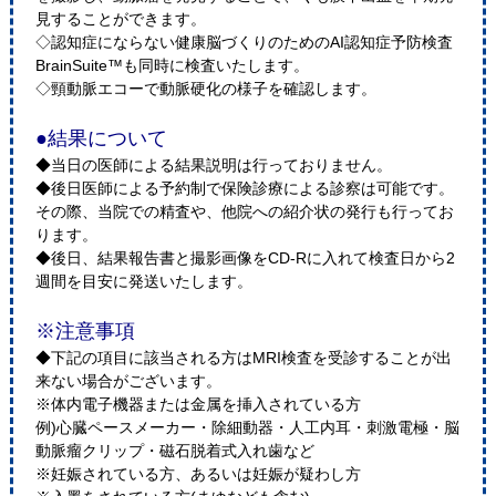
見することができます。
◇認知症にならない健康脳づくりのためのAI認知症予防検査
BrainSuite™も同時に検査いたします。
◇頸動脈エコーで動脈硬化の様子を確認します。
●結果について
◆当日の医師による結果説明は行っておりません。
◆後日医師による予約制で保険診療による診察は可能です。
その際、当院での精査や、他院への紹介状の発行も行ってお
ります。
◆後日、結果報告書と撮影画像をCD-Rに入れて検査日から2
週間を目安に発送いたします。
※注意事項
◆下記の項目に該当される方はMRI検査を受診することが出
来ない場合がございます。
※体内電子機器または金属を挿入されている方
例)心臓ペースメーカー・除細動器・人工内耳・刺激電極・脳
動脈瘤クリップ・磁石脱着式入れ歯など
※妊娠されている方、あるいは妊娠が疑わし方