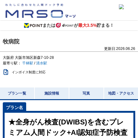
または
が
最大3.5%
貯まる！
牧病院
更新日:
2026.06.26
大阪府
大阪市旭区新森7-10-28
最寄り駅：
千林駅
/
清水駅
インボイス制度に対応
プラン一覧
施設情報
写真
地図・アクセス
★全身がん検査(DWIBS)を含むプレ
ミアム人間ドック+AI認知症予防検査