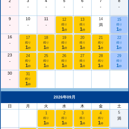
2
3
4
5
6
7
8
-
-
-
-
-
-
-
9
10
11
14
12
13
15
-
-
-
満
残り
残り
残り
1
1
1
枠
枠
枠
16
17
18
19
20
21
22
-
残り
残り
残り
残り
残り
残り
1
1
1
1
1
1
枠
枠
枠
枠
枠
枠
23
24
25
26
27
28
29
-
残り
残り
残り
残り
残り
残り
1
1
1
1
1
1
枠
枠
枠
枠
枠
枠
30
31
-
残り
1
枠
2026年09月
日
月
火
水
木
金
土
5
1
2
3
4
満
残り
残り
残り
残り
1
1
1
1
枠
枠
枠
枠