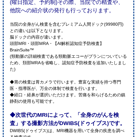
(曜日指定、予約制)その際、当院での精査や、
他院への紹介状の発行も行っております。
当院の全身がん検査を含むプレミアム人間ドック(99980円)
との違いは以下となります。
脳ドックの内容が違います。
頭部MRI・頭部MRA・【AI解析認知症予防検査】
BrainSuite™
(頸動脈の詳細検査である頸動脈エコーがプランについている
ため、頚部MRAを省略し、認知症予防検査を追加いたしまし
た)
◆胃の検査は胃カメラで行います。豊富な実績を持つ専門
医・指導医が、万全の体制で検査を行います。
◆経口・経鼻が選択いただけます。苦痛を和らげるための鎮
静剤の使用も可能です。
◆次世代のMRIによって、「全身のがんを検
査」する撮影方法がDWIBS(ドゥイブス)です。
DWIBS(ドゥイブス)は、MRI機器を用いて全身の疾患を調べ