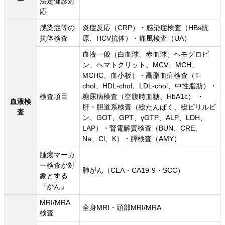
法定健診対
応
感染症等の
炎症反応（CRP）・感染症検査（HBs抗
抗体検査
原、HCV抗体）・痛風検査（UA）
血液一般（白血球、赤血球、ヘモグロビ
ン、ヘマトクリット、MCV、MCH、
MCHC、血小板）・高脂血症検査（T-
chol、HDL-chol、LDL-chol、中性脂肪）・
検査項目
糖尿病検査（空腹時血糖、HbA1c） ・
血液検
肝・胆道系検査（総たんぱく、総ビリルビ
査
ン、GOT、GPT、γGTP、ALP、LDH、
LAP）・腎電解質検査（BUN、CRE、
Na、Cl、K）・膵検査（AMY）
腫瘍マーカ
ー検査が対
肺がん（CEA・CA19-9・SCC）
象とする
『がん』
MRI/MRA
全身MRI・頭部MRI/MRA
検査