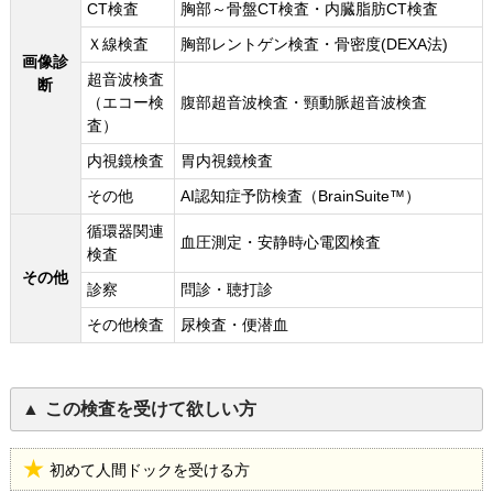
CT検査
胸部～骨盤CT検査・内臓脂肪CT検査
Ｘ線検査
胸部レントゲン検査・骨密度(DEXA法)
画像診
超音波検査
断
（エコー検
腹部超音波検査・頸動脈超音波検査
査）
内視鏡検査
胃内視鏡検査
その他
AI認知症予防検査（BrainSuite™）
循環器関連
血圧測定・安静時心電図検査
検査
その他
診察
問診・聴打診
その他検査
尿検査・便潜血
この検査を受けて欲しい方
初めて人間ドックを受ける方