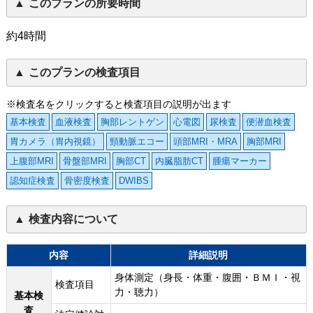
このプランの所要時間
約4時間
このプランの検査項目
※検査名をクリックすると検査項目の説明が出ます
基本検査
血液検査
胸部レントゲン
心電図
尿検査
便潜血検査
胃カメラ（胃内視鏡）
頸動脈エコー
頭部MRI・MRA
胸部MRI
上腹部MRI
骨盤部MRI
胸部CT
内臓脂肪CT
腫瘍マーカー
認知症検査
骨密度検査
DWIBS
検査内容について
内容
詳細説明
身体測定（身長・体重・腹囲・ＢＭＩ・視
検査項目
力・聴力）
基本検
査