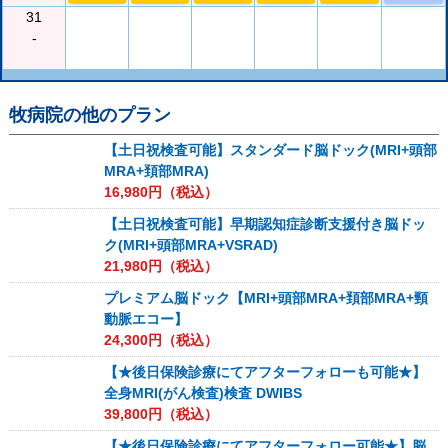
31
-
牧病院
の他のプラン
【土日祝検査可能】スタンダード脳ドック(MRI+頭部
MRA+頚部MRA)
16,980
円（税込）
【土日祝検査可能】早期認知症診断支援付き脳ドッ
ク(MRI+頭部MRA+VSRAD)
21,980
円（税込）
プレミアム脳ドック【MRI+頭部MRA+頚部MRA+頸
動脈エコー】
24,300
円（税込）
【★後日保険診療にてアフターフォローも可能★】
全身MRI(がん検査)検査 DWIBS
39,800
円（税込）
【★後日保険診療にてアフターフォロー可能★】脳