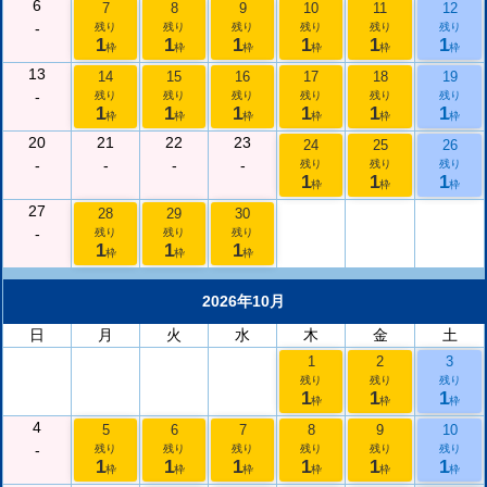
6
7
8
9
10
11
12
-
残り
残り
残り
残り
残り
残り
1
1
1
1
1
1
枠
枠
枠
枠
枠
枠
13
14
15
16
17
18
19
-
残り
残り
残り
残り
残り
残り
1
1
1
1
1
1
枠
枠
枠
枠
枠
枠
20
21
22
23
24
25
26
-
-
-
-
残り
残り
残り
1
1
1
枠
枠
枠
27
28
29
30
-
残り
残り
残り
1
1
1
枠
枠
枠
2026年10月
日
月
火
水
木
金
土
1
2
3
残り
残り
残り
1
1
1
枠
枠
枠
4
5
6
7
8
9
10
-
残り
残り
残り
残り
残り
残り
1
1
1
1
1
1
枠
枠
枠
枠
枠
枠