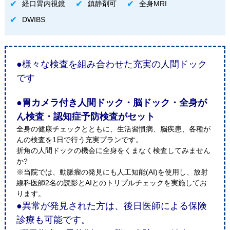
経口胃内視鏡
鎮静剤可
全身MRI
DWIBS
●様々な検査を組み合わせた充実の人間ドック
です
●胃カメラ付き人間ドック・脳ドック・全身が
ん検査・認知症予防検査がセット
全身の健康チェックとともに、生活習慣病、脳疾患、各種が
んの検査を1日で行う充実プランです。
折角の人間ドックの機会に全身をくまなく検査してみません
か?
※当院では、動脈瘤の発見にも人工知能(AI)を使用し、放射
線科医師2名の読影とAIとのトリプルチェックを実施してお
ります。
●異常が発見された方は、後日医師による保険
診療も可能です。