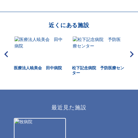
近くにある施設
ニッ
医療法人暁美会 田中病院
松下記念病院 予防医療セン
EX
ンタ
ター
最近見た施設