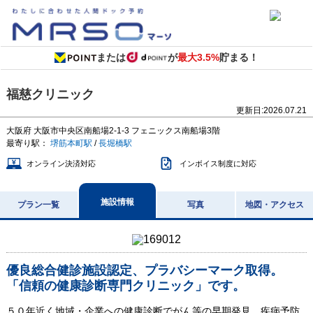
または
が
最大3.5%
貯まる！
福慈クリニック
更新日:
2026.07.21
大阪府
大阪市中央区南船場2-1-3
フェニックス南船場3階
最寄り駅：
堺筋本町駅
/
長堀橋駅
オンライン決済対応
インボイス制度に対応
施設情報
プラン一覧
写真
地図・アクセス
優良総合健診施設認定、プラバシーマーク取得。
「信頼の健康診断専門クリニック」です。
５０年近く地域・企業への健康診断でがん等の早期発見、疾病予防