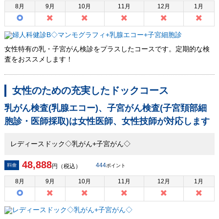
8
月
9
月
10
月
11
月
12
月
1
月
女性特有の乳・子宮がん検診をプラスしたコースです。定期的な検
査をおススメします！
女性のための充実したドックコース
乳がん検査(乳腺エコー)、子宮がん検査(子宮頚部細
胞診・医師採取)は女性医師、女性技師が対応します
レディースドック◇乳がん+子宮がん◇
48,888
444
円（税込）
ポイント
8
月
9
月
10
月
11
月
12
月
1
月