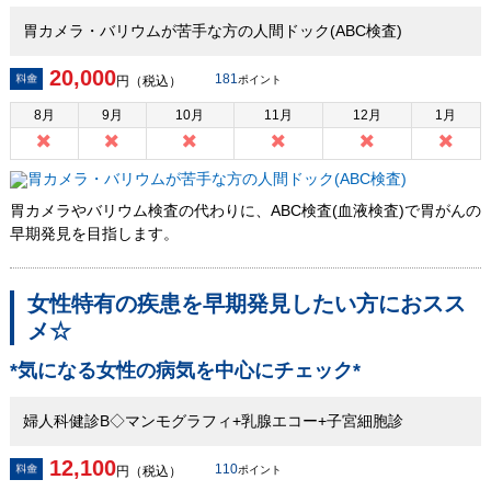
胃カメラ・バリウムが苦手な方の人間ドック(ABC検査)
20,000
181
円（税込）
ポイント
8
月
9
月
10
月
11
月
12
月
1
月
胃カメラやバリウム検査の代わりに、ABC検査(血液検査)で胃がんの
早期発見を目指します。
女性特有の疾患を早期発見したい方におスス
メ☆
*気になる女性の病気を中心にチェック*
婦人科健診B◇マンモグラフィ+乳腺エコー+子宮細胞診
12,100
110
円（税込）
ポイント