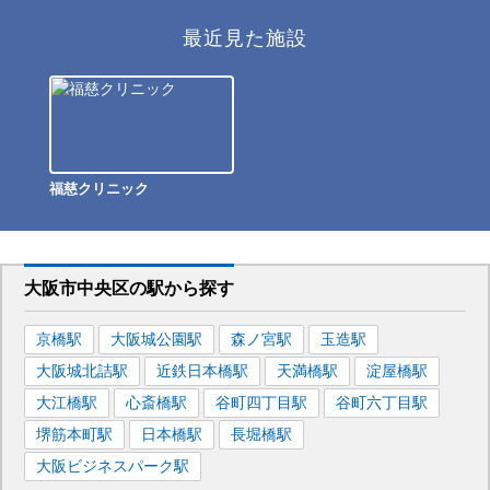
最近見た施設
福慈クリニック
大阪市中央区
の駅から
探す
京橋
駅
大阪城公園
駅
森ノ宮
駅
玉造
駅
大阪城北詰
駅
近鉄日本橋
駅
天満橋
駅
淀屋橋
駅
大江橋
駅
心斎橋
駅
谷町四丁目
駅
谷町六丁目
駅
堺筋本町
駅
日本橋
駅
長堀橋
駅
大阪ビジネスパーク
駅