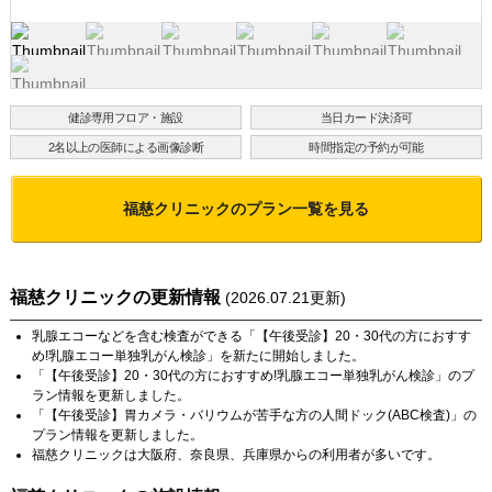
健診専用フロア・施設
当日カード決済可
2名以上の医師による画像診断
時間指定の予約が可能
福慈クリニック
のプラン一覧を見る
福慈クリニック
の更新情報
(
2026.07.21
更新)
乳腺エコー
などを含む検査ができる「
【午後受診】20・30代の方におすす
め!乳腺エコー単独乳がん検診
」を新たに開始しました。
「
【午後受診】20・30代の方におすすめ!乳腺エコー単独乳がん検診
」のプ
ラン情報を更新しました。
「
【午後受診】胃カメラ・バリウムが苦手な方の人間ドック(ABC検査)
」の
プラン情報を更新しました。
福慈クリニック
は
大阪府
、
奈良県
、
兵庫県
からの利用者が多いです。