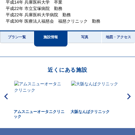
平成14年 兵庫医科大学 卒業
平成22年 市立宝塚病院 勤務
平成22年 兵庫医科大学病院 勤務
平成30年 医療法人福慈会 福慈クリニック 勤務
プラン一覧
施設情報
写真
地図・アクセス
近くにある施設
アムスニューオータニクリニ
大阪なんばクリニック
マ
ック
院