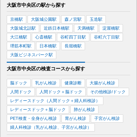
大阪市中央区
の駅から
探す
京橋
駅
大阪城公園
駅
森ノ宮
駅
玉造
駅
大阪城北詰
駅
近鉄日本橋
駅
天満橋
駅
淀屋橋
駅
大江橋
駅
心斎橋
駅
谷町四丁目
駅
谷町六丁目
駅
堺筋本町
駅
日本橋
駅
長堀橋
駅
大阪ビジネスパーク
駅
大阪市中央区
の
検査コースから探す
脳ドック
乳がん検診
健康診断
大腸がん検診
人間ドック
人間ドック＋脳ドック
その他検診/ドック
レディースドック（人間ドック＋婦人科検診）
レディースドック＋脳ドック
肺がん検診
PET検査・全身がん検診
胃がん検診
子宮がん検診
婦人科検診（乳がん検診、子宮がん検診）