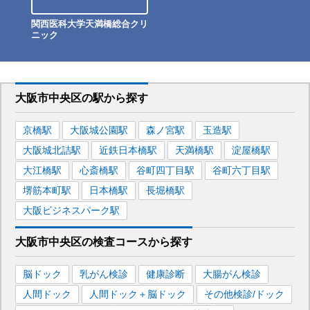
関西医科大学天満橋総合クリ
ニック
大阪市中央区
の駅から
探す
京橋
駅
大阪城公園
駅
森ノ宮
駅
玉造
駅
大阪城北詰
駅
近鉄日本橋
駅
天満橋
駅
淀屋橋
駅
大江橋
駅
心斎橋
駅
谷町四丁目
駅
谷町六丁目
駅
堺筋本町
駅
日本橋
駅
長堀橋
駅
大阪ビジネスパーク
駅
大阪市中央区
の
検査コースから探す
脳ドック
乳がん検診
健康診断
大腸がん検診
人間ドック
人間ドック＋脳ドック
その他検診/ドック