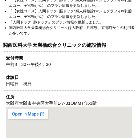
「
【女性コース】人間ドック+肺ドック*婦人科検診(マンモグラフィor乳腺
エコー、子宮頸がん)
」のプラン情報を更新しました。
「
【女性コース】人間ドック+脳ドック*婦人科検診(マンモグラフィor乳腺
エコー、子宮頸がん)
」のプラン情報を更新しました。
「
人間ドック+肺ドック
」のプラン情報を更新しました。
関西医科大学天満橋総合クリニック
は
大阪府
、
兵庫県
、
京都府
からの利用者
が多いです。
関西医科大学天満橋総合クリニック
の施設情報
受付時間
午前8：30～午後4：30
休診日
日曜日・祝日
住所
大阪府
大阪市中央区大手前1-7-31
OMMビル3階