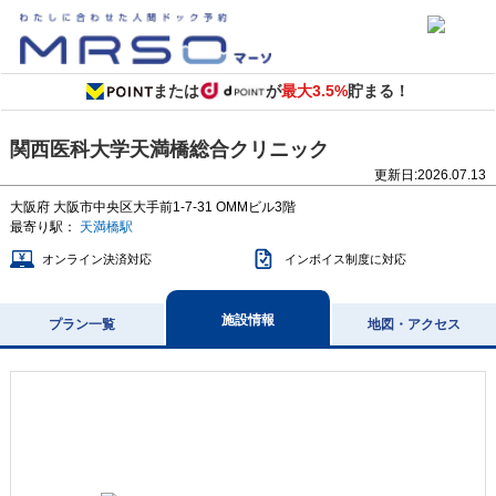
または
が
最大3.5%
貯まる！
関西医科大学天満橋総合クリニック
更新日:
2026.07.13
大阪府
大阪市中央区大手前1-7-31
OMMビル3階
最寄り駅：
天満橋駅
オンライン決済対応
インボイス制度に対応
施設情報
プラン一覧
地図・アクセス