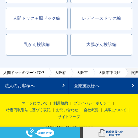
人間ドック＋脳ドック編
レディースドック編
乳がん検診編
大腸がん検診編
人間ドックのマーソTOP
大阪府
大阪市
大阪市中央区
関
法人のお客様へ
医療施設様へ
マーソについて
利用規約
プライバシーポリシー
特定商取引法に基づく表記
お問い合わせ
会社概要
掲載について
サイトマップ
© MRSO Inc. All rights reserved.