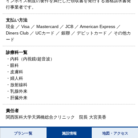
インボイス制度の要件を満たした領収書を発行する適格請求書発
行事業者です。
支払い方法
現金 ／ Visa ／ Mastercard ／ JCB ／ American Express ／
Diners Club ／ UCカード ／ 銀聯 ／ デビットカード ／ その他カ
ード
診療科一覧
・内科（内視鏡/超音波）
・眼科
・皮膚科
・婦人科
・放射線科
・乳腺外来
・肝臓外来
責任者
関西医科大学天満橋総合クリニック 院長 大宮美香
プラン一覧
施設情報
地図・アクセス