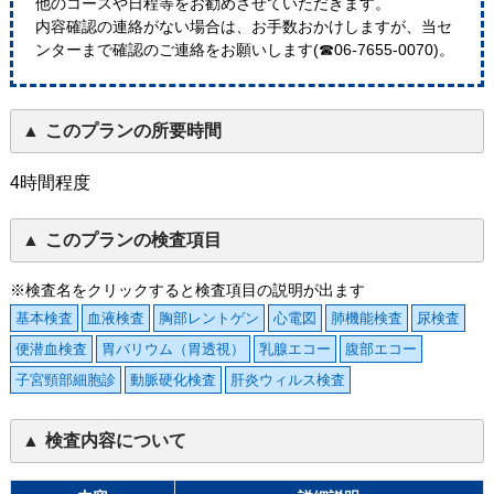
他のコースや日程等をお勧めさせていただきます。
内容確認の連絡がない場合は、お手数おかけしますが、当セ
ンターまで確認のご連絡をお願いします(☎06-7655-0070)。
このプランの所要時間
4時間程度
このプランの検査項目
※検査名をクリックすると検査項目の説明が出ます
基本検査
血液検査
胸部レントゲン
心電図
肺機能検査
尿検査
便潜血検査
胃バリウム（胃透視）
乳腺エコー
腹部エコー
子宮頸部細胞診
動脈硬化検査
肝炎ウィルス検査
検査内容について