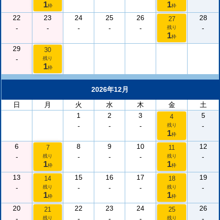
1
1
枠
枠
22
23
24
25
26
28
27
-
-
-
-
-
-
残り
1
枠
29
30
-
残り
1
枠
2026年12月
日
月
火
水
木
金
土
1
2
3
5
4
-
-
-
-
残り
1
枠
6
8
9
10
12
7
11
-
-
-
-
-
残り
残り
1
1
枠
枠
13
15
16
17
19
14
18
-
-
-
-
-
残り
残り
1
1
枠
枠
20
22
23
24
26
21
25
-
-
-
-
-
残り
残り