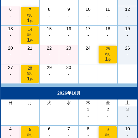
6
8
9
10
11
12
7
-
-
-
-
-
-
残り
1
枠
13
15
16
17
18
19
14
-
-
-
-
-
-
残り
1
枠
20
21
22
23
24
26
25
-
-
-
-
-
-
残り
1
枠
27
29
30
28
-
-
-
残り
1
枠
2026年10月
日
月
火
水
木
金
土
1
2
3
-
-
-
4
6
7
8
10
5
9
-
-
-
-
-
残り
残り