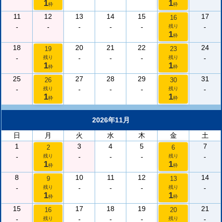
1
1
枠
枠
11
12
13
14
15
17
16
-
-
-
-
-
-
残り
1
枠
18
20
21
22
24
19
23
-
-
-
-
-
残り
残り
1
1
枠
枠
25
27
28
29
31
26
30
-
-
-
-
-
残り
残り
1
1
枠
枠
2026年11月
日
月
火
水
木
金
土
1
3
4
5
7
2
6
-
-
-
-
-
残り
残り
1
1
枠
枠
8
10
11
12
14
9
13
-
-
-
-
-
残り
残り
1
1
枠
枠
15
17
18
19
21
16
20
-
-
-
-
-
残り
残り