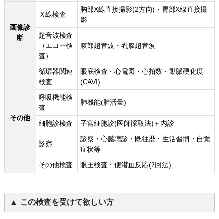
胸部X線直接撮影(2方向)・胃部X線直接撮
Ｘ線検査
影
画像診
超音波検査
断
（エコー検
腹部超音波・乳腺超音波
査）
循環器関連
眼底検査・心電図・心拍数・動脈硬化度
検査
(CAVI)
呼吸機能検
肺機能(肺活量)
査
その他
細胞診検査
子宮細胞診(医師採取法)＋内診
診察・心臓聴診・既往歴・生活習慣・自覚
診察
症状等
その他検査
眼圧検査・便潜血反応(2回法)
この検査を受けて欲しい方