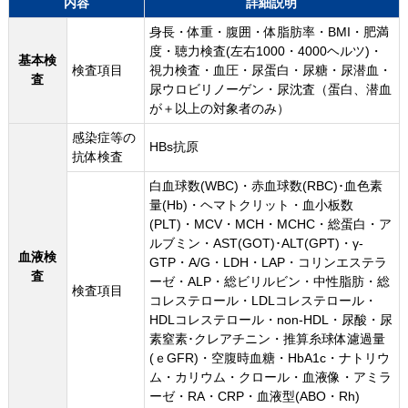
内容
詳細説明
身長・体重・腹囲・体脂肪率・BMI・肥満
度・聴力検査(左右1000・4000ヘルツ)・
基本検
検査項目
視力検査・血圧・尿蛋白・尿糖・尿潜血・
査
尿ウロビリノーゲン・尿沈査（蛋白、潜血
が＋以上の対象者のみ）
感染症等の
HBs抗原
抗体検査
白血球数(WBC)・赤血球数(RBC)･血色素
量(Hb)・ヘマトクリット・血小板数
(PLT)・MCV・MCH・MCHC・総蛋白・ア
ルブミン・AST(GOT)･ALT(GPT)・γ-
血液検
GTP・A/G・LDH・LAP・コリンエステラ
査
ーゼ・ALP・総ビリルビン・中性脂肪・総
検査項目
コレステロール・LDLコレステロール・
HDLコレステロール・non-HDL・尿酸・尿
素窒素･クレアチニン・推算糸球体濾過量
(ｅGFR)・空腹時血糖・HbA1c・ナトリウ
ム・カリウム・クロール・血液像・アミラ
ーゼ・RA・CRP・血液型(ABO・Rh)