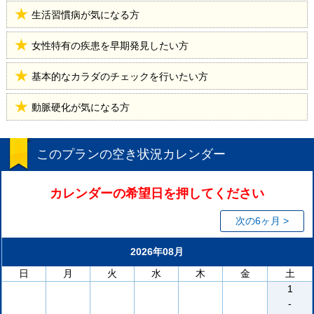
生活習慣病が気になる方
女性特有の疾患を早期発見したい方
基本的なカラダのチェックを行いたい方
動脈硬化が気になる方
このプランの空き状況カレンダー
カレンダーの希望日を押してください
次の6ヶ月 >
2026年08月
日
月
火
水
木
金
土
1
-