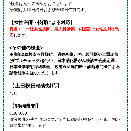
*検査は女性の医師がおこないます。
*実施は月曜日終日および金曜日午前です。
【女性医師・技師による対応】
乳腺エコーは女性技師、婦人科診察・細胞診は女性医師が対
応
します。
<その他の検査>
◆
胸部X線検査も同様に、過去画像との比較読影や二重読影
(ダブルチェック)を行い、日本消化器がん検診学会認定医、
日本医学放射線科学会 放射線科専門医・診断専門医による
診断結果を提供
いたします。
【土日祝日検査対応】
なし
【開始時間】
8:30/9:00
血液検査の基本項目について当日結果説明を行うため、朝の
時間帯に開始します。