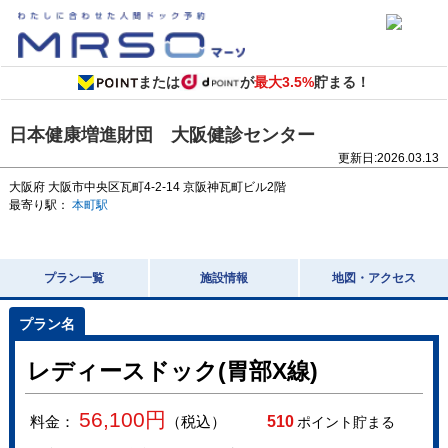
または
が
最大3.5%
貯まる！
日本健康増進財団 大阪健診センター
更新日:
2026.03.13
大阪府
大阪市中央区瓦町4-2-14
京阪神瓦町ビル2階
最寄り駅：
本町駅
プラン一覧
施設情報
地図・アクセス
レディースドック(胃部X線)
56,100
円
料金：
（税込）
510
ポイント貯まる