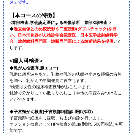
ス」です。
【本コースの特徴】
<胃部検査-学会認定医による画像診断 胃部X線検査 >
◆
過去画像との比較読影や二重読影(ダブルチェック)を行
い、日本消化器がん検診学会認定医、日本医学放射線科学
会 放射線科専門医・診断専門医による診断結果を提供
いた
します。
<婦人科検査>
◆
乳がん検査(乳腺エコー)
乳房に超音波をあて、乳腺や乳管の状態や小さな腫瘤の有無
を調べ、乳がんの早期発見に役立ちます。
*検査は女性の臨床検査技師がおこないます。
触診で分かりにくい数ミリのしこりや他の病変をみつけるこ
とができます。
◆
子宮頸がん検査(子宮頸部細胞診:医師採取)
子宮頸部の細胞をし採取、および内診を行います。
オプション検査としてHPV検査の追加(別途5,500円税込)も可
能です。