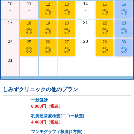
10
11
14
12
13
15
16
-
-
-
◎
◎
◎
◎
17
21
18
19
20
22
23
-
-
◎
◎
◎
◎
◎
24
28
25
26
27
29
30
-
-
◎
◎
◎
◎
◎
31
-
しみずクリニック
の他のプラン
一般健診
8,800
円（税込）
乳房超音波検査(エコー検査)
4,400
円（税込）
マンモグラフィ検査(2方向)