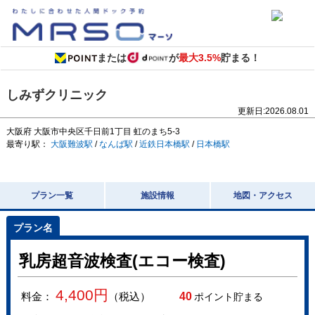
または
が
最大3.5%
貯まる！
しみずクリニック
更新日:
2026.08.01
大阪府
大阪市中央区千日前1丁目
虹のまち5-3
最寄り駅：
大阪難波駅
/
なんば駅
/
近鉄日本橋駅
/
日本橋駅
プラン一覧
施設情報
地図・アクセス
乳房超音波検査(エコー検査)
4,400
円
料金：
（税込）
40
ポイント貯まる