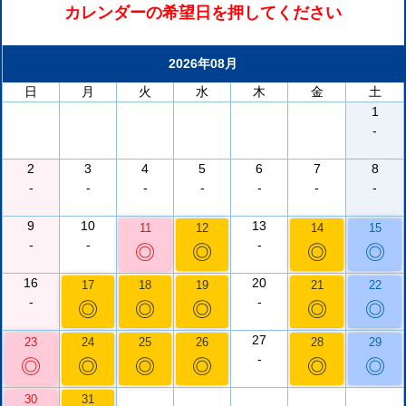
カレンダーの希望日を押してください
2026年08月
日
月
火
水
木
金
土
1
-
2
3
4
5
6
7
8
-
-
-
-
-
-
-
9
10
13
11
12
14
15
-
-
-
◎
◎
◎
◎
16
20
17
18
19
21
22
-
-
◎
◎
◎
◎
◎
27
23
24
25
26
28
29
-
◎
◎
◎
◎
◎
◎
30
31