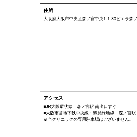
住所
大阪府
大阪市中央区森ノ宮中央1-1-30
ビエラ森ノ
アクセス
■JR大阪環状線 森ノ宮駅 南出口すぐ
■大阪市営地下鉄中央線・鶴見緑地線 森ノ宮駅
※当クリニックの専用駐車場はございません。