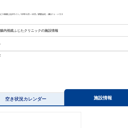
ス検索上位3サイト／22年11月～12月／調査会社：(株)ドゥ・ハウス
腸内視鏡ふじたクリニックの施設情報
ク
F
施設情報
空き状況カレンダー