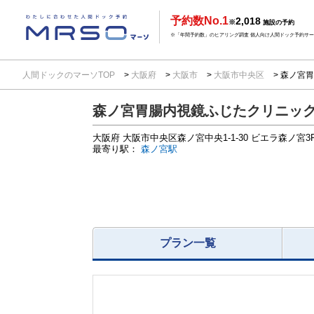
予約数No.1
2,018
※
施設の予約
※「年間予約数」のヒアリング調査 個人向け人間ドック予約サービ
人間ドックのマーソTOP
大阪府
大阪市
大阪市中央区
森ノ宮胃
森ノ宮胃腸内視鏡ふじたクリニッ
大阪府
大阪市中央区森ノ宮中央1-1-30
ビエラ森ノ宮3
最寄り駅：
森ノ宮駅
プラン一覧