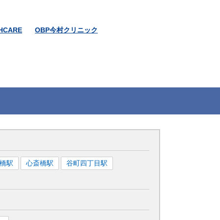
HCARE
OBP今村クリニック
橋
駅
心斎橋
駅
谷町四丁目
駅