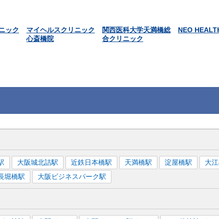
ニック
マイヘルスクリニック
関西医科大学天満橋総
NEO HEALT
心斎橋院
合クリニック
駅
大阪城北詰
駅
近鉄日本橋
駅
天満橋
駅
淀屋橋
駅
大江
長堀橋
駅
大阪ビジネスパーク
駅