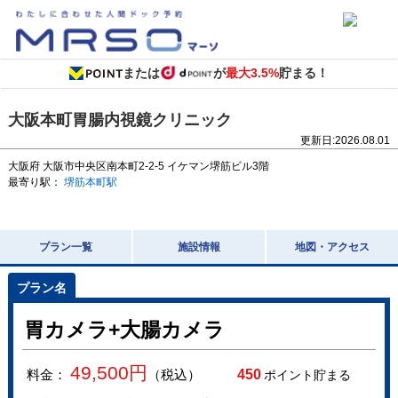
または
が
最大3.5%
貯まる！
大阪本町胃腸内視鏡クリニック
更新日:
2026.08.01
大阪府
大阪市中央区南本町2-2-5
イケマン堺筋ビル3階
最寄り駅：
堺筋本町駅
プラン一覧
施設情報
地図・アクセス
胃カメラ+大腸カメラ
49,500
円
料金：
（税込）
450
ポイント貯まる