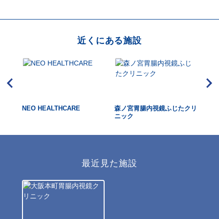
近くにある施設
ック
NEO HEALTHCARE
森ノ宮胃腸内視鏡ふじたクリ
大
ニック
鏡
最近見た施設