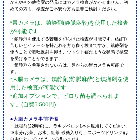
がんやその他病変の発見にはカメラ検査がかかせません。初
めての方も、検査がご不安な方も是非ご検討ください。
*胃カメラは、鎮静剤(静脈麻酔)を使用した検査
が可能です
・鎮静剤を使用する苦痛を和らげた検査が可能です。(経口)
苦しいとイメージを持たれる方も多く検査ですが、鎮静剤を
使うことで嘔吐反射を抑え、ウトウト寝たような状態で検査
を受けることができます。
・鎮静剤を希望されない方は、鼻からの胃カメラも可能で
す。
*大腸カメラは、鎮静剤(静脈麻酔)と鎮痛剤を使
用した検査が可能です
*追加オプションで、ピロリ菌も調べられま
す。(自費5.500円)
●大腸カメラ事前準備
・就寝前(22時頃)に、ラキソベロン1本を服用してください。
※水分(お茶、お水、紅茶‐砂糖入り可、スポーツドリンク)は
自由にとっていただいて構いません。