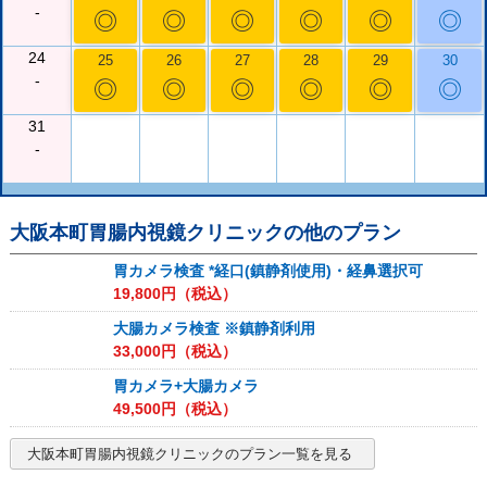
-
◎
◎
◎
◎
◎
◎
24
25
26
27
28
29
30
-
◎
◎
◎
◎
◎
◎
31
-
大阪本町胃腸内視鏡クリニック
の他のプラン
胃カメラ検査 *経口(鎮静剤使用)・経鼻選択可
19,800
円（税込）
大腸カメラ検査 ※鎮静剤利用
33,000
円（税込）
胃カメラ+大腸カメラ
49,500
円（税込）
大阪本町胃腸内視鏡クリニック
のプラン一覧を見る