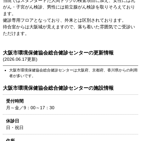
当院ではスタンダードだ人間ドックの検査項目に加え、女性には乳
がん・子宮がん検診、男性には前立腺がん検診を取りそろえており
ます。
健診専用フロアとなっており、外来とは区別されております。
待合室からは大阪城が見えますので、落ち着いた雰囲気でご受診い
ただけます。
大阪市環境保健協会総合健診センター
の更新情報
(
2026.06.17
更新)
大阪市環境保健協会総合健診センター
は
大阪府
、
京都府
、
香川県
からの利用
者が多いです。
大阪市環境保健協会総合健診センター
の施設情報
受付時間
月～金／9：00～17：30
休診日
日・祝日
住所