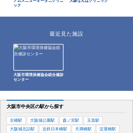
アムスニューオータニクリニ
大阪なんばクリニック
マ
ック
院
最近見た施設
大阪市環境保健協会総合健診
センター
大阪市中央区
の駅から
探す
京橋
駅
大阪城公園
駅
森ノ宮
駅
玉造
駅
大阪城北詰
駅
近鉄日本橋
駅
天満橋
駅
淀屋橋
駅