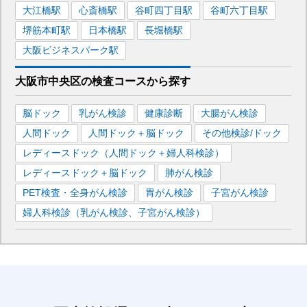
大江橋
駅
心斎橋
駅
谷町四丁目
駅
谷町六丁目
駅
堺筋本町
駅
日本橋
駅
長堀橋
駅
大阪ビジネスパーク
駅
大阪市中央区
の
検査コースから探す
脳ドック
乳がん検診
健康診断
大腸がん検診
人間ドック
人間ドック＋脳ドック
その他検診/ドック
レディースドック（人間ドック＋婦人科検診）
レディースドック＋脳ドック
肺がん検診
PET検査・全身がん検診
胃がん検診
子宮がん検診
婦人科検診（乳がん検診、子宮がん検診）