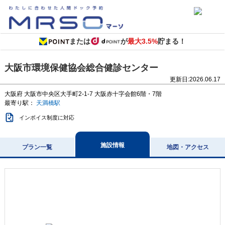
または
が
最大3.5%
貯まる！
大阪市環境保健協会総合健診センター
更新日:
2026.06.17
大阪府
大阪市中央区大手町2-1-7
大阪赤十字会館6階・7階
最寄り駅：
天満橋駅
インボイス制度に対応
施設情報
プラン一覧
地図・アクセス