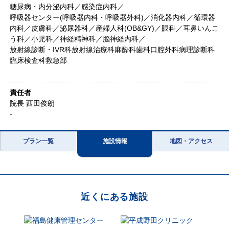
糖尿病・内分泌内科／感染症内科／
呼吸器センター(呼吸器内科・呼吸器外科)／消化器内科／循環器
内科／皮膚科／泌尿器科／産婦人科(OB&GY)／眼科／耳鼻いんこ
う科／小児科／神経精神科／脳神経内科／
放射線診断・IVR科放射線治療科麻酔科歯科口腔外科病理診断科
臨床検査科救急部
責任者
院長 西田俊朗
-
プラン一覧
施設情報
地図・アクセス
近くにある施設