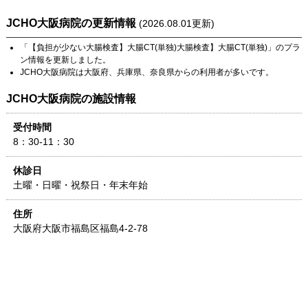
JCHO大阪病院
の更新情報
(
2026.08.01
更新)
「
【負担が少ない大腸検査】大腸CT(単独)大腸検査】大腸CT(単独)
」のプラ
ン情報を更新しました。
JCHO大阪病院
は
大阪府
、
兵庫県
、
奈良県
からの利用者が多いです。
JCHO大阪病院
の施設情報
受付時間
8：30-11：30
休診日
土曜・日曜・祝祭日・年末年始
住所
大阪府
大阪市福島区福島4-2-78