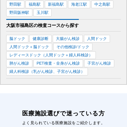
野田
駅
福島
駅
新福島
駅
海老江
駅
中之島
駅
野田阪神
駅
玉川
駅
大阪市福島区
の
検査コースから探す
脳ドック
健康診断
大腸がん検診
人間ドック
人間ドック＋脳ドック
その他検診/ドック
レディースドック（人間ドック＋婦人科検診）
肺がん検診
PET検査・全身がん検診
子宮がん検診
婦人科検診（乳がん検診、子宮がん検診）
医療施設選びで迷っている方
よく見られている医療施設をご紹介します。