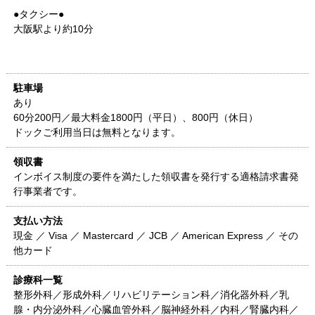
●タクシー●
大阪駅より約10分
駐車場
あり
60分200円／最大料金1800円（平日）、800円（休日）
ドックご利用当日は無料となります。
領収書
インボイス制度の要件を満たした領収書を発行する適格請求書発
行事業者です。
支払い方法
現金 ／ Visa ／ Mastercard ／ JCB ／ American Express ／ その
他カード
診療科一覧
整形外科／形成外科／リハビリテーション科／消化器外科／乳
腺・内分泌外科／心臓血管外科／脳神経外科／内科／腎臓内科／