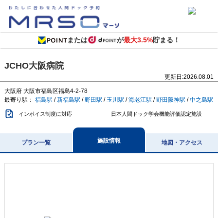
または
が
最大3.5%
貯まる！
JCHO大阪病院
更新日:
2026.08.01
大阪府
大阪市福島区福島4-2-78
最寄り駅：
福島駅
/
新福島駅
/
野田駅
/
玉川駅
/
海老江駅
/
野田阪神駅
/
中之島駅
インボイス制度に対応
日本人間ドック学会機能評価認定施設
施設情報
プラン一覧
地図・アクセス