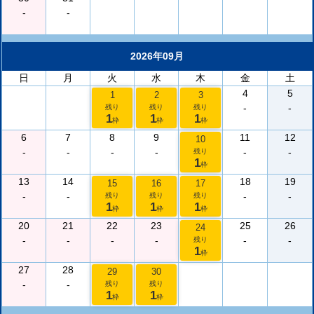
-
-
2026年09月
日
月
火
水
木
金
土
4
5
1
2
3
-
-
残り
残り
残り
1
1
1
枠
枠
枠
6
7
8
9
11
12
10
-
-
-
-
-
-
残り
1
枠
13
14
18
19
15
16
17
-
-
-
-
残り
残り
残り
1
1
1
枠
枠
枠
20
21
22
23
25
26
24
-
-
-
-
-
-
残り
1
枠
27
28
29
30
-
-
残り
残り
1
1
枠
枠