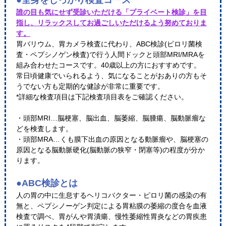
●全身をしっかり検査コース
誰の目も気にせず受診いただける「プライベート検診」を目
指し、リラックスしてお過ごしいただけるよう努めておりま
す。
胃バリウム、胃カメラ検査に代わり、ABC検診(ピロリ菌検
査・ペプシノゲン検査)で行う人間ドックと頭部MRI/MRAを
組み合わせたコースです。40歳以上の方におすすめです。
常日頃健康でいられるよう、気になることがおありの方もそ
うでない方も定期的な健診が非常に重要です。
*詳細な検査項目は下記検査項目表をご確認ください。
・頭部MRI…脳梗塞、脳出血、脳萎縮、脳腫瘍、脳動脈瘤な
どを検査します。
・頭部MRA…くも膜下出血の原因となる動脈瘤や、脳梗塞の
原因となる脳動脈硬化(脳動脈の狭窄・閉塞等)の程度が分か
ります。
●ABC検診とは
人の胃の中に生息するヘリコバクター・ピロリ菌の感染の有
無と、ペプシノーゲン判定による胃粘膜の萎縮の度合を血液
検査で調べ、胃がんや胃潰瘍、慢性萎縮性胃炎などの胃疾患