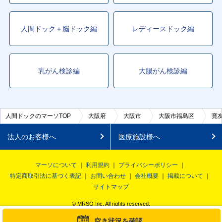
人間ドック＋脳ドック編
レディースドック編
乳がん検診編
大腸がん検診編
人間ドックのマーソTOP
大阪府
大阪市
大阪市福島区
寛
法人のお客様へ
医療施設様へ
マーソについて
利用規約
プライバシーポリシー
特定商取引法に基づく表記
お問い合わせ
会社概要
掲載について
サイトマップ
© MRSO Inc. All rights reserved.
空き状況を確認