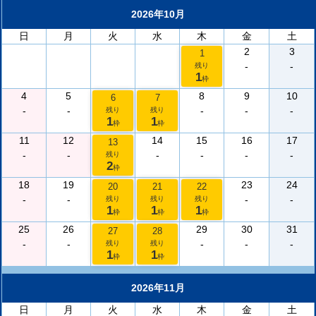
2026年10月
日
月
火
水
木
金
土
2
3
1
-
-
残り
1
枠
4
5
8
9
10
6
7
-
-
-
-
-
残り
残り
1
1
枠
枠
11
12
14
15
16
17
13
-
-
-
-
-
-
残り
2
枠
18
19
23
24
20
21
22
-
-
-
-
残り
残り
残り
1
1
1
枠
枠
枠
25
26
29
30
31
27
28
-
-
-
-
-
残り
残り
1
1
枠
枠
2026年11月
日
月
火
水
木
金
土