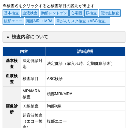
※検査名をクリックすると検査項目の説明が出ます
基本検査
血液検査
胸部レントゲン
心電図
尿検査
便潜血検査
腹部エコー
頭部MRI・MRA
胃がんリスク検査（ABC検査）
検査内容について
内容
詳細説明
基本検
法定健診対
法定健診（雇入れ時、定期健康診断）
査
応
血液検
検査項目
ABC検診
査
MRI/MRA
頭部MRI/MRA
検査
画像診
Ｘ線検査
胸部X線
断
超音波検査
（エコー検
腹部エコー
査）