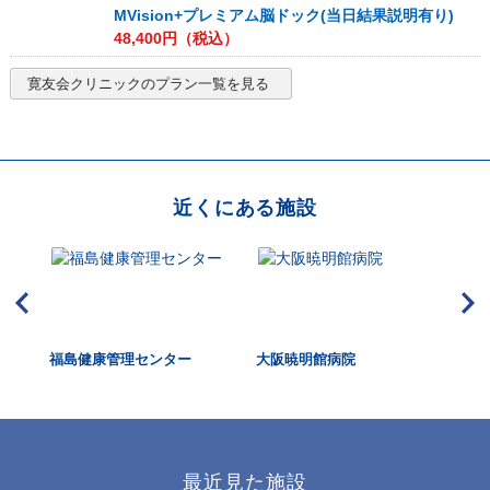
MVision+プレミアム脳ドック(当日結果説明有り)
48,400
円（税込）
寛友会クリニック
のプラン一覧を見る
近くにある施設
福島健康管理センター
大阪暁明館病院
敬
最近見た施設