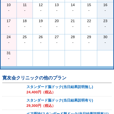
10
11
12
13
14
15
16
-
-
-
-
-
-
-
17
18
19
20
21
22
23
-
-
-
-
-
-
-
24
25
26
27
28
29
30
-
-
-
-
-
-
-
31
-
寛友会クリニック
の他のプラン
スタンダード脳ドック(当日結果説明無し)
24,400
円（税込）
スタンダード脳ドック(当日結果説明有り)
29,300
円（税込）
ペア受診*スタンダード脳ドック(当日結果説明有り)