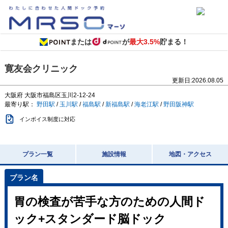
または
が
最大3.5%
貯まる！
寛友会クリニック
更新日:
2026.08.05
大阪府
大阪市福島区玉川2-12-24
最寄り駅：
野田駅
/
玉川駅
/
福島駅
/
新福島駅
/
海老江駅
/
野田阪神駅
インボイス制度に対応
プラン一覧
施設情報
地図・アクセス
胃の検査が苦手な方のための人間ド
ック+スタンダード脳ドック