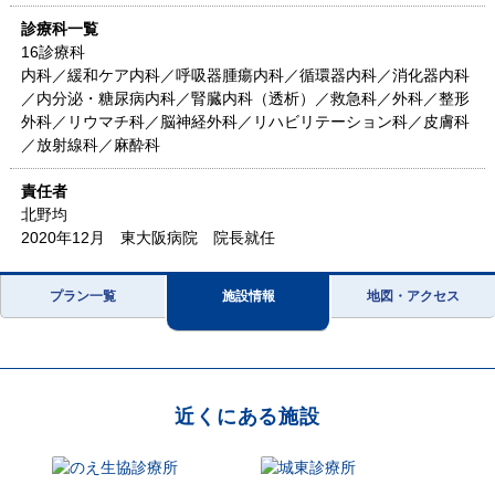
診療科一覧
16診療科
内科／緩和ケア内科／呼吸器腫瘍内科／循環器内科／消化器内科
／内分泌・糖尿病内科／腎臓内科（透析）／救急科／外科／整形
外科／リウマチ科／脳神経外科／リハビリテーション科／皮膚科
／放射線科／麻酔科
責任者
北野均
2020年12月 東大阪病院 院長就任
プラン一覧
施設情報
地図・アクセス
近くにある施設