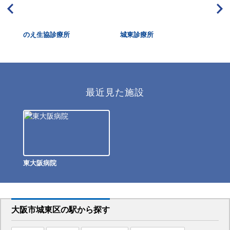
のえ生協診療所
城東診療所
蒲
最近見た施設
東大阪病院
大阪市城東区
の駅から
探す