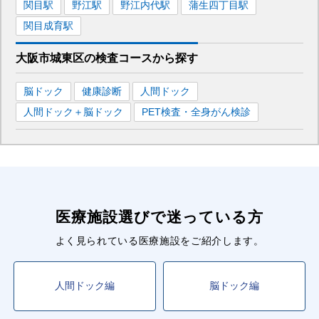
関目
駅
野江
駅
野江内代
駅
蒲生四丁目
駅
関目成育
駅
大阪市城東区
の
検査コースから探す
脳ドック
健康診断
人間ドック
人間ドック＋脳ドック
PET検査・全身がん検診
医療施設選びで迷っている方
よく見られている医療施設をご紹介します。
人間ドック編
脳ドック編