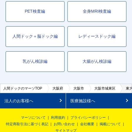
PET検査編
全身MRI検査編
人間ドック＋脳ドック編
レディースドック編
乳がん検診編
大腸がん検診編
人間ドックのマーソTOP
大阪府
大阪市
大阪市城東区
東
法人のお客様へ
医療施設様へ
マーソについて
利用規約
プライバシーポリシー
特定商取引法に基づく表記
お問い合わせ
会社概要
掲載について
サイトマップ