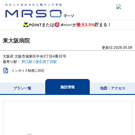
または
が
最大3.5%
貯まる！
東大阪病院
更新日:
2026.05.09
大阪府
大阪市城東区中央3丁目4番32号
最寄り駅：
野江駅
/
蒲生四丁目駅
インボイス制度に対応
施設情報
プラン一覧
地図・アクセス