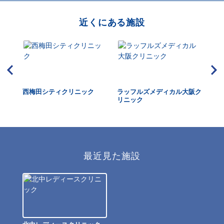
近くにある施設
扇町
西梅田シティクリニック
ラッフルズメディカル大阪ク
近
リニック
最近見た施設