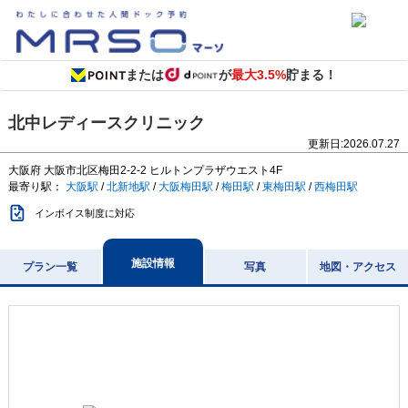
または
が
最大3.5%
貯まる！
北中レディースクリニック
更新日:
2026.07.27
大阪府
大阪市北区梅田2-2-2
ヒルトンプラザウエスト4F
最寄り駅：
大阪駅
/
北新地駅
/
大阪梅田駅
/
梅田駅
/
東梅田駅
/
西梅田駅
インボイス制度に対応
施設情報
プラン一覧
写真
地図・アクセス