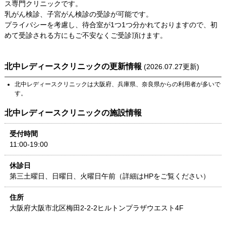
ス専門クリニックです。
乳がん検診、子宮がん検診の受診が可能です。
プライバシーを考慮し、待合室が1つ1つ分かれておりますので、初
めて受診される方にもご不安なくご受診頂けます。
北中レディースクリニック
の更新情報
(
2026.07.27
更新)
北中レディースクリニック
は
大阪府
、
兵庫県
、
奈良県
からの利用者が多いで
す。
北中レディースクリニック
の施設情報
受付時間
11:00-19:00
休診日
第三土曜日、日曜日、火曜日午前（詳細はHPをご覧ください）
住所
大阪府
大阪市北区梅田2-2-2
ヒルトンプラザウエスト4F