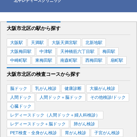
北中レディースクリニック
大阪市北区
の駅から
探す
大阪
駅
天満
駅
大阪天満宮
駅
北新地
駅
大阪梅田
駅
中津
駅
天神橋筋六丁目
駅
梅田
駅
中崎町
駅
東梅田
駅
南森町
駅
西梅田
駅
扇町
駅
大阪市北区
の
検査コースから探す
脳ドック
乳がん検診
健康診断
大腸がん検診
人間ドック
人間ドック＋脳ドック
その他検診/ドック
心臓ドック
レディースドック（人間ドック＋婦人科検診）
レディースドック＋脳ドック
肺がん検診
PET検査・全身がん検診
胃がん検診
子宮がん検診