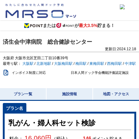
または
が
最大3.5%
貯まる！
済生会中津病院 総合健診センター
更新日:
2024.12.18
大阪府
大阪市北区芝田二丁目10番39号
最寄り駅：
大阪駅
/
北新地駅
/
大阪梅田駅
/
梅田駅
/
東梅田駅
/
西梅田駅
/
中津駅
インボイス制度に対応
日本人間ドック学会機能評価認定施設
プラン一覧
施設情報
地図・アクセス
乳がん・婦人科セット検診
16,060
円
料金：
（税込）
146
ポイント貯まる