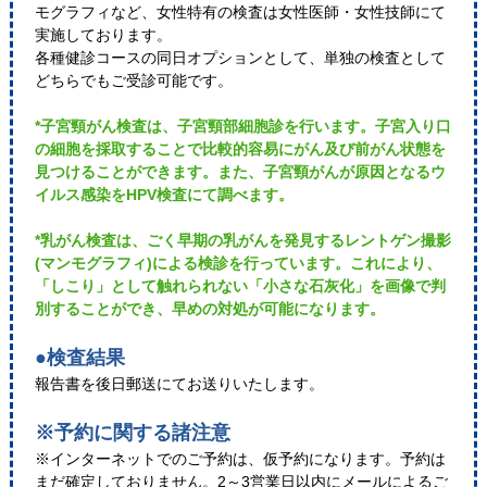
モグラフィなど、女性特有の検査は女性医師・女性技師にて
実施しております。
各種健診コースの同日オプションとして、単独の検査として
どちらでもご受診可能です。
*子宮頸がん検査は、子宮頸部細胞診を行います。子宮入り口
の細胞を採取することで比較的容易にがん及び前がん状態を
見つけることができます。また、子宮頸がんが原因となるウ
イルス感染をHPV検査にて調べます。
*乳がん検査は、ごく早期の乳がんを発見するレントゲン撮影
(マンモグラフィ)による検診を行っています。これにより、
「しこり」として触れられない「小さな石灰化」を画像で判
別することができ、早めの対処が可能になります。
●検査結果
報告書を後日郵送にてお送りいたします。
※予約に関する諸注意
※インターネットでのご予約は、仮予約になります。予約は
まだ確定しておりません。2～3営業日以内にメールによるご