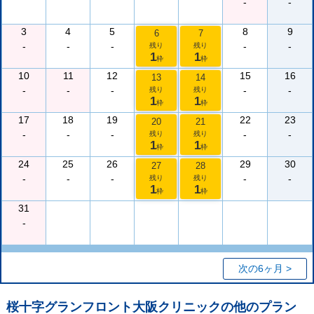
-
-
3
4
5
8
9
6
7
-
-
-
-
-
残り
残り
1
1
枠
枠
10
11
12
15
16
13
14
-
-
-
-
-
残り
残り
1
1
枠
枠
17
18
19
22
23
20
21
-
-
-
-
-
残り
残り
1
1
枠
枠
24
25
26
29
30
27
28
-
-
-
-
-
残り
残り
1
1
枠
枠
31
-
次の6ヶ月 >
桜十字グランフロント大阪クリニック
の他のプラン