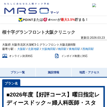
または
が
最大3.5%
貯まる！
桜十字グランフロント大阪クリニック
更新日:
2026.03.23
大阪府
大阪市北区大深町3-1
グランフロント大阪北館6階
最寄り駅：
大阪駅
/
北新地駅
/
大阪梅田駅
/
梅田駅
/
東梅田駅
/
西梅田駅
オンライン決済対応
インボイス制度に対応
プラン一覧
施設情報
地図・アクセス
■2026年度【好評コース】曜日指定レ
ディースドック～婦人科医師・スタ