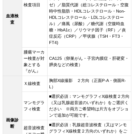
検査項目
ゼ）／脂質代謝（総コレステロール・空腹
時中性脂肪・HDLコレステロール・Non-
血液検
HDLコレステロール・LDLコレステロー
査
ル）／痛風（尿酸）／糖代謝（空腹時血
糖・HbA1c）／リウマチ因子（RF）／炎
症反応（CRP）／甲状腺（TSH・FT3・
FT4)
腫瘍マーカ
ー検査が対
CA125（卵巣がん・子宮内膜症・肝硬変・
象とする
膵炎などの検査）
『がん』
胸部X線撮影 ２方向（正面P-A・側面R-
Ｘ線検査
L）
■選択必須：マンモグラフィX線検査２方向
マンモグラ
（又は乳腺超音波のいずれか）をご選択く
フィ検査
ださい ※両方ご希望時は片方をオプショ
ンで追加が可能です。
画像診
■選択必須：乳腺超音波検査（又はマンモ
断
超音波検査
グラフィX線検査２方向のいずれか）をご