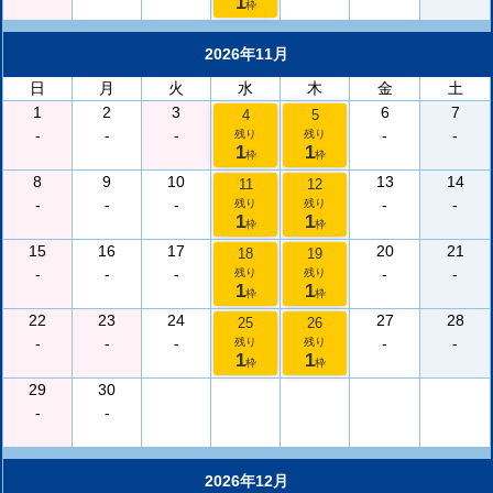
1
枠
2026年11月
日
月
火
水
木
金
土
1
2
3
6
7
4
5
-
-
-
-
-
残り
残り
1
1
枠
枠
8
9
10
13
14
11
12
-
-
-
-
-
残り
残り
1
1
枠
枠
15
16
17
20
21
18
19
-
-
-
-
-
残り
残り
1
1
枠
枠
22
23
24
27
28
25
26
-
-
-
-
-
残り
残り
1
1
枠
枠
29
30
-
-
2026年12月