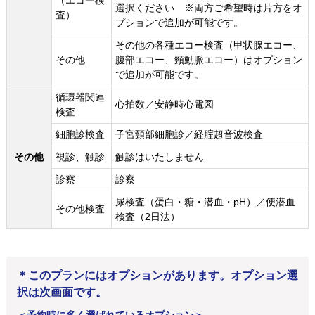
（エコー検
選択ください ※両方ご希望時は片方をオ
査）
プションで追加が可能です。
その他の各種エコー検査（甲状腺エコー、
その他
腹部エコー、頸動脈エコー）はオプション
で追加が可能です。
循環器関連
心拍数／安静時心電図
検査
細胞診検査
子宮頸部細胞診／経腟超音波検査
その他
視診、触診
触診はいたしません
診察
診察
尿検査（蛋白・糖・潜血・pH）／便潜血
その他検査
検査（2日法）
＊このプランにはオプションがあります。オプション選
択は次画面です。