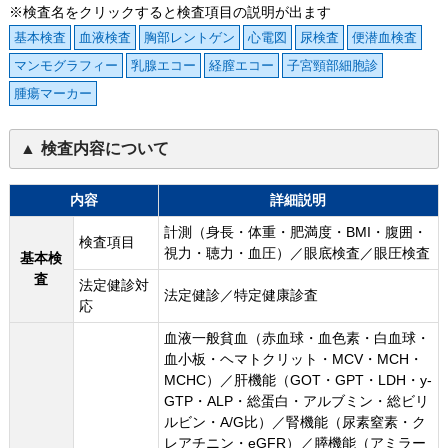
※検査名をクリックすると検査項目の説明が出ます
基本検査
血液検査
胸部レントゲン
心電図
尿検査
便潜血検査
マンモグラフィー
乳腺エコー
経膣エコー
子宮頸部細胞診
腫瘍マーカー
検査内容について
内容
詳細説明
計測（身長・体重・肥満度・BMI・腹囲・
検査項目
視力・聴力・血圧）／眼底検査／眼圧検査
基本検
査
法定健診対
法定健診／特定健康診査
応
血液一般貧血（赤血球・血色素・白血球・
血小板・ヘマトクリット・MCV・MCH・
MCHC）／肝機能（GOT・GPT・LDH・y-
GTP・ALP・総蛋白・アルブミン・総ビリ
ルビン・A/G比）／腎機能（尿素窒素・ク
レアチニン・eGFR）／膵機能（アミラー