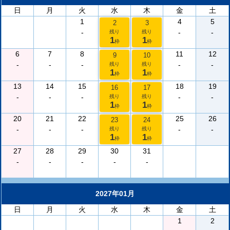
日
月
火
水
木
金
土
1
4
5
2
3
-
-
-
残り
残り
1
1
枠
枠
6
7
8
11
12
9
10
-
-
-
-
-
残り
残り
1
1
枠
枠
13
14
15
18
19
16
17
-
-
-
-
-
残り
残り
1
1
枠
枠
20
21
22
25
26
23
24
-
-
-
-
-
残り
残り
1
1
枠
枠
27
28
29
30
31
-
-
-
-
-
2027年01月
日
月
火
水
木
金
土
1
2