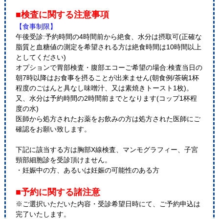
■検査に関する注意事項
【食事制限】
午後受診:予約時間の4時間前から絶食、水分は摂取可(正確な
脂質と血糖値の測定を希望される方は絶食時間は10時間以上
としてください)
オプションで胃部検査・腹部エコーご希望の場合:検査当日の
朝7時以降はお食事を摂ることが出来ません(朝食例/茶碗1杯
程度のごはんと具なし味噌汁、又は素焼きトースト1枚)。
又、水分は予約時間の2時間前までとなります(コップ1杯程
度の水)
医師から処方されたお薬をお飲みの方は処方された医師にご
確認をお願い致します。
下記に該当する方は胸部X線検査、マンモグラフィー、子宮
頸部細胞診を受診頂けません。
・妊娠中の方、あるいは妊娠の可能性のある方
■予約に関する諸注意
※ご選択いただいた内容・受診希望日時にて、ご予約申込は
完了いたします。