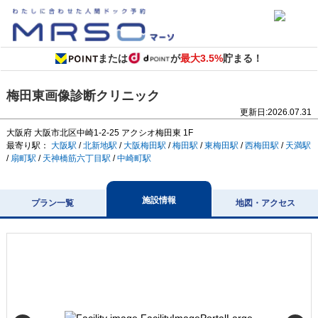
または
が
最大3.5%
貯まる！
梅田東画像診断クリニック
更新日:
2026.07.31
大阪府
大阪市北区中崎1-2-25
アクシオ梅田東 1F
最寄り駅：
大阪駅
/
北新地駅
/
大阪梅田駅
/
梅田駅
/
東梅田駅
/
西梅田駅
/
天満駅
/
扇町駅
/
天神橋筋六丁目駅
/
中崎町駅
施設情報
プラン一覧
地図・アクセス