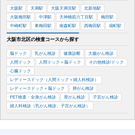
大阪
駅
天満
駅
大阪天満宮
駅
北新地
駅
大阪梅田
駅
中津
駅
天神橋筋六丁目
駅
梅田
駅
中崎町
駅
東梅田
駅
南森町
駅
西梅田
駅
扇町
駅
大阪市北区
の
検査コースから探す
脳ドック
乳がん検診
健康診断
大腸がん検診
人間ドック
人間ドック＋脳ドック
その他検診/ドック
心臓ドック
レディースドック（人間ドック＋婦人科検診）
レディースドック＋脳ドック
肺がん検診
PET検査・全身がん検診
胃がん検診
子宮がん検診
婦人科検診（乳がん検診、子宮がん検診）