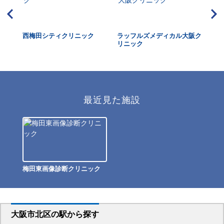
扇町
西梅田シティクリニック
ラッフルズメディカル大阪ク
近
リニック
最近見た施設
梅田東画像診断クリニック
大阪市北区
の駅から
探す