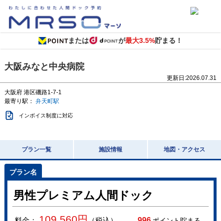
または
が
最大3.5%
貯まる！
大阪みなと中央病院
更新日:
2026.07.31
大阪府
港区磯路1-7-1
最寄り駅：
弁天町駅
インボイス制度に対応
プラン一覧
施設情報
地図・アクセス
男性プレミアム人間ドック
109,560
円
料金：
（税込）
996
ポイント貯まる