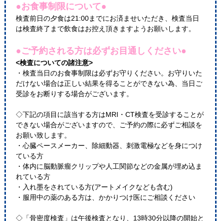
●お食事制限について●
検査前日の夕食は21:00までにお済ませいただき、検査当日
は検査終了まで飲食はお控え頂きますようお願いします。
●ご予約される方は必ずお目通しください●
<検査についての諸注意>
・検査当日のお食事制限は必ずお守りください。お守りいた
だけない場合は正しい結果を得ることができない為、当日ご
受診をお断りする場合がございます。
◇下記の項目に該当する方はMRI・CT検査を受診することが
できない場合がございますので、ご予約の際に必ずご相談を
お願い致します。
・心臓ペースメーカー、除細動器、刺激電極などを身につけ
ている方
・体内に脳動脈瘤クリップや人工関節などの金属が埋め込ま
れている方
・入れ墨をされている方(アートメイクなども含む)
・服用中の薬のある方は、かかりつけ医にご相談ください
◇「骨密度検査」は午後検査となり、13時30分以降の開始と