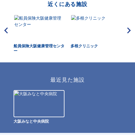
近くにある施設
クリ
船員保険大阪健康管理センタ
多根クリニック
大
ー
最近見た施設
大阪みなと中央病院