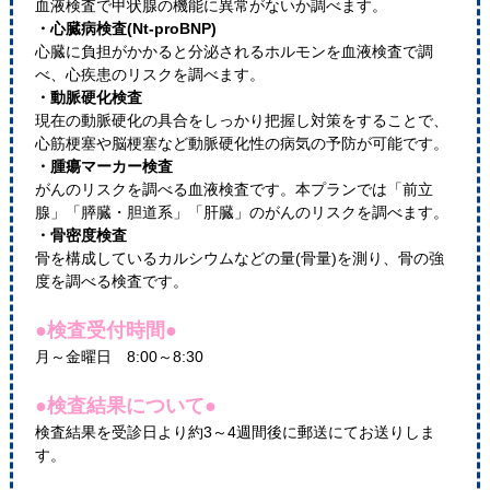
血液検査で甲状腺の機能に異常がないか調べます。
・心臓病検査(Nt-proBNP)
心臓に負担がかかると分泌されるホルモンを血液検査で調
べ、心疾患のリスクを調べます。
・動脈硬化検査
現在の動脈硬化の具合をしっかり把握し対策をすることで、
心筋梗塞や脳梗塞など動脈硬化性の病気の予防が可能です。
・腫瘍マーカー検査
がんのリスクを調べる血液検査です。本プランでは「前立
腺」「膵臓・胆道系」「肝臓」のがんのリスクを調べます。
・骨密度検査
骨を構成しているカルシウムなどの量(骨量)を測り、骨の強
度を調べる検査です。
●検査受付時間●
月～金曜日 8:00～8:30
●検査結果について●
検査結果を受診日より約3～4週間後に郵送にてお送りしま
す。