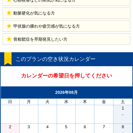
心筋梗塞などの病気が気になる方
動脈硬化が気になる方
甲状腺の腫れや疲労感が気になる方
骨粗鬆症を早期発見したい方
このプランの空き状況カレンダー
カレンダーの希望日を押してください
2026年08月
日
月
火
水
木
金
土
1
-
2
3
4
5
6
7
8