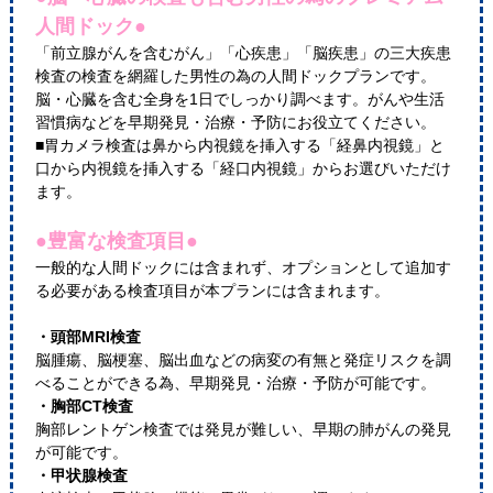
人間ドック●
「前立腺がんを含むがん」「心疾患」「脳疾患」の三大疾患
検査の検査を網羅した男性の為の人間ドックプランです。
脳・心臓を含む全身を1日でしっかり調べます。がんや生活
習慣病などを早期発見・治療・予防にお役立てください。
■胃カメラ検査は鼻から内視鏡を挿入する「経鼻内視鏡」と
口から内視鏡を挿入する「経口内視鏡」からお選びいただけ
ます。
●豊富な検査項目●
一般的な人間ドックには含まれず、オプションとして追加す
る必要がある検査項目が本プランには含まれます。
・頭部MRI検査
脳腫瘍、脳梗塞、脳出血などの病変の有無と発症リスクを調
べることができる為、早期発見・治療・予防が可能です。
・胸部CT検査
胸部レントゲン検査では発見が難しい、早期の肺がんの発見
が可能です。
・甲状腺検査