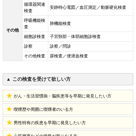
循環器関連
安静時心電図／血圧測定／動脈硬化検査
検査
呼吸機能検
肺機能検査
査
その他
細胞診検査
子宮頸部・体部細胞診検査
診察
診察／問診
その他検査
尿検査／便潜血検査
この検査を受けて欲しい方
がん・生活習慣病・脳疾患等を早期に発見したい方
喫煙歴や周囲に喫煙者のいる方
男性特有の疾患を早期に発見したい方