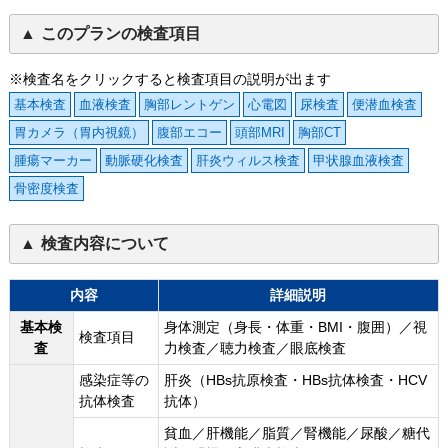
このプランの検査項目
※検査名をクリックすると検査項目の説明が出ます
基本検査
血液検査
胸部レントゲン
心電図
尿検査
便潜血検査
胃カメラ（胃内視鏡）
腹部エコー
頭部MRI
胸部CT
腫瘍マーカー
動脈硬化検査
肝炎ウィルス検査
甲状腺血液検査
骨密度検査
検査内容について
内容
詳細説明
基本検
身体測定（身長・体重・BMI・腹囲）／視
検査項目
査
力検査／聴力検査／眼底検査
感染症等の
肝炎（HBs抗原検査・HBs抗体検査・HCV
抗体検査
抗体）
貧血／肝機能／脂質／腎機能／尿酸／糖代