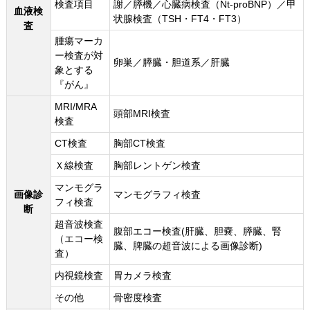
検査項目
謝／膵機／心臓病検査（Nt-proBNP）／甲
血液検
状腺検査（TSH・FT4・FT3）
査
腫瘍マーカ
ー検査が対
卵巣／膵臓・胆道系／肝臓
象とする
『がん』
MRI/MRA
頭部MRI検査
検査
CT検査
胸部CT検査
Ｘ線検査
胸部レントゲン検査
マンモグラ
画像診
マンモグラフィ検査
フィ検査
断
超音波検査
腹部エコー検査(肝臓、胆嚢、膵臓、腎
（エコー検
臓、脾臓の超音波による画像診断)
査）
内視鏡検査
胃カメラ検査
その他
骨密度検査