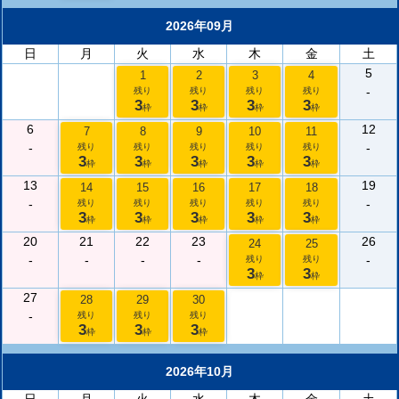
2026年09月
日
月
火
水
木
金
土
5
1
2
3
4
-
残り
残り
残り
残り
3
3
3
3
枠
枠
枠
枠
6
12
7
8
9
10
11
-
-
残り
残り
残り
残り
残り
3
3
3
3
3
枠
枠
枠
枠
枠
13
19
14
15
16
17
18
-
-
残り
残り
残り
残り
残り
3
3
3
3
3
枠
枠
枠
枠
枠
20
21
22
23
26
24
25
-
-
-
-
-
残り
残り
3
3
枠
枠
27
28
29
30
-
残り
残り
残り
3
3
3
枠
枠
枠
2026年10月