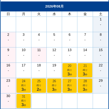
2026年08月
日
月
火
水
木
金
土
1
-
2
3
4
5
6
7
8
-
-
-
-
-
-
-
9
10
11
12
13
14
15
-
-
-
-
-
-
-
16
17
18
19
22
20
21
-
-
-
-
-
残り
残り
3
3
枠
枠
23
29
24
25
26
27
28
-
-
残り
残り
残り
残り
残り
3
2
3
3
3
枠
枠
枠
枠
枠
30
31
-
残り
3
枠