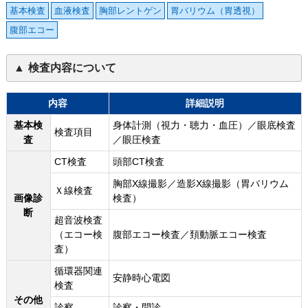
基本検査
血液検査
胸部レントゲン
胃バリウム（胃透視）
腹部エコー
検査内容について
内容
詳細説明
基本検
身体計測（視力・聴力・血圧）／眼底検査
検査項目
査
／眼圧検査
CT検査
頭部CT検査
胸部X線撮影／造影X線撮影（胃バリウム
Ｘ線検査
画像診
検査）
断
超音波検査
（エコー検
腹部エコー検査／頚動脈エコー検査
査）
循環器関連
安静時心電図
検査
その他
診察
診察・問診