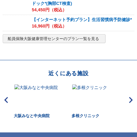
ドック*(胸部CT検査)
54,450
円（税込）
【インターネット予約プラン】生活習慣病予防健診*
16,960
円（税込）
船員保険大阪健康管理センター
のプラン一覧を見る
近くにある施設
クリ
大阪みなと中央病院
多根クリニック
大