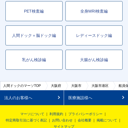
PET検査編
全身MRI検査編
人間ドック＋脳ドック編
レディースドック編
乳がん検診編
大腸がん検診編
人間ドックのマーソTOP
大阪府
大阪市
大阪市港区
船員
法人のお客様へ
医療施設様へ
マーソについて
利用規約
プライバシーポリシー
特定商取引法に基づく表記
お問い合わせ
会社概要
掲載について
サイトマップ