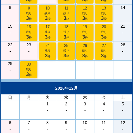
枠
枠
枠
枠
8
14
9
10
11
12
13
-
-
残り
残り
残り
残り
残り
3
3
3
3
3
枠
枠
枠
枠
枠
15
21
16
17
18
19
20
-
-
残り
残り
残り
残り
残り
3
3
3
3
3
枠
枠
枠
枠
枠
22
23
28
24
25
26
27
-
-
-
残り
残り
残り
残り
3
3
3
3
枠
枠
枠
枠
29
30
-
残り
3
枠
2026年12月
日
月
火
水
木
金
土
1
2
3
4
5
-
-
-
-
-
6
7
8
9
10
11
12
-
-
-
-
-
-
-