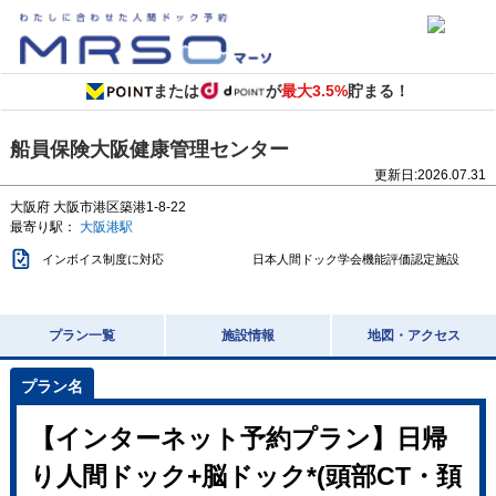
または
が
最大3.5%
貯まる！
船員保険大阪健康管理センター
更新日:
2026.07.31
大阪府
大阪市港区築港1-8-22
最寄り駅：
大阪港駅
インボイス制度に対応
日本人間ドック学会機能評価認定施設
プラン一覧
施設情報
地図・アクセス
【インターネット予約プラン】日帰
り人間ドック+脳ドック*(頭部CT・頚