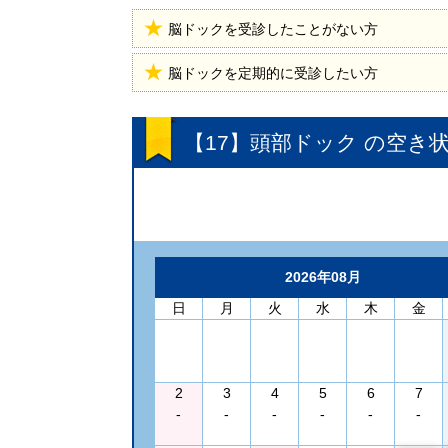
脳ドックを受診したことがない方
脳ドックを定期的に受診したい方
【17】頭部ドック
の空き
2026年08月
日
月
火
水
木
金
2
3
4
5
6
7
-
-
-
-
-
-