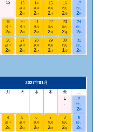
12
13
14
15
16
17
-
残り
残り
残り
残り
残り
2
2
2
2
2
枠
枠
枠
枠
枠
19
20
21
22
23
24
残り
残り
残り
残り
残り
残り
2
2
2
2
2
2
枠
枠
枠
枠
枠
枠
26
27
28
29
30
31
残り
残り
残り
残り
残り
残り
2
2
2
2
1
2
枠
枠
枠
枠
枠
枠
2027年01月
月
火
水
木
金
土
1
2
-
残り
2
枠
4
5
6
7
8
9
残り
残り
残り
残り
残り
残り
2
2
2
2
2
2
枠
枠
枠
枠
枠
枠