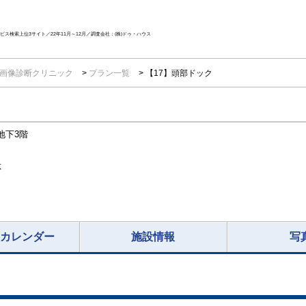
ス検索上位3サイト／22年11月～12月／調査会社：(株)ドゥ・ハウス
T画像診断クリニック
プラン一覧
【17】頭部ドック
地下3階
応
況カレンダー
施設情報
写