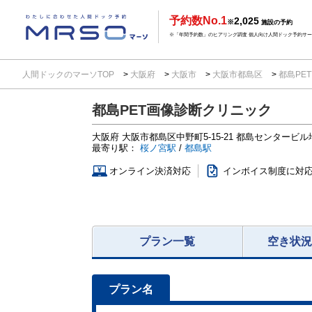
予約数No.1
2,025
※
施設の予約
※「年間予約数」のヒアリング調査 個人向け人間ドック予約サービ
人間ドックのマーソTOP
大阪府
大阪市
大阪市都島区
都島PE
都島PET画像診断クリニック
大阪府
大阪市都島区中野町5-15-21
都島センタービル
最寄り駅：
桜ノ宮駅
/
都島駅
オンライン決済対応
インボイス制度に対
プラン一覧
空き状