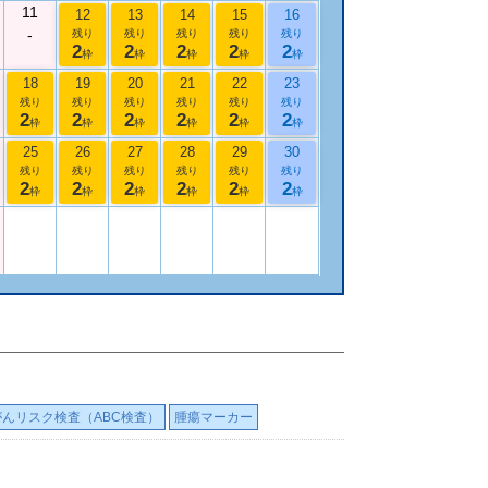
11
12
13
14
15
16
-
残り
残り
残り
残り
残り
2
2
2
2
2
枠
枠
枠
枠
枠
18
19
20
21
22
23
残り
残り
残り
残り
残り
残り
2
2
2
2
2
2
枠
枠
枠
枠
枠
枠
25
26
27
28
29
30
残り
残り
残り
残り
残り
残り
2
2
2
2
2
2
枠
枠
枠
枠
枠
枠
がんリスク検査（ABC検査）
腫瘍マーカー