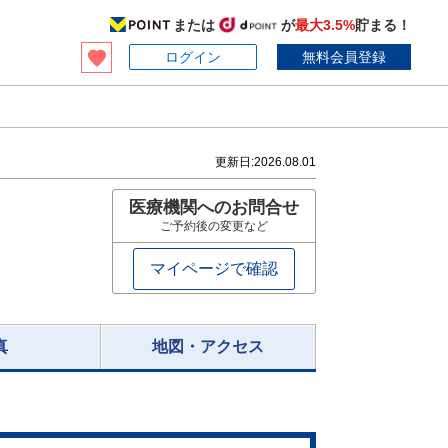
または
が
最大3.5%
貯まる！
ログイン
無料会員登録
更新日:
2026.08.01
医療機関へのお問合せ
ご予約後の変更など
マイページで確認
真
地図・アクセス