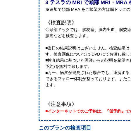
3 テスラの MRI で頭部 MRI・M
※追加で頚部 MRA をご希望の方は脳ドック
《検査説明》
◇頭部ドックでは、脳梗塞、脳内出血、脳委
脈瘤などを検査します。
■当日の結果説明はございません。検査結果は 
す。検査画像については DVD にてお渡し致し
■検査結果に基づいた医師からの説明を希望さ
予約)を無料で致します。
■万一、病変が発見された場合でも、連携する
できるフォロー体制が整っております。また
ます。
《注意事項》
■インターネットでのご予約は、『仮予約』で
このプランの検査項目