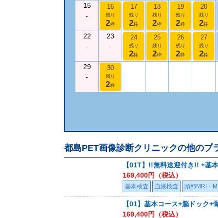
15
16
17
18
19
20
-
残り
残り
残り
残り
残り
2
2
2
2
2
枠
枠
枠
枠
枠
22
23
24
25
26
27
-
-
残り
残り
残り
残り
2
2
2
2
枠
枠
枠
枠
29
30
-
残り
2
枠
都島PET画像診断クリニック
の他のプ
【01T】!!無料送迎付き!! 
169,400
円（税込）
基本検査
血液検査
頭部MRI・M
【01】基本コース+脳ドック+
169,400
円（税込）