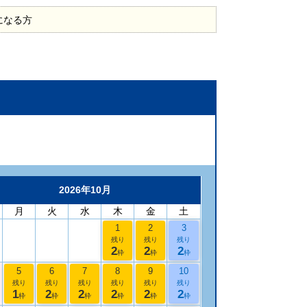
になる方
2026年10月
月
火
水
木
金
土
1
2
3
残り
残り
残り
2
2
2
枠
枠
枠
5
6
7
8
9
10
残り
残り
残り
残り
残り
残り
1
2
2
2
2
2
枠
枠
枠
枠
枠
枠