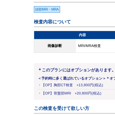
頭部MRI・MRA
検査内容について
内容
画像診断
MRI/MRA検査
＊このプランにはオプションがあります
＜予約時に多く選ばれているオプション＞
＊オ
・
【OP】胸部CT検査
+
13,800
円
(税込)
・
【OP】骨盤部MRI
+
20,800
円
(税込)
この検査を受けて欲しい方