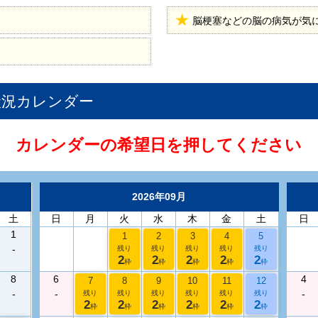
脳梗塞などの脳の病気が気
状況カレンダー
カレンダーの希望日を押してください
2026年09月
土
日
月
火
水
木
金
土
日
1
1
2
3
4
5
-
残り
残り
残り
残り
残り
2
2
2
2
2
枠
枠
枠
枠
枠
8
6
4
7
8
9
10
11
12
-
-
-
残り
残り
残り
残り
残り
残り
2
2
2
2
2
2
枠
枠
枠
枠
枠
枠