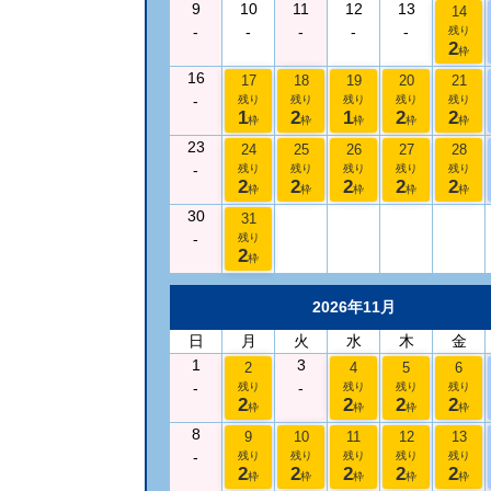
9
10
11
12
13
14
-
-
-
-
-
残り
2
枠
16
17
18
19
20
21
-
残り
残り
残り
残り
残り
1
2
1
2
2
枠
枠
枠
枠
枠
23
24
25
26
27
28
-
残り
残り
残り
残り
残り
2
2
2
2
2
枠
枠
枠
枠
枠
30
31
-
残り
2
枠
2026年11月
日
月
火
水
木
金
1
3
2
4
5
6
-
-
残り
残り
残り
残り
2
2
2
2
枠
枠
枠
枠
8
9
10
11
12
13
-
残り
残り
残り
残り
残り
2
2
2
2
2
枠
枠
枠
枠
枠