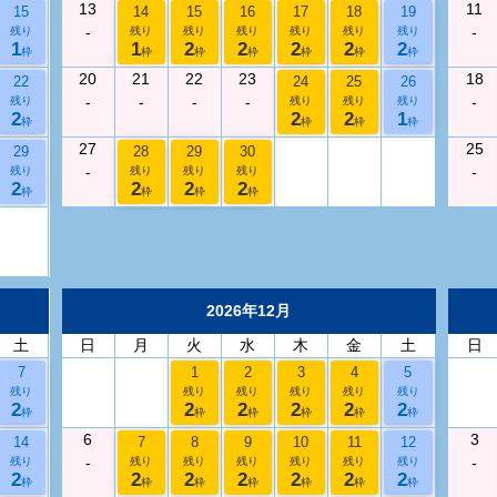
13
11
15
14
15
16
17
18
19
-
-
残り
残り
残り
残り
残り
残り
残り
1
1
2
2
2
2
2
枠
枠
枠
枠
枠
枠
枠
20
21
22
23
18
22
24
25
26
-
-
-
-
-
残り
残り
残り
残り
2
2
2
1
枠
枠
枠
枠
27
25
29
28
29
30
-
-
残り
残り
残り
残り
2
2
2
2
枠
枠
枠
枠
2026年12月
土
日
月
火
水
木
金
土
日
7
1
2
3
4
5
残り
残り
残り
残り
残り
残り
2
2
2
2
2
2
枠
枠
枠
枠
枠
枠
6
3
14
7
8
9
10
11
12
-
-
残り
残り
残り
残り
残り
残り
残り
2
2
2
2
2
2
2
枠
枠
枠
枠
枠
枠
枠