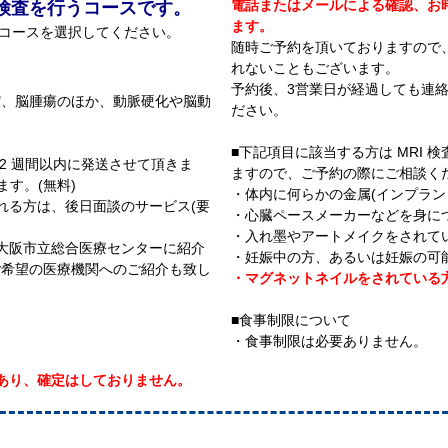
電話またはメールによる確認、お
RA 検査を行うコースです。
ます。
のコースを選択してください。
随時ご予約を頂いておりますので
れないこともございます。
予約後、3営業日が経過しても連
縮、脳腫瘍のほか、動脈硬化や脳動
ださい。
■下記項目に該当する方は MRI
2 週間以内に発送させて頂きま
ますので、ご予約の際にご相談く
ます。(無料)
・体内に何らかの金属(インプラン
れる方は、後日面談のサービス(要
・心臓ペースメーカーなどを身に
・入れ墨やアートメイクをされて
大阪市立総合医療センターに紹介
・妊娠中の方、あるいは妊娠の可
ご希望の医療機関へのご紹介も致し
・マグネットネイルをされている
■食事制限について
・食事制限は必要ありません。
あり、確定はしておりません。