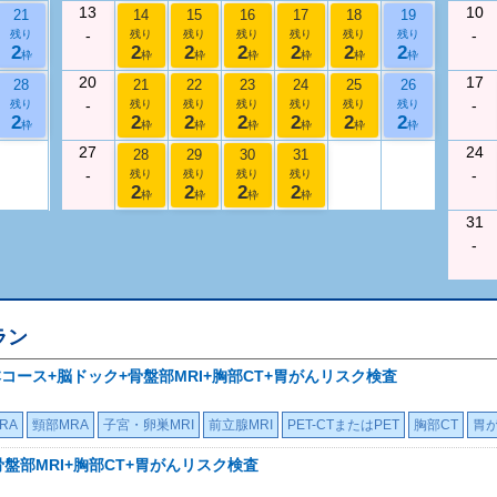
13
10
21
14
15
16
17
18
19
-
-
残り
残り
残り
残り
残り
残り
残り
2
2
2
2
2
2
2
枠
枠
枠
枠
枠
枠
枠
20
17
28
21
22
23
24
25
26
-
-
残り
残り
残り
残り
残り
残り
残り
2
2
2
2
2
2
2
枠
枠
枠
枠
枠
枠
枠
27
24
28
29
30
31
-
-
残り
残り
残り
残り
2
2
2
2
枠
枠
枠
枠
31
-
ラン
+基本コース+脳ドック+骨盤部MRI+胸部CT+胃がんリスク検査
RA
頸部MRA
子宮・卵巣MRI
前立腺MRI
PET-CTまたはPET
胸部CT
胃
骨盤部MRI+胸部CT+胃がんリスク検査