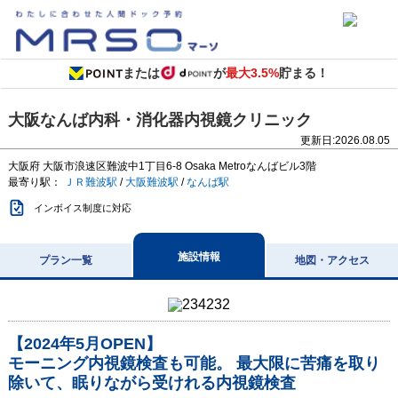
または
が
最大3.5%
貯まる！
大阪なんば内科・消化器内視鏡クリニック
更新日:
2026.08.05
大阪府
大阪市浪速区難波中1丁目6-8
Osaka Metroなんばビル3階
最寄り駅：
ＪＲ難波駅
/
大阪難波駅
/
なんば駅
インボイス制度に対応
施設情報
プラン一覧
地図・アクセス
【2024年5月OPEN】
モーニング内視鏡検査も可能。 最大限に苦痛を取り
除いて、眠りながら受けれる内視鏡検査