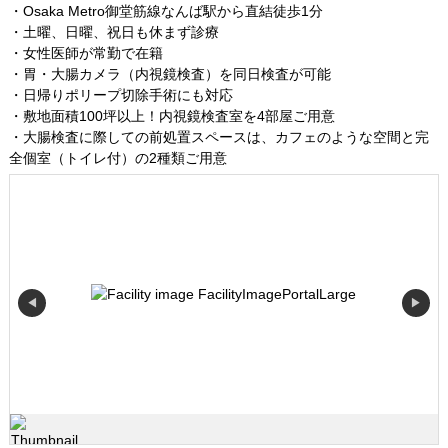
・Osaka Metro御堂筋線なんば駅から直結徒歩1分
・土曜、日曜、祝日も休まず診療
・女性医師が常勤で在籍
・胃・大腸カメラ（内視鏡検査）を同日検査が可能
・日帰りポリープ切除手術にも対応
・敷地面積100坪以上！内視鏡検査室を4部屋ご用意
・大腸検査に際しての前処置スペースは、カフェのような空間と完
全個室（トイレ付）の2種類ご用意
◀
▶