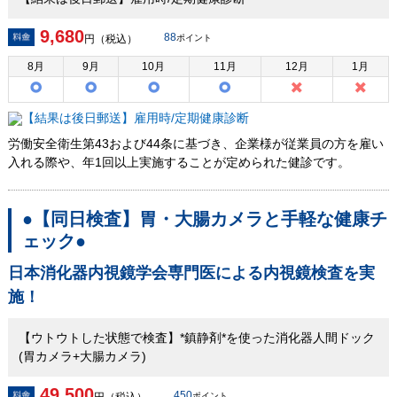
9,680
88
円（税込）
ポイント
8
月
9
月
10
月
11
月
12
月
1
月
労働安全衛生第43および44条に基づき、企業様が従業員の方を雇い
入れる際や、年1回以上実施することが定められた健診です。
●【同日検査】胃・大腸カメラと手軽な健康チ
ェック●
日本消化器内視鏡学会専門医による内視鏡検査を実
施！
【ウトウトした状態で検査】*鎮静剤*を使った消化器人間ドック
(胃カメラ+大腸カメラ)
49,500
450
ポイント