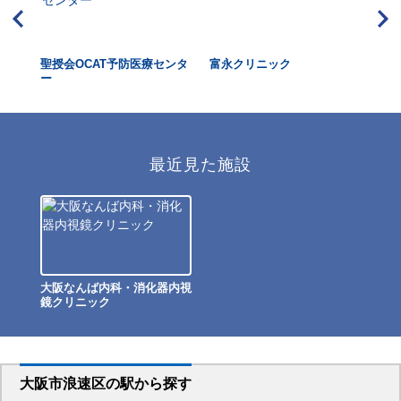
リニ
聖授会OCAT予防医療センタ
富永クリニック
入
ー
最近見た施設
大阪なんば内科・消化器内視
鏡クリニック
大阪市浪速区
の駅から
探す