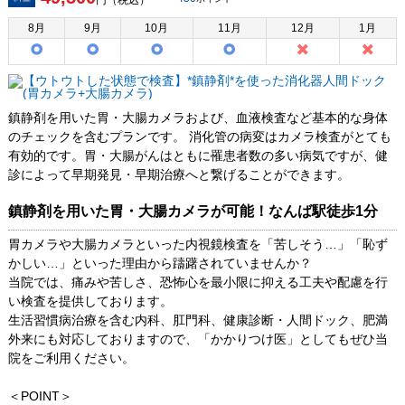
円（税込）
8
月
9
月
10
月
11
月
12
月
1
月
鎮静剤を用いた胃・大腸カメラおよび、血液検査など基本的な身体
のチェックを含むプランです。 消化管の病変はカメラ検査がとても
有効的です。胃・大腸がんはともに罹患者数の多い病気ですが、健
診によって早期発見・早期治療へと繋げることができます。
鎮静剤を用いた胃・大腸カメラが可能！なんば駅徒歩1分
胃カメラや大腸カメラといった内視鏡検査を「苦しそう…」「恥ず
かしい…」といった理由から躊躇されていませんか？
当院では、痛みや苦しさ、恐怖心を最小限に抑える工夫や配慮を行
い検査を提供しております。
生活習慣病治療を含む内科、肛門科、健康診断・人間ドック、肥満
外来にも対応しておりますので、「かかりつけ医」としてもぜひ当
院をご利用ください。
＜POINT＞