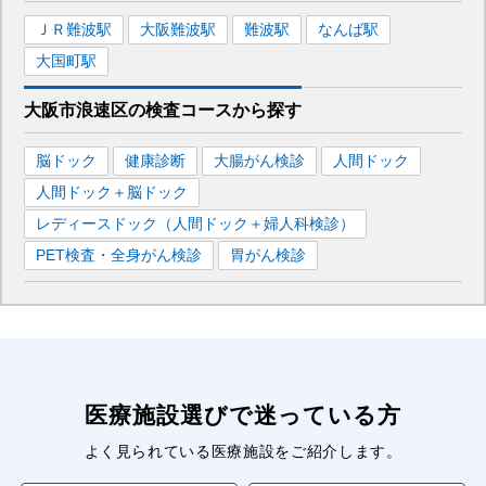
ＪＲ難波
駅
大阪難波
駅
難波
駅
なんば
駅
大国町
駅
大阪市浪速区
の
検査コースから探す
脳ドック
健康診断
大腸がん検診
人間ドック
人間ドック＋脳ドック
レディースドック（人間ドック＋婦人科検診）
PET検査・全身がん検診
胃がん検診
医療施設選びで迷っている方
よく見られている医療施設をご紹介します。