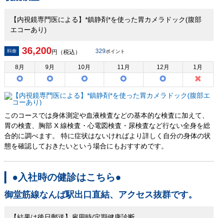
【内視鏡専門医による】*鎮静剤*を使った胃カメラドック(腹部
エコーあり)
36,200
329
円（税込）
ポイント
8
月
9
月
10
月
11
月
12
月
1
月
このコースでは身体測定や血液検査などの基本的な検査に加えて、
胃の検査、胸部 X 線検査・心電図検査・尿検査など行ない全身を総
合的に調べます。 特に症状はないければより詳しく自分の身体の状
態を確認しておきたいという場合にもおすすめです。
●入社時の健診はこちら●
御堂筋線なんば駅出口直結、アクセス抜群です。
【結果は後日郵送】雇用時/定期健康診断