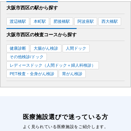
大阪市西区
の駅から
探す
渡辺橋
駅
本町
駅
肥後橋
駅
阿波座
駅
西大橋
駅
大阪市西区
の
検査コースから探す
健康診断
大腸がん検診
人間ドック
その他検診/ドック
レディースドック（人間ドック＋婦人科検診）
PET検査・全身がん検診
胃がん検診
医療施設選びで迷っている方
よく見られている医療施設をご紹介します。