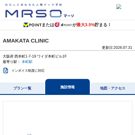
または
が
最大3.5%
貯まる！
AMAKATA CLINIC
更新日:
2026.07.31
大阪府
西本町1-7-19
ワイダ本町ビル1F
最寄り駅：
本町駅
インボイス制度に対応
施設情報
プラン一覧
地図・アクセス