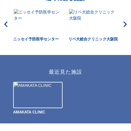
ニッセイ予防医学センター
リベ大総合クリニック大阪院
う
視
最近見た施設
AMAKATA CLINIC