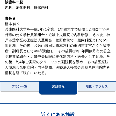
診療科一覧
内科、消化器科、肝臓内科
責任者
橋本 尚久
兵庫医科大学を平成6年に卒業、1年間大学で研修した後2年間伊
丹市の公立学校共済組合・近畿中央病院で内科研修、その後、神
戸市垂水区の医療法人薫風会・佐野病院で一般内科医として6年
間勤務、その後、和歌山県田辺市本宮町の田辺市本宮さくら診療
所・副所長として4年間勤務し、その後再び約5年間伊丹市の公立
学校共済組合・近畿中央病院に消化器内科・医長として勤務、そ
の後、約4年ご実家のクリニックの副院長を勤め、その後医療法
人博悠会名取病院・内科勤務、医療法人桜希会東朋八尾病院内科
部長を経て現在にいたる。
プラン一覧
施設情報
地図・アクセス
近くにある施設