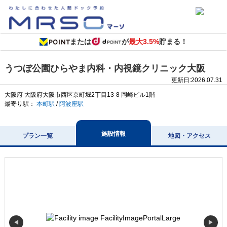
または
が
最大3.5%
貯まる！
うつぼ公園ひらやま内科・内視鏡クリニック大阪
更新日:
2026.07.31
大阪府
大阪府大阪市西区京町堀2丁目13-8
岡崎ビル1階
最寄り駅：
本町駅
/
阿波座駅
施設情報
プラン一覧
地図・アクセス
◀
▶