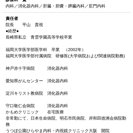
内科／消化器内科／肝臓・胆嚢・膵臓内科／肛門内科
責任者
院長 平山 貴視
●経歴●
長崎県私立 青雲学園高等学校卒業
福岡大学医学部医学科 卒業 （2002年）
福岡大学医学部付属病院 研修医(大学病院および関連病院勤務)
神戸赤十字病院 消化器内科
愛知県がんセンター 消化器内科
淀川キリスト教病院 消化器内科
守口敬仁会病院 消化器内科
かもめクリニック 在宅医療
非常勤にて、日本生命病院、明石市民病院、岸和田徳洲会病院勤
務
うつぼ公園ひらやま内科・内視鏡クリニック大阪 開院