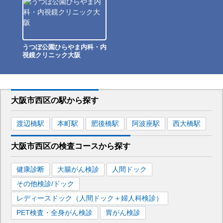
うつぼ公園ひらやま内科・内
視鏡クリニック大阪
大阪市西区
の駅から
探す
渡辺橋
駅
本町
駅
肥後橋
駅
阿波座
駅
西大橋
駅
大阪市西区
の
検査コースから探す
健康診断
大腸がん検診
人間ドック
その他検診/ドック
レディースドック（人間ドック＋婦人科検診）
PET検査・全身がん検診
胃がん検診