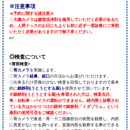
※注意事項
≪予約に関する諸注意≫
◇
大腸カメラは腸管洗浄剤を服用していただく必要があるた
め、人間ドックのお日にちよりも前に必ず一度診察にご来院
いただく必要がありますので御了承ください。
n>
◎検査について
<胃部検査>
◇
胃カメラ
を実施します。
◇胃カメラ
経鼻、経口
の方法からお選びいただけます。
◇出来るだけ苦痛の少ない検査を目指しておりますので基本
的に
鎮静剤(うとうとする薬)
を使用させて頂いています。
※鎮静剤(うとうとする薬)を希望された方は、検査当日、
車・自転車・バイクの運転ができません。緑内障と診断され
ている方はかかりつけの眼科で鎮静剤「ミダゾラム」という
薬剤の使用可否をご確認ください。
◇胃カメラで食道・胃・十二指腸部分の状態を観察し、内部
に異変がないかを調べます。直接内部を観察する事ができる