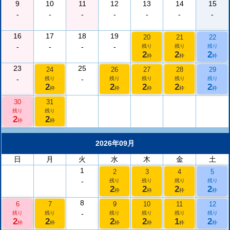
9
10
11
12
13
14
15
-
-
-
-
-
-
-
16
17
18
19
20
21
22
-
-
-
-
残り
残り
残り
2
2
2
枠
枠
枠
23
25
24
26
27
28
29
-
-
残り
残り
残り
残り
残り
2
2
2
2
2
枠
枠
枠
枠
枠
30
31
残り
残り
2
2
枠
枠
2026年09月
日
月
火
水
木
金
土
1
2
3
4
5
-
残り
残り
残り
残り
2
2
2
2
枠
枠
枠
枠
8
6
7
9
10
11
12
-
残り
残り
残り
残り
残り
残り
2
2
2
2
1
2
枠
枠
枠
枠
枠
枠