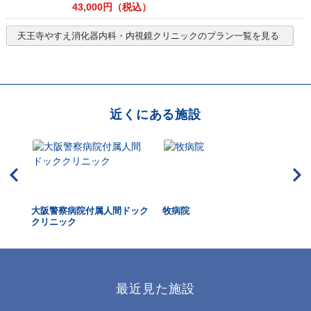
43,000
円（税込）
天王寺やすえ消化器内科・内視鏡クリニック
のプラン一覧を見る
近くにある施設
大阪警察病院付属人間ドック
牧病院
玉
クリニック
最近見た施設