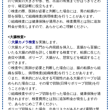
ので病変の大きさや形、色、出血の有無までがはっきりとわ
かり、確定診断に役立ちます。
◇検査の際、医師が必要と判断した場合には、胃の粘膜の一
部を採取して組織検査(病理検査)を行うことがあります。
◇組織検査には健康保険が適用され、検査費用とは別に追加
料金が発生しますので、あらかじめご理解ください。
<大腸検査>
◇
大腸カメラ検査
を実施します。
◇大腸カメラは、肛門から内視鏡を挿入し、直腸から盲腸に
いたる大腸の内部を詳しく観察する検査です。粘膜に生じた
炎症や潰瘍、ポリープ、大腸がん、憩室などを確認すること
ができます。
◇検査中に医師が必要と判断した場合には、腸の粘膜から組
織を採取し、病理検査(組織検査)を行うことがあります。
◇また、将来的にがん化する可能性のある大腸ポリープが認
められた場合には、その場で切除(日帰りポリープ切除)を行
うことがあります。
◇組織検査やポリープ切除を行った場合には、健康保険が適
用されますが、検査費用とは別に追加料金が発生しますの
で、あらかじめご了承ください。
ポリープ切除をした場合、出血リスクがあるため1週間は禁