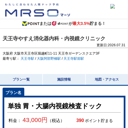
または
が
最大3.5%
貯まる！
天王寺やすえ消化器内科・内視鏡クリニック
更新日:
2026.07.31
大阪府
大阪市天王寺区堀越町11-11
天王寺ガーデンスクエア3F
最寄り駅：
天王寺駅
/
大阪阿部野橋駅
/
天王寺駅前駅
プラン一覧
施設情報
地図・アクセス
単独 胃・大腸内視鏡検査ドック
43,000
円
料金：
（税込）
390
ポイント貯まる