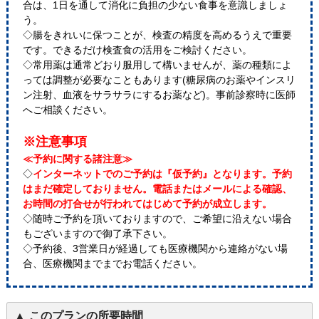
合は、1日を通して消化に負担の少ない食事を意識しましょ
う。
◇腸をきれいに保つことが、検査の精度を高めるうえで重要
です。できるだけ検査食の活用をご検討ください。
◇常用薬は通常どおり服用して構いませんが、薬の種類によ
っては調整が必要なこともあります(糖尿病のお薬やインスリ
ン注射、血液をサラサラにするお薬など)。事前診察時に医師
へご相談ください。
※注意事項
≪予約に関する諸注意≫
◇
インターネットでのご予約は『仮予約』となります。予約
はまだ確定しておりません。電話またはメールによる確認、
お時間の打合せが行われてはじめて予約が成立します。
◇随時ご予約を頂いておりますので、ご希望に沿えない場合
もございますので御了承下さい。
◇予約後、3営業日が経過しても医療機関から連絡がない場
合、医療機関までまでお電話ください。
このプランの所要時間