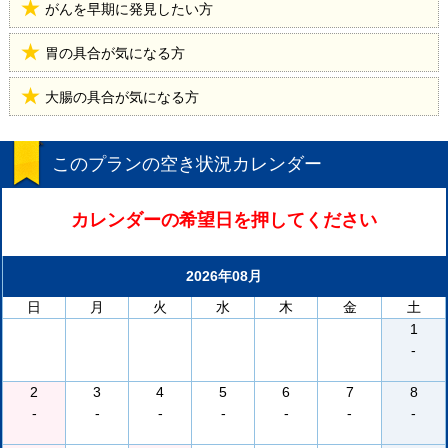
がんを早期に発見したい方
胃の具合が気になる方
大腸の具合が気になる方
このプランの空き状況カレンダー
カレンダーの希望日を押してください
2026年08月
日
月
火
水
木
金
土
1
-
2
3
4
5
6
7
8
-
-
-
-
-
-
-