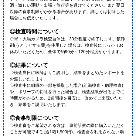
酒・激しい運動・出張・旅行等を避けてください。また翌日
以降の食事制限がかかる場合があります。詳しくは切除した
場合にお伝えいたします。
◎検査時間について
◇胃・大腸カメラ検査自体は、30分程度で終了します。鎮静
剤(うとうとする薬)を使用した場合は、検査後にしっかりお
休みいただくため、全体で約90分～120分程度かかります。
◎結果について
◇検査当日に医師よりご説明し、結果をまとめたレポートを
お渡しいたします。
◇検査中に組織の一部を採取した場合(組織検査・病理検査)
や、ポリープの切除を行った場合は、検査結果が出るまでに
時間がかかるため、2週間後を目安に、改めてご来院いただ
き、結果をご説明いたします。
◎食事制限について
◇検査食をご希望される方は、事前診察の際に購入いただく
ことが可能です(別途1箱1,500円)。検査食を利用されない場