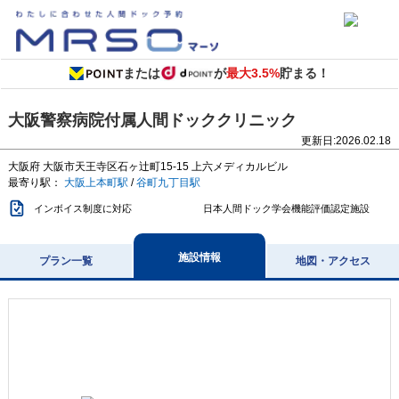
または
が
最大3.5%
貯まる！
大阪警察病院付属人間ドッククリニック
更新日:
2026.02.18
大阪府
大阪市天王寺区石ヶ辻町15-15
上六メディカルビル
最寄り駅：
大阪上本町駅
/
谷町九丁目駅
インボイス制度に対応
日本人間ドック学会機能評価認定施設
施設情報
プラン一覧
地図・アクセス