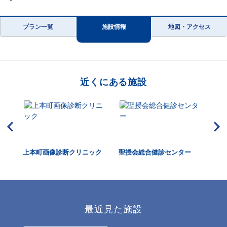
-
プラン一覧
施設情報
地図・アクセス
近くにある施設
上本町画像診断クリニック
聖授会総合健診センター
天
視
最近見た施設