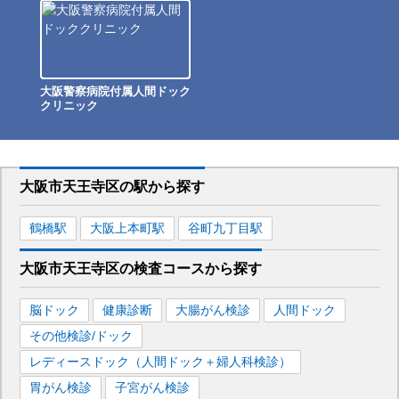
大阪警察病院付属人間ドック
クリニック
大阪市天王寺区
の駅から
探す
鶴橋
駅
大阪上本町
駅
谷町九丁目
駅
大阪市天王寺区
の
検査コースから探す
脳ドック
健康診断
大腸がん検診
人間ドック
その他検診/ドック
レディースドック（人間ドック＋婦人科検診）
胃がん検診
子宮がん検診