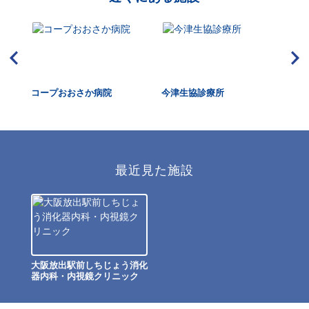
リニ
コープおおさか病院
今津生協診療所
ま
最近見た施設
大阪放出駅前しちじょう消化
器内科・内視鏡クリニック