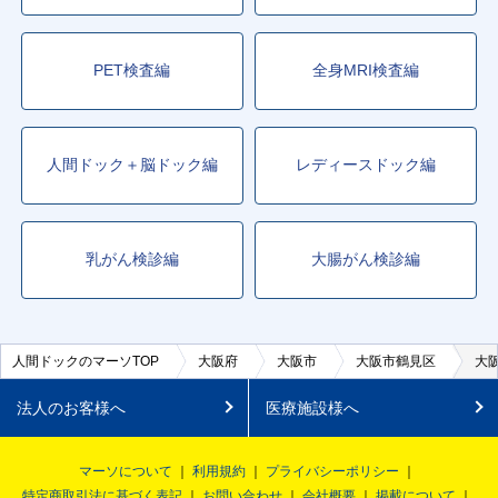
PET検査編
全身MRI検査編
人間ドック＋脳ドック編
レディースドック編
乳がん検診編
大腸がん検診編
人間ドックのマーソTOP
大阪府
大阪市
大阪市鶴見区
大
法人のお客様へ
医療施設様へ
マーソについて
利用規約
プライバシーポリシー
特定商取引法に基づく表記
お問い合わせ
会社概要
掲載について