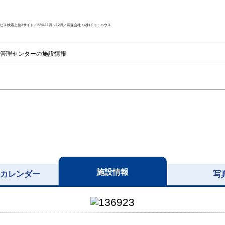
ス検索上位3サイト／22年11月～12月／調査会社：(株)ドゥ・ハウス
管理センターの施設情報
施設情報
況カレンダー
写