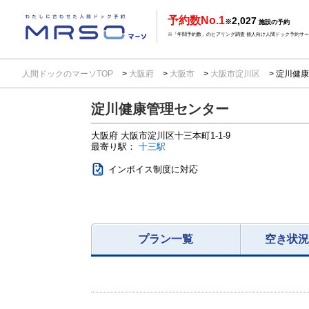
予約数No.1
2,027
※
施設の予約
※「年間予約数」のヒアリング調査 個人向け人間ドック予約サービ
人間ドックのマーソTOP
大阪府
大阪市
大阪市淀川区
淀川健康
淀川健康管理センター
大阪府
大阪市淀川区十三本町1-1-9
最寄り駅：
十三駅
インボイス制度に対応
プラン一覧
空き状