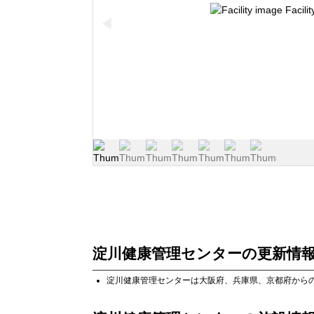
◀
淀川健康管理センター
の更新情
淀川健康管理センター
は
大阪府
、
兵庫県
、
京都府
から