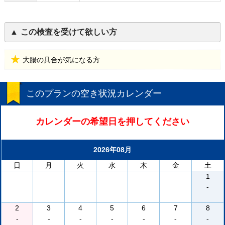
この検査を受けて欲しい方
大腸の具合が気になる方
このプランの空き状況カレンダー
カレンダーの希望日を押してください
2026年08月
日
月
火
水
木
金
土
1
-
2
3
4
5
6
7
8
-
-
-
-
-
-
-