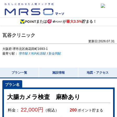
または
が
最大3.5%
貯まる！
瓦谷クリニック
更新日:
2026.07.31
大阪府
堺市北区南花田町1693-1
最寄り駅：
堺市駅
/
河内松原駅
/
新金岡駅
プラン一覧
施設情報
地図・アクセス
大腸カメラ検査 麻酔あり
22,000
円
料金：
（税込）
200
ポイント貯まる