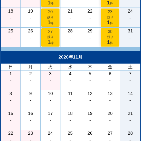
1
1
枠
枠
18
19
21
22
24
20
23
-
-
-
-
-
残り
残り
1
1
枠
枠
25
26
28
29
31
27
30
-
-
-
-
-
残り
残り
1
1
枠
枠
2026年11月
日
月
火
水
木
金
土
1
2
3
4
5
6
7
-
-
-
-
-
-
-
8
9
10
11
12
13
14
-
-
-
-
-
-
-
15
16
17
18
19
20
21
-
-
-
-
-
-
-
22
23
24
25
26
27
28
-
-
-
-
-
-
-