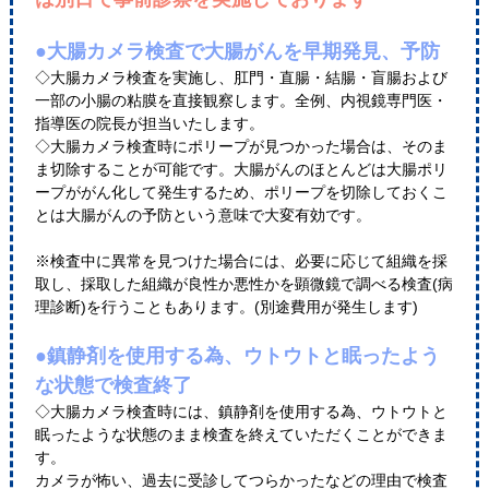
●大腸カメラ検査で大腸がんを早期発見、予防
◇大腸カメラ検査を実施し、肛門・直腸・結腸・盲腸および
一部の小腸の粘膜を直接観察します。全例、内視鏡専門医・
指導医の院長が担当いたします。
◇大腸カメラ検査時にポリープが見つかった場合は、そのま
ま切除することが可能です。大腸がんのほとんどは大腸ポリ
ープががん化して発生するため、ポリープを切除しておくこ
とは大腸がんの予防という意味で大変有効です。
※検査中に異常を見つけた場合には、必要に応じて組織を採
取し、採取した組織が良性か悪性かを顕微鏡で調べる検査(病
理診断)を行うこともあります。(別途費用が発生します)
●鎮静剤を使用する為、ウトウトと眠ったよう
な状態で検査終了
◇大腸カメラ検査時には、鎮静剤を使用する為、ウトウトと
眠ったような状態のまま検査を終えていただくことができま
す。
カメラが怖い、過去に受診してつらかったなどの理由で検査