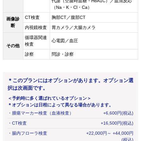
代謝（空腹時血糖・HbA1C）／血清反応
（Na・K・Cl・Ca）
CT検査
胸部CT／腹部CT
画像診
断
内視鏡検査
胃カメラ／大腸カメラ
循環器関連
心電図／血圧
検査
その他
診察
問診・診察
＊このプランにはオプションがあります。オプション選
択は次画面です。
＜予約時に多く選ばれているオプション＞
＊オプションは日程によって異なる場合があります。
・
腫瘍マーカー検査（血液検査）
+
6,600
円
(税込)
・
CT検査
+
16,500
円
(税込)
・
腸内フローラ検査
+
22,000
円
～ +44,000円
(税込)