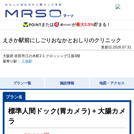
または
が
最大3.5%
貯まる！
えさか駅前にしごりおなかとおしりのクリニック
更新日:
2026.07.31
大阪府
吹田市江の木町2-1
クロッシング江坂4階
最寄り駅：
江坂駅
プラン一覧
施設情報
地図・アクセス
標準人間ドック(胃カメラ) + 大腸カメ
ラ