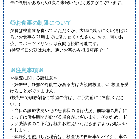
果の説明があるため1度ご来院いただく必要がございます。
◎お食事の制限について
夕食は検査食を食べていただくか、大腸に残りにくい消化の
良いお食事を21時までに済ませてください。お水、薄いお
茶、スポーツドリンクは夜間も摂取可能です。
(検査当日の朝はお水、薄いお茶のみ摂取可能です)
※注意事項※
≪検査に関する諸注意≫
・妊娠中、妊娠の可能性がある方は内視鏡検査、CT検査を受
けることができません。
(授乳中で鎮静剤をご希望の方は、ご予約前にご相談くださ
い。)
・当日の診療状況や他の患者様の進行状況、前準備の具合に
よっては所要時間が延びる場合がございます。そのため、ド
ック受診後のご予定は極力お控えいただきますようお願いい
たします。
・鎮静剤を使用した場合は、検査後の自転車やバイク、車の