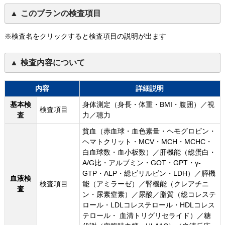
このプランの検査項目
※検査名をクリックすると検査項目の説明が出ます
検査内容について
内容
詳細説明
基本検
身体測定（身長・体重・BMI・腹囲）／視
検査項目
査
力／聴力
貧血（赤血球・血色素量・ヘモグロビン・
ヘマトクリット・MCV・MCH・MCHC・
白血球数・血小板数）／肝機能（総蛋白・
A/G比・アルブミン・GOT・GPT・γ-
GTP・ALP・総ビリルビン・LDH）／膵機
血液検
検査項目
能（アミラーゼ）／腎機能（クレアチニ
査
ン・尿素窒素）／尿酸／脂質（総コレステ
ロール・LDLコレステロール・HDLコレス
テロール・ 血清トリグリセライド）／糖