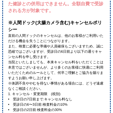
た健診との併用はできません。全額自費で受診
される方が対象です。
※人間ドック(大腸カメラ含む)キャンセルポリ
シー
直前の人間ドックのキャンセルは、他のお客様がご利用いた
だける機会を失うことにつながります。
また、検査に必要な準備や人員確保もございますため、誠に
恐縮ではございますが、受診日の6日前より以下の通りキャ
ンセル料を申し受けます。
当院といたしましても、本来キャンセル料をいただくことは
本意ではございませんが、より多くのお客様に快適にご利用
いただくためのルールとして、何卒ご理解とご協力を賜りま
すようお願い申し上げます。
※体調不良ややむを得ない事情がある場合には、どうぞ遠慮
なくご相談ください。
1. キャンセル・変更期限 (税別)
• 受診日の7日前まで:キャンセル料なし
• 受診日の6〜3日前:検査料金の10%
• 受診日の2日前:検査料金の30%