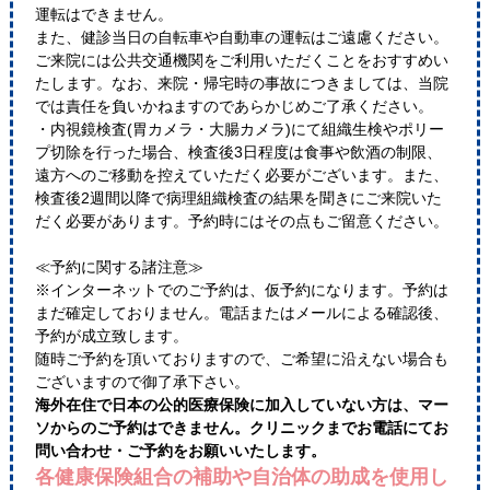
運転はできません。
また、健診当日の自転車や自動車の運転はご遠慮ください。
ご来院には公共交通機関をご利用いただくことをおすすめい
たします。なお、来院・帰宅時の事故につきましては、当院
では責任を負いかねますのであらかじめご了承ください。
・内視鏡検査(胃カメラ・大腸カメラ)にて組織生検やポリー
プ切除を行った場合、検査後3日程度は食事や飲酒の制限、
遠方へのご移動を控えていただく必要がございます。また、
検査後2週間以降で病理組織検査の結果を聞きにご来院いた
だく必要があります。予約時にはその点もご留意ください。
≪予約に関する諸注意≫
※インターネットでのご予約は、仮予約になります。予約は
まだ確定しておりません。電話またはメールによる確認後、
予約が成立致します。
随時ご予約を頂いておりますので、ご希望に沿えない場合も
ございますので御了承下さい。
海外在住で日本の公的医療保険に加入していない方は、マー
ソからのご予約はできません。クリニックまでお電話にてお
問い合わせ・ご予約をお願いいたします。
各健康保険組合の補助や自治体の助成を使用し