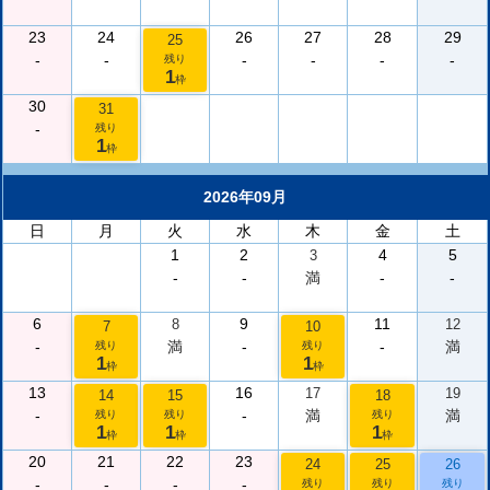
23
24
26
27
28
29
25
-
-
-
-
-
-
残り
1
枠
30
31
-
残り
1
枠
2026年09月
日
月
火
水
木
金
土
1
2
4
5
3
-
-
満
-
-
6
9
11
8
12
7
10
-
満
-
-
満
残り
残り
1
1
枠
枠
13
16
17
19
14
15
18
-
-
満
満
残り
残り
残り
1
1
1
枠
枠
枠
20
21
22
23
24
25
26
-
-
-
-
残り
残り
残り