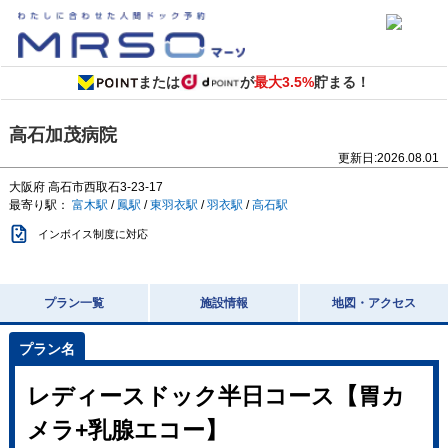
または
が
最大3.5%
貯まる！
高石加茂病院
更新日:
2026.08.01
大阪府
高石市西取石3-23-17
最寄り駅：
富木駅
/
鳳駅
/
東羽衣駅
/
羽衣駅
/
高石駅
インボイス制度に対応
プラン一覧
施設情報
地図・アクセス
レディースドック半日コース【胃カ
メラ+乳腺エコー】