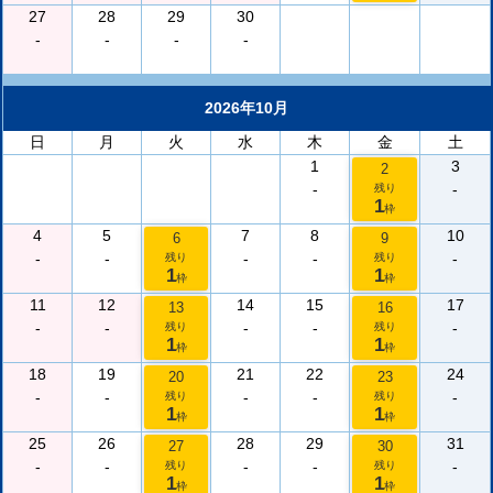
27
28
29
30
-
-
-
-
2026年10月
日
月
火
水
木
金
土
1
3
2
-
-
残り
1
枠
4
5
7
8
10
6
9
-
-
-
-
-
残り
残り
1
1
枠
枠
11
12
14
15
17
13
16
-
-
-
-
-
残り
残り
1
1
枠
枠
18
19
21
22
24
20
23
-
-
-
-
-
残り
残り
1
1
枠
枠
25
26
28
29
31
27
30
-
-
-
-
-
残り
残り
1
1
枠
枠