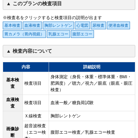
このプランの検査項目
※検査名をクリックすると検査項目の説明が出ます
基本検査
血液検査
胸部レントゲン
心電図
尿検査
便潜血検査
胃カメラ（胃内視鏡）
乳腺エコー
腹部エコー
検査内容について
内容
詳細説明
身体測定（身長・体重・標準体重・BMI・
基本検
検査項目
肥満度）／聴力／視力／眼底（眼底・眼圧
査
検査）
血液検
検査項目
血液一般／糖負荷試験
査
Ｘ線検査
胸部レントゲン
超音波検査
画像診
（エコー検
腹部エコー検査／乳腺エコー検査
断