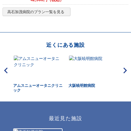
高石加茂病院
のプラン一覧を見る
近くにある施設
斎橋
アムスニューオータニクリニ
大阪暁明館病院
西
ック
最近見た施設