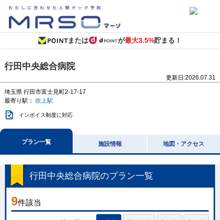
または
が
最大3.5%
貯まる！
行田中央総合病院
更新日:
2026.07.31
埼玉県
行田市富士見町2-17-17
最寄り駅：
吹上駅
インボイス制度に対応
プラン一覧
施設情報
地図・アクセス
行田中央総合病院
のプラン一覧
9
件該当