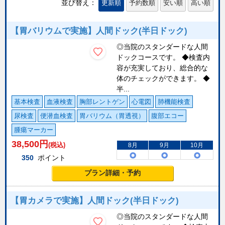
並び替え：
更新順
予約数順
安い順
高い順
【胃バリウムで実施】人間ドック(半日ドック)
◎当院のスタンダードな人間
ドックコースです。 ◆検査内
容が充実しており、総合的な
体のチェックができます。 ◆
半...
基本検査
血液検査
胸部レントゲン
心電図
肺機能検査
尿検査
便潜血検査
胃バリウム（胃透視）
腹部エコー
腫瘍マーカー
38,500
円
(税込)
8月
9月
10月
350
ポイント
プラン詳細・予約
【胃カメラで実施】人間ドック(半日ドック)
◎当院のスタンダードな人間