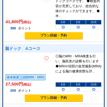
ドックコースです。 ◆検査内
容が充実しており、総合的な
体のチェックができます。 ◆
半...
41,800
円
(税込)
8月
9月
10月
380
ポイント
プラン詳細・予約
脳ドック Aコース
◎脳のMRI・MRA検査を行
い、脳疾患の診断を行います
◆MRIや頭部の血管撮影(MRA)
による脳の健康状態を評...
基本検査
頭部MRI・MRA
27,500
円
(税込)
8月
9月
10月
250
ポイント
プラン詳細・予約