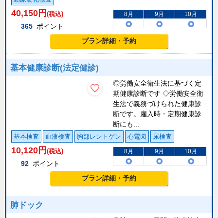
40,150
円
(税込)
8月
9月
10月
365
ポイント
プラン詳細・予約
基本健康診断(法定健診)
◎労働安全衛生法に基づく定
期健康診断です ◇労働安全衛
生法で義務づけられた健康診
断です。雇入時・定期健康診
断にも...
基本検査
血液検査
胸部レントゲン
心電図
尿検査
10,120
円
(税込)
8月
9月
10月
92
ポイント
プラン詳細・予約
肺ドック