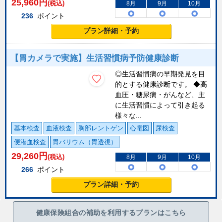
25,960
円
(税込)
8月
9月
10月
236
ポイント
プラン詳細・予約
【胃カメラで実施】生活習慣病予防健康診断
◎生活習慣病の早期発見を目
的とする健康診断です。 ◆高
血圧・糖尿病・がんなど、主
に生活習慣によって引き起る
様々な...
基本検査
血液検査
胸部レントゲン
心電図
尿検査
便潜血検査
胃バリウム（胃透視）
29,260
円
(税込)
8月
9月
10月
266
ポイント
プラン詳細・予約
健康保険組合の補助を利用するプランはこちら