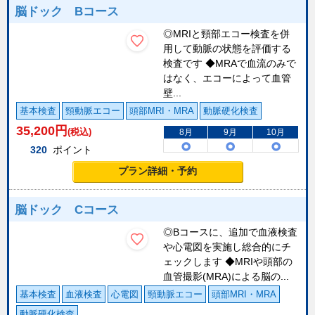
脳ドック Bコース
◎MRIと頸部エコー検査を併
用して動脈の状態を評価する
検査です ◆MRAで血流のみで
はなく、エコーによって血管
壁...
基本検査
頸動脈エコー
頭部MRI・MRA
動脈硬化検査
35,200
円
(税込)
8月
9月
10月
320
ポイント
プラン詳細・予約
脳ドック Cコース
◎Bコースに、追加で血液検査
や心電図を実施し総合的にチ
ェックします ◆MRIや頭部の
血管撮影(MRA)による脳の...
基本検査
血液検査
心電図
頸動脈エコー
頭部MRI・MRA
動脈硬化検査