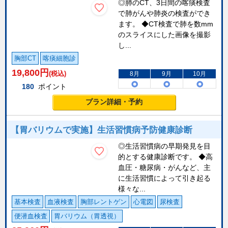
◎肺のCT、3日間の喀痰検査
で肺がんや肺炎の検査ができ
ます。 ◆CT検査で肺を数mm
のスライスにした画像を撮影
し...
胸部CT
喀痰細胞診
19,800
円
(税込)
8月
9月
10月
180
ポイント
プラン詳細・予約
【胃バリウムで実施】生活習慣病予防健康診断
◎生活習慣病の早期発見を目
的とする健康診断です。 ◆高
血圧・糖尿病・がんなど、主
に生活習慣によって引き起る
様々な...
基本検査
血液検査
胸部レントゲン
心電図
尿検査
便潜血検査
胃バリウム（胃透視）